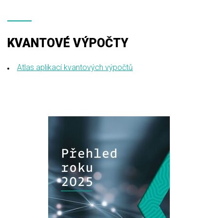
KVANTOVÉ VÝPOČTY
Atlas aplikací kvantových výpočtů