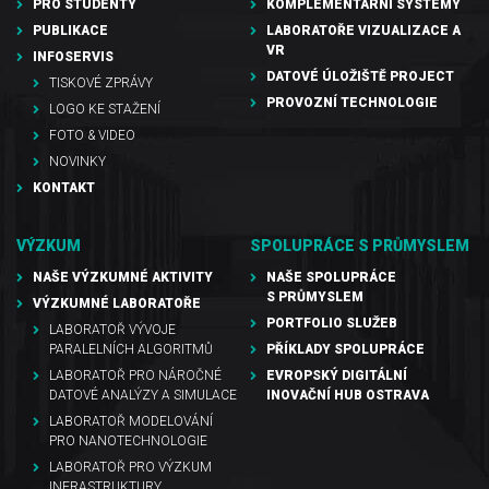
PRO STUDENTY
KOMPLEMENTÁRNÍ SYSTÉMY
PUBLIKACE
LABORATOŘE VIZUALIZACE A
VR
INFOSERVIS
DATOVÉ ÚLOŽIŠTĚ PROJECT
TISKOVÉ ZPRÁVY
PROVOZNÍ TECHNOLOGIE
LOGO KE STAŽENÍ
FOTO & VIDEO
NOVINKY
KONTAKT
VÝZKUM
SPOLUPRÁCE S PRŮMYSLEM
NAŠE VÝZKUMNÉ AKTIVITY
NAŠE SPOLUPRÁCE
S PRŮMYSLEM
VÝZKUMNÉ LABORATOŘE
PORTFOLIO SLUŽEB
LABORATOŘ VÝVOJE
PARALELNÍCH ALGORITMŮ
PŘÍKLADY SPOLUPRÁCE
LABORATOŘ PRO NÁROČNÉ
EVROPSKÝ DIGITÁLNÍ
DATOVÉ ANALÝZY A SIMULACE
INOVAČNÍ HUB OSTRAVA
LABORATOŘ MODELOVÁNÍ
PRO NANOTECHNOLOGIE
LABORATOŘ PRO VÝZKUM
INFRASTRUKTURY