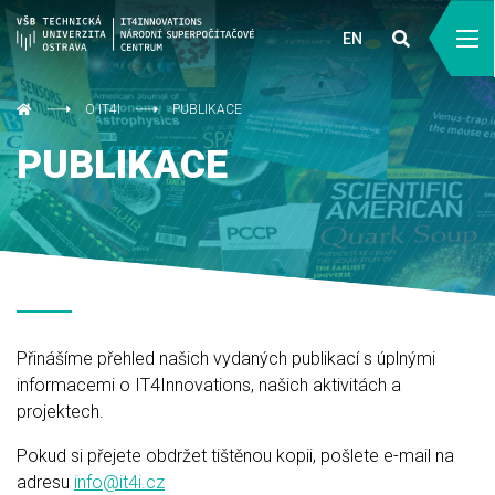
EN
O IT4I
PUBLIKACE
PUBLIKACE
Přinášíme přehled našich vydaných publikací s úplnými
informacemi o IT4Innovations, našich aktivitách a
projektech.
Pokud si přejete obdržet tištěnou kopii, pošlete e-mail na
adresu
info@it4i.cz