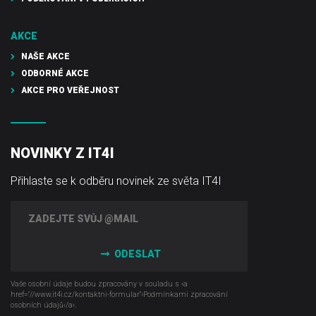
AKCE
NAŠE AKCE
ODBORNÉ AKCE
AKCE PRO VEŘEJNOST
NOVINKY Z IT4I
Přihlaste se k odběru novinek ze světa IT4I
ODESLAT
Vaše osobní údaje budou zpracovány v souladu s ‹a
href="//www.it4i­.cz/kontaktni-formular"›Podmínkami zpracování
osobních údajů‹/a›.