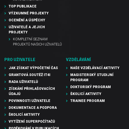
TOP PUBLIKACE
VÝZKUMNÉ PROJEKTY
OCENĚNÍ A ÚSPĚCHY
UŽIVATELÉ A JEJICH
PROJEKTY
KOMPLETNÍ SEZNAM
PROJEKTŮ NAŠICH UŽIVATELŮ
PRO UŽIVATELE
VZDĚLÁVÁNÍ
JAK ZÍSKAT VÝPOČETNÍ ČAS
NAŠE VZDĚLÁVACÍ AKTIVITY
GRANTOVÁ SOUTĚŽ IT4I
MAGISTERSKÝ STUDIJNÍ
PROGRAM
RADA UŽIVATELŮ
DOKTORSKÝ PROGRAM
ZÍSKÁNÍ PŘIHLAŠOVACÍCH
ÚDAJŮ
ŠKOLICÍ AKTIVITY
POVINNOSTI UŽIVATELE
TRAINEE PROGRAM
DOKUMENTACE A PODPORA
ŠKOLICÍ AKTIVITY
VYTÍŽENÍ SUPERPOČÍTAČŮ
PODĚKOVÁNÍ V PUBLIKACÍCH