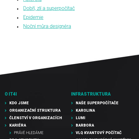
Dobří, zlí a superpočítač
Epidemie
Noční můra designéra
O IT4I
INFRASTRUKTURA
KDO JSME
NAŠE SUPERPOČÍTAČE
ORGANIZAČNÍ STRUKTURA
KAROLINA
ČLENSTVÍ V ORGANIZACÍCH
LUMI
KARIÉRA
BARBORA
PRÁVĚ HLEDÁME
VLQ KVANTOVÝ POČÍTAČ