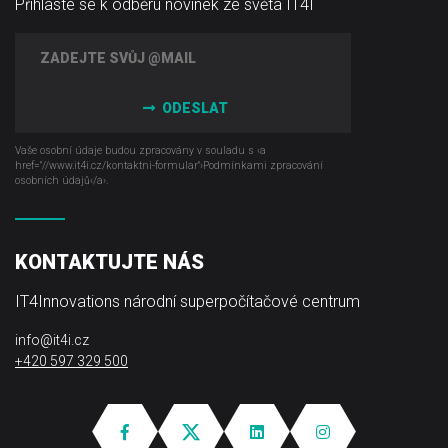
Přihlaste se k odběru novinek ze světa IT4I
ODESLAT
Vaše osobní údaje budou zpracovány v souladu s ‹a
href="//www.it4i­.cz/kontaktni-formular"›Podmínkami zpracování
osobních údajů‹/a›.
KONTAKTUJTE NÁS
IT4Innovations národní superpočítačové centrum
info@it4i.cz
+420 597 329 500