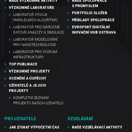
NAŠE VÝZKUMNÉ AKTIVITY
NAŠE SPOLUPRÁCE
S PRŮMYSLEM
VÝZKUMNÉ LABORATOŘE
PORTFOLIO SLUŽEB
LABORATOŘ VÝVOJE
PARALELNÍCH ALGORITMŮ
PŘÍKLADY SPOLUPRÁCE
LABORATOŘ PRO NÁROČNÉ
EVROPSKÝ DIGITÁLNÍ
DATOVÉ ANALÝZY A SIMULACE
INOVAČNÍ HUB OSTRAVA
LABORATOŘ MODELOVÁNÍ
PRO NANOTECHNOLOGIE
LABORATOŘ PRO VÝZKUM
INFRASTRUKTURY
TOP PUBLIKACE
VÝZKUMNÉ PROJEKTY
OCENĚNÍ A ÚSPĚCHY
UŽIVATELÉ A JEJICH
PROJEKTY
KOMPLETNÍ SEZNAM
PROJEKTŮ NAŠICH UŽIVATELŮ
PRO UŽIVATELE
VZDĚLÁVÁNÍ
JAK ZÍSKAT VÝPOČETNÍ ČAS
NAŠE VZDĚLÁVACÍ AKTIVITY