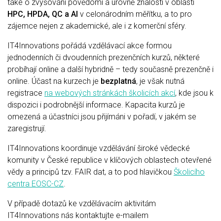
také o zvyšování povědomí a úrovně znalostí v oblasti
HPC, HPDA, QC a AI
v celonárodním měřítku, a to pro
zájemce nejen z akademické, ale i z komerční sféry.
IT4Innovations pořádá vzdělávací akce formou
jednodenních či dvoudenních prezenčních kurzů, některé
probíhají online a další hybridně – tedy současně prezenčně i
online. Účast na kurzech je
bezplatná
, je však nutná
registrace
na webových stránkách školicích akcí
, kde jsou k
dispozici i podrobnější informace. Kapacita kurzů je
omezená a účastníci jsou přijímáni v pořadí, v jakém se
zaregistrují.
IT4Innovations koordinuje vzdělávání široké vědecké
komunity v České republice v klíčových oblastech otevřené
vědy a principů tzv. FAIR dat, a to pod hlavičkou
Školicího
centra EOSC-CZ
.
V případě dotazů ke vzdělávacím aktivitám
IT4Innovations nás kontaktujte e-mailem