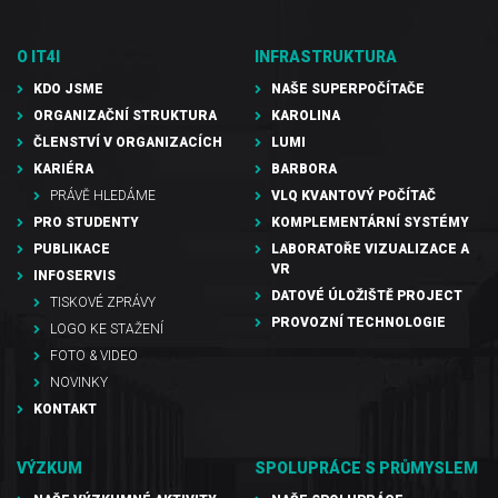
O IT4I
INFRASTRUKTURA
KDO JSME
NAŠE SUPERPOČÍTAČE
ORGANIZAČNÍ STRUKTURA
KAROLINA
ČLENSTVÍ V ORGANIZACÍCH
LUMI
KARIÉRA
BARBORA
PRÁVĚ HLEDÁME
VLQ KVANTOVÝ POČÍTAČ
PRO STUDENTY
KOMPLEMENTÁRNÍ SYSTÉMY
PUBLIKACE
LABORATOŘE VIZUALIZACE A
VR
INFOSERVIS
DATOVÉ ÚLOŽIŠTĚ PROJECT
TISKOVÉ ZPRÁVY
PROVOZNÍ TECHNOLOGIE
LOGO KE STAŽENÍ
FOTO & VIDEO
NOVINKY
KONTAKT
VÝZKUM
SPOLUPRÁCE S PRŮMYSLEM