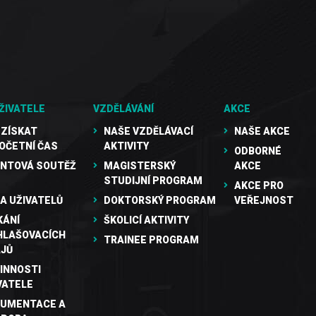
ŽIVATELE
VZDĚLÁVÁNÍ
AKCE
 ZÍSKAT
NAŠE VZDĚLÁVACÍ
NAŠE AKCE
OČETNÍ ČAS
AKTIVITY
ODBORNÉ
NTOVÁ SOUTĚŽ
MAGISTERSKÝ
AKCE
STUDIJNÍ PROGRAM
AKCE PRO
A UŽIVATELŮ
DOKTORSKÝ PROGRAM
VEŘEJNOST
KÁNÍ
ŠKOLICÍ AKTIVITY
HLAŠOVACÍCH
TRAINEE PROGRAM
JŮ
INNOSTI
VATELE
UMENTACE A