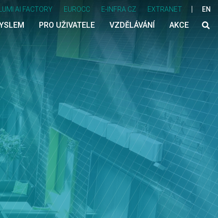
LUMI AI FACTORY
EUROCC
E-INFRA CZ
EXTRANET
EN
MYSLEM
PRO UŽIVATELE
VZDĚLÁVÁNÍ
AKCE