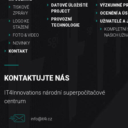
DATOVÉ ÚLOŽIŠTĚ
VÝZKUMNÉ P
TISKOVÉ
PROJECT
ZPRÁVY
OCENĚNÍ A Ú
PROVOZNÍ
LOGO KE
UŽIVATELÉ A 
TECHNOLOGIE
STAŽENÍ
KOMPLETNÍ
FOTO & VIDEO
NAŠICH UŽIV
NOVINKY
KONTAKT
KONTAKTUJTE NÁS
IT4Innovations národní superpočítačové
centrum
info@it4i.cz