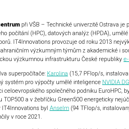
centrum
při VŠB – Technické univerzitě Ostrava j
 počítání (HPC), datových analýz (HPDA), umělé int
borů. IT4Innovations provozuje od roku 2013 nejv
 i zahraničním výzkumným týmům z akademické i so
gickou výzkumnou infrastrukturu České republiky
e
dva superpočítače:
Karolina
(15,7 PFlop/s, instalova
ný systém pro výpočty umělé inteligence
NVIDIA DG
mci celoevropského společného podniku EuroHPC, byl
u TOP500 a v žebříčku Green500 energeticky nejúči
v IT4Innovations byl
Anselm
(94 TFlop/s, instalovan
nčily v roce 2021.