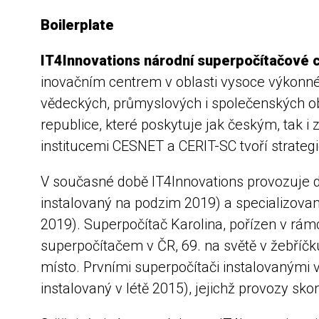
Boilerplate
IT4Innovations národní superpočítačové 
inovačním centrem v oblasti vysoce výkonného
vědeckých, průmyslových i společenských o
republice, které poskytuje jak českým, tak
institucemi CESNET a CERIT-SC tvoří strate
V současné době IT4Innovations provozuje 
instalovaný na podzim 2019) a specializova
2019). Superpočítač Karolina, pořízen v rá
superpočítačem v ČR, 69. na světě v žebříčk
místo. Prvními superpočítači instalovanými 
instalovaný v létě 2015), jejichž provozy sko