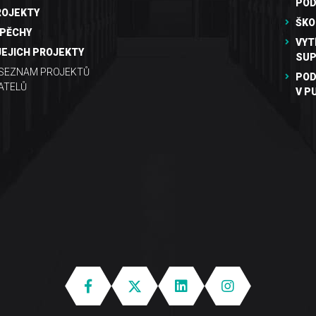
PO
ROJEKTY
ŠKO
SPĚCHY
VYT
JEJICH PROJEKTY
SUP
 SEZNAM PROJEKTŮ
POD
ATELŮ
V P