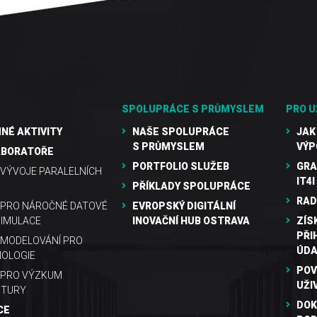
SPOLUPRÁCE S PRŮMYSLEM
PRO U
NÉ AKTIVITY
NAŠE SPOLUPRÁCE
JAK
S PRŮMYSLEM
VÝP
ABORATOŘE
PORTFOLIO SLUŽEB
GRA
VÝVOJE PARALELNÍCH
IT4I
PŘÍKLADY SPOLUPRÁCE
RAD
 PRO NÁROČNÉ DATOVÉ
EVROPSKÝ DIGITÁLNÍ
SIMULACE
INOVAČNÍ HUB OSTRAVA
ZÍS
PŘI
MODELOVÁNÍ PRO
ÚDA
OLOGIE
POV
 PRO VÝZKUM
UŽI
KTURY
DOK
CE