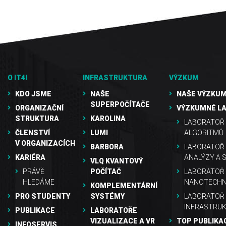
O IT4I
INFRASTRUKTURA
VÝZKUM
KDO JSME
NAŠE
NAŠE VÝZKUM
SUPERPOČÍTAČE
ORGANIZAČNÍ
VÝZKUMNÉ L
STRUKTURA
KAROLINA
LABORATOŘ 
ČLENSTVÍ
LUMI
ALGORITMŮ
V ORGANIZACÍCH
BARBORA
LABORATOŘ
KARIÉRA
ANALÝZY A 
VLQ KVANTOVÝ
PRÁVĚ
POČÍTAČ
LABORATOŘ 
HLEDÁME
NANOTECHN
KOMPLEMENTÁRNÍ
PRO STUDENTY
SYSTÉMY
LABORATOŘ
INFRASTRU
PUBLIKACE
LABORATOŘE
VIZUALIZACE A VR
TOP PUBLIKA
INFOSERVIS