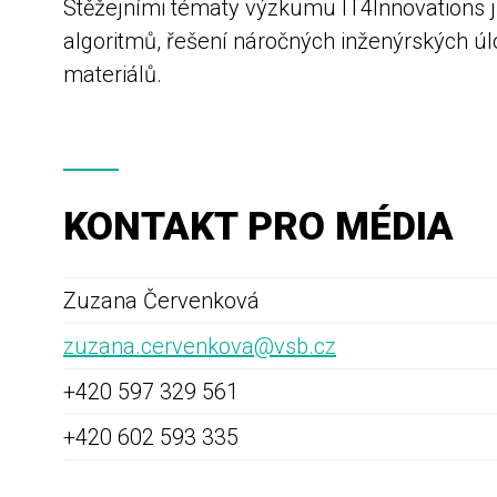
Stěžejními tématy výzkumu IT4Innovations js
algoritmů,
řešení náročných inženýrských úlo
materiálů.
KONTAKT PRO MÉDIA
Zuzana Červenková
zuzana.cervenkova@vsb.cz
+420 597 329 561
+420 602 593 335