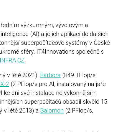
e předním výzkumným, vývojovým a
eligence (AI) a jejich aplikací do dalších
ýkonnější superpočítačové systémy v České
ukromé sféry. IT4Innovations společně s
-INFRA CZ
.
ný v létě 2021),
Barbora
(849 TFlop/s,
X-2
(2 PFlop/s pro AI, instalovaný na jaře
 ke dni své instalace nejvýkonnějším
nnějších superpočítačů obsadil skvělé 15.
ý v létě 2013) a
Salomon
(2 PFlop/s,