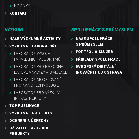
NOVINKY
KONTAKT
VÝZKUM
SPOLUPRÁCE S PRŮMYSLEM
NAŠE VÝZKUMNÉ AKTIVITY
NAŠE SPOLUPRÁCE
S PRŮMYSLEM
VÝZKUMNÉ LABORATOŘE
PORTFOLIO SLUŽEB
LABORATOŘ VÝVOJE
PARALELNÍCH ALGORITMŮ
PŘÍKLADY SPOLUPRÁCE
LABORATOŘ PRO NÁROČNÉ
EVROPSKÝ DIGITÁLNÍ
DATOVÉ ANALÝZY A SIMULACE
INOVAČNÍ HUB OSTRAVA
LABORATOŘ MODELOVÁNÍ
PRO NANOTECHNOLOGIE
LABORATOŘ PRO VÝZKUM
INFRASTRUKTURY
TOP PUBLIKACE
VÝZKUMNÉ PROJEKTY
OCENĚNÍ A ÚSPĚCHY
UŽIVATELÉ A JEJICH
PROJEKTY