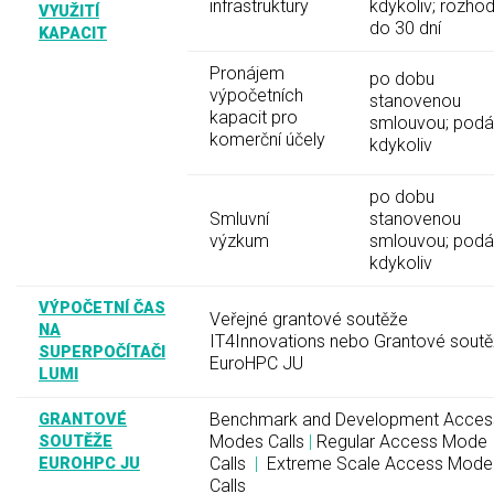
infrastruktury
kdykoliv; rozhod
VYUŽITÍ
do 30 dní
KAPACIT
Pronájem
po dobu
výpočetních
stanovenou
kapacit pro
smlouvou; podá
komerční účely
kdykoliv
po dobu
Smluvní
stanovenou
výzkum
smlouvou; podá
kdykoliv
VÝPOČETNÍ ČAS
Veřejné grantové soutěže
NA
IT4Innovations nebo Grantové sout
SUPERPOČÍTAČI
EuroHPC JU
LUMI
Benchmark and Development Acces
GRANTOVÉ
Modes Calls
|
Regular Access Mode
SOUTĚŽE
Calls
|
Extreme Scale Access Mode
EUROHPC JU
Calls