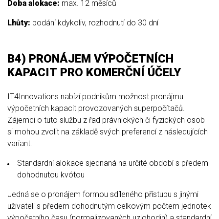
Doba alokace:
max. 12 měsíců
Lhůty:
podání kdykoliv, rozhodnutí do 30 dní
B4) PRONÁJEM VÝPOČETNÍCH
KAPACIT PRO KOMERČNÍ ÚČELY
IT4Innovations nabízí podnikům možnost pronájmu
výpočetních kapacit provozovaných superpočítačů.
Zájemci o tuto službu z řad právnických či fyzických osob
si mohou zvolit na základě svých preferencí z následujících
variant:
Standardní alokace sjednaná na určité období s předem
dohodnutou kvótou
Jedná se o pronájem formou sdíleného přístupu s jinými
uživateli s předem dohodnutým celkovým počtem jednotek
výpočetního času (normalizovaných uzlohodin) a standardní