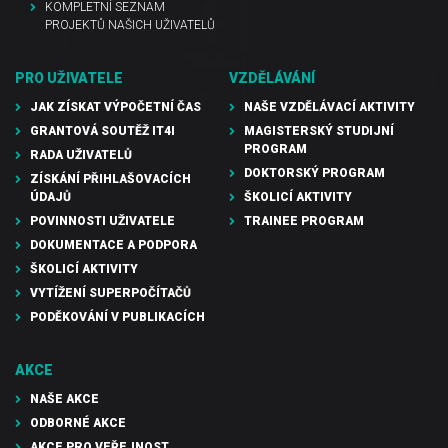
KOMPLETNÍ SEZNAM
PROJEKTŮ NAŠICH UŽIVATELŮ
PRO UŽIVATELE
VZDĚLÁVÁNÍ
JAK ZÍSKAT VÝPOČETNÍ ČAS
NAŠE VZDĚLÁVACÍ AKTIVITY
GRANTOVÁ SOUTĚŽ IT4I
MAGISTERSKÝ STUDIJNÍ
PROGRAM
RADA UŽIVATELŮ
DOKTORSKÝ PROGRAM
ZÍSKÁNÍ PŘIHLAŠOVACÍCH
ÚDAJŮ
ŠKOLICÍ AKTIVITY
POVINNOSTI UŽIVATELE
TRAINEE PROGRAM
DOKUMENTACE A PODPORA
ŠKOLICÍ AKTIVITY
VYTÍŽENÍ SUPERPOČÍTAČŮ
PODĚKOVÁNÍ V PUBLIKACÍCH
AKCE
NAŠE AKCE
ODBORNÉ AKCE
AKCE PRO VEŘEJNOST