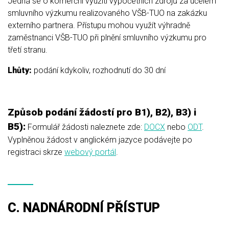
Jedná se o komerční využití výpočetních zdrojů za účelem
smluvního výzkumu realizovaného VŠB-TUO na zakázku
externího partnera. Přístupu mohou využít výhradně
zaměstnanci VŠB-TUO při plnění smluvního výzkumu pro
třetí stranu.
Lhůty:
podání kdykoliv, rozhodnutí do 30 dní
Způsob podání žádostí pro B1), B2), B3) i
B5):
Formulář žádosti naleznete zde:
DOCX
nebo
ODT
.
Vyplněnou žádost v anglickém jazyce podávejte po
registraci skrze
webový portál
.
C. NADNÁRODNÍ PŘÍSTUP