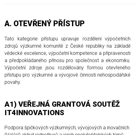
A. OTEVŘENÝ PŘÍSTUP
Tato kategorie přístupu upravuje rozdělení výpočetních
zdrojů výzkumné komunitě z České republiky na základě
vědecké excelence, výpočetní kompetence a připravenosti
a předpokládaného přínosu pro společnost a ekonomiku.
Výpočetní zdroje jsou rozdělovány formou otevřeného
přístupu pro výzkumné a vývojové činnosti nehospodářské
povahy.
A1) VEŘEJNÁ GRANTOVÁ SOUTĚŽ
IT4INNOVATIONS
Podpora špičkových výzkumných, vývojových a inovačních
(VaVaI) aktivit jednotlivců a jejich spoluřešitelských týmů.