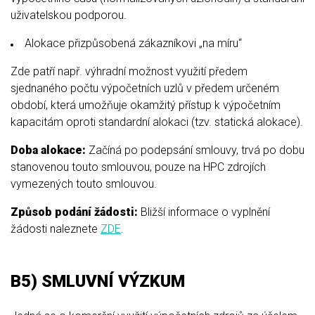
uživatelskou podporou.
Alokace přizpůsobená zákazníkovi „na míru“
Zde patří např. výhradní možnost využití předem
sjednaného počtu výpočetních uzlů v předem určeném
období, která umožňuje okamžitý přístup k výpočetním
kapacitám oproti standardní alokaci (tzv. statická alokace).
Doba alokace:
Začíná po podepsání smlouvy, trvá po dobu
stanovenou touto smlouvou, pouze na HPC zdrojích
vymezených touto smlouvou.
Způsob podání žádosti:
Bližší informace o vyplnění
žádosti naleznete
ZDE
.
B5) SMLUVNÍ VÝZKUM