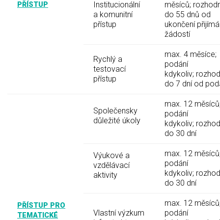
Institucionální
měsíců; rozhodn
PŘÍSTUP
a komunitní
do 55 dnů od
přístup
ukončení přijímá
žádostí
max. 4 měsíce;
Rychlý a
podání
testovací
kdykoliv; rozhod
přístup
do 7 dní od pod
max. 12 měsíců
Společensky
podání
důležité úkoly
kdykoliv; rozhod
do 30 dní
max. 12 měsíců
Výukové a
podání
vzdělávací
kdykoliv; rozhod
aktivity
do 30 dní
max. 12 měsíců
PŘÍSTUP PRO
Vlastní výzkum
podání
TEMATICKÉ