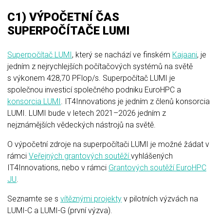
C1) VÝPOČETNÍ ČAS
SUPERPOČÍTAČE LUMI
Superpočítač LUMI
, který se nachází ve finském
Kajaani
, je
jedním z nejrychlejších počítačových systémů na světě
s výkonem 428,70 PFlop/s. Superpočítač LUMI je
společnou investicí společného podniku EuroHPC a
konsorcia LUMI
. IT4Innovations je jedním z členů konsorcia
LUMI. LUMI bude v letech 2021–2026 jedním z
nejznámějších vědeckých nástrojů na světě.
O výpočetní zdroje na superpočítači LUMI je možné žádat v
rámci
Veřejných grantových soutěží
vyhlášených
IT4Innovations, nebo v rámci
Grantových soutěží EuroHPC
JU
.
Seznamte se s
vítěznými projekty
v pilotních výzvách na
LUMI-C a LUMI-G (první výzva).