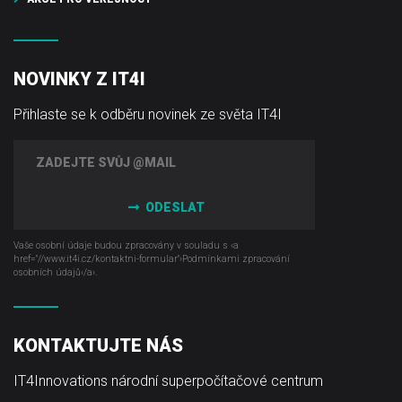
NOVINKY Z IT4I
Přihlaste se k odběru novinek ze světa IT4I
ODESLAT
Vaše osobní údaje budou zpracovány v souladu s ‹a
href="//www.it4i­.cz/kontaktni-formular"›Podmínkami zpracování
osobních údajů‹/a›.
KONTAKTUJTE NÁS
IT4Innovations národní superpočítačové centrum