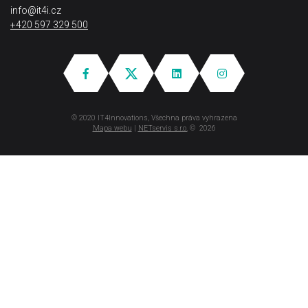
info@it4i.cz
+420 597 329 500
© 2020 IT4Innovations, Všechna práva vyhrazena
Mapa webu
|
NETservis s.r.o.
© 2026