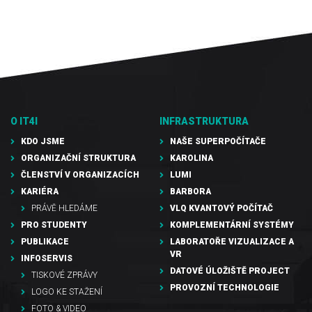
O IT4I
INFRASTRUKTURA
KDO JSME
NAŠE SUPERPOČÍTAČE
ORGANIZAČNÍ STRUKTURA
KAROLINA
ČLENSTVÍ V ORGANIZACÍCH
LUMI
KARIÉRA
BARBORA
PRÁVĚ HLEDÁME
VLQ KVANTOVÝ POČÍTAČ
PRO STUDENTY
KOMPLEMENTÁRNÍ SYSTÉMY
PUBLIKACE
LABORATOŘE VIZUALIZACE A
VR
INFOSERVIS
DATOVÉ ÚLOŽIŠTĚ PROJECT
TISKOVÉ ZPRÁVY
PROVOZNÍ TECHNOLOGIE
LOGO KE STAŽENÍ
FOTO & VIDEO