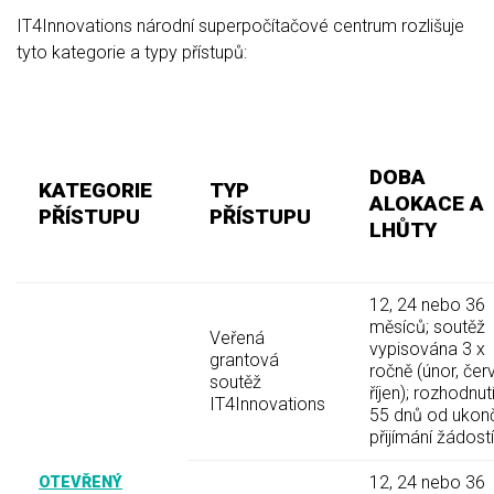
IT4Innovations národní superpočítačové centrum rozlišuje
tyto kategorie a typy přístupů:
DOBA
KATEGORIE
TYP
ALOKACE A
PŘÍSTUPU
PŘÍSTUPU
LHŮTY
12, 24 nebo 36
měsíců; soutěž
Veřená
vypisována 3 x
grantová
ročně (únor, čer
soutěž
říjen); rozhodnut
IT4Innovations
55 dnů od ukon
přijímání žádostí
12, 24 nebo 36
OTEVŘENÝ