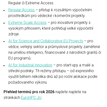
Regular či Extreme Access.
Regular Access
– přístup k rozsáhlým výpočetním
prostředkům pro vědecké i komerční projekty.
Extreme Scale Access
– pro inovativní projekty s
vysokým přínosem, které potřebují velké výpočetní
zdroje.
AI for Science and Collaborative EU Projects
–
pro
vědce, veřejný sektor a průmyslové projekty zaměřené
na umělou inteligenci, financované z národních grantů či
EU programů.
AI for Industrial Innovation
–
pro start-upy a malé a
střední podniky. Tři režimy přístupu – od expresního
využití během několika dnů až po roční alokace podle
požadovaného výkonu.
Přehled termínů pro rok 2026
najdete najdete na
stránkách
EuroHPC JU
.