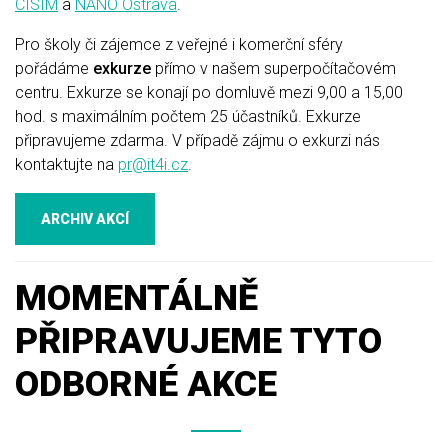
CISIM
a
NANO Ostrava
.
Pro školy či zájemce z veřejné i komerční sféry
pořádáme
exkurze
přímo v našem superpočítačovém
centru. Exkurze se konají po domluvě mezi 9,00 a 15,00
hod. s maximálním počtem 25 účastníků. Exkurze
připravujeme zdarma. V případě zájmu o exkurzi nás
kontaktujte na
pr@it4i.cz
.
ARCHIV AKCÍ
MOMENTÁLNĚ
PŘIPRAVUJEME TYTO
ODBORNÉ AKCE