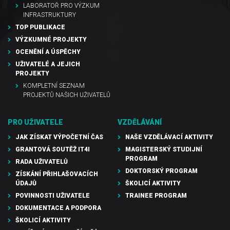
LABORATOŘ PRO VÝZKUM
INFRASTRUKTURY
TOP PUBLIKACE
VÝZKUMNÉ PROJEKTY
OCENĚNÍ A ÚSPĚCHY
UŽIVATELÉ A JEJICH
PROJEKTY
KOMPLETNÍ SEZNAM
PROJEKTŮ NAŠICH UŽIVATELŮ
PRO UŽIVATELE
VZDĚLÁVÁNÍ
JAK ZÍSKAT VÝPOČETNÍ ČAS
NAŠE VZDĚLÁVACÍ AKTIVITY
GRANTOVÁ SOUTĚŽ IT4I
MAGISTERSKÝ STUDIJNÍ
PROGRAM
RADA UŽIVATELŮ
DOKTORSKÝ PROGRAM
ZÍSKÁNÍ PŘIHLAŠOVACÍCH
ÚDAJŮ
ŠKOLICÍ AKTIVITY
POVINNOSTI UŽIVATELE
TRAINEE PROGRAM
DOKUMENTACE A PODPORA
ŠKOLICÍ AKTIVITY