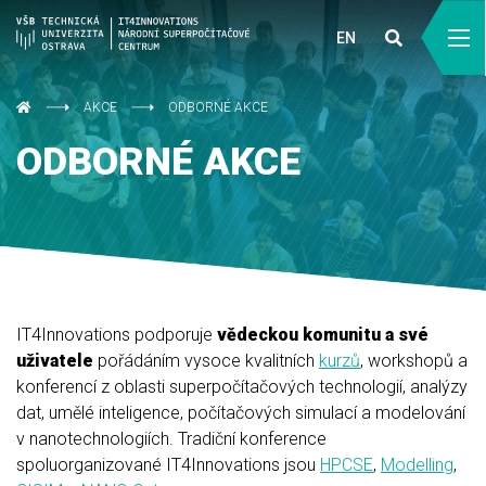
EN
AKCE
ODBORNÉ AKCE
ODBORNÉ AKCE
IT4Innovations podporuje
vědeckou komunitu a své
uživatele
pořádáním vysoce kvalitních
kurzů
, workshopů a
konferencí z oblasti superpočítačových technologií, analýzy
dat, umělé inteligence, počítačových simulací a modelování
v nanotechnologiích. Tradiční konference
spoluorganizované IT4Innovations jsou
HPCSE
,
Modelling
,