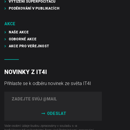
VYTÍŽENÍ SUPERPOČÍTAČŮ
PODĚKOVÁNÍ V PUBLIKACÍCH
AKCE
NAŠE AKCE
ODBORNÉ AKCE
AKCE PRO VEŘEJNOST
NOVINKY Z IT4I
Přihlaste se k odběru novinek ze světa IT4I
ODESLAT
Vaše osobní údaje budou zpracovány v souladu s ‹a