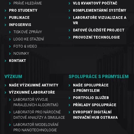
PRÁVĚ HLEDÁME
VLQ KVANTOVÝ POČÍTAČ
PRO STUDENTY
KOMPLEMENTÁRNÍ SYSTÉMY
PUBLIKACE
LABORATOŘE VIZUALIZACE A
VR
INFOSERVIS
DATOVÉ ÚLOŽIŠTĚ PROJECT
TISKOVÉ ZPRÁVY
PROVOZNÍ TECHNOLOGIE
LOGO KE STAŽENÍ
FOTO & VIDEO
NOVINKY
KONTAKT
VÝZKUM
SPOLUPRÁCE S PRŮMYSLEM
NAŠE VÝZKUMNÉ AKTIVITY
NAŠE SPOLUPRÁCE
S PRŮMYSLEM
VÝZKUMNÉ LABORATOŘE
PORTFOLIO SLUŽEB
LABORATOŘ VÝVOJE
PARALELNÍCH ALGORITMŮ
PŘÍKLADY SPOLUPRÁCE
LABORATOŘ PRO NÁROČNÉ
EVROPSKÝ DIGITÁLNÍ
DATOVÉ ANALÝZY A SIMULACE
INOVAČNÍ HUB OSTRAVA
LABORATOŘ MODELOVÁNÍ
PRO NANOTECHNOLOGIE