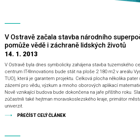
V Ostravě začala stavba národního superpo
pomůže vědě i záchraně lidských životů
14. 1. 2013
V Ostravě byla dnes symbolicky zahájena stavba tuzemského cen
centrum IT4Innovations bude stát na ploše 2 180 m2 v areálu Vy
TUO), která je garantem projektu. Celková plocha několika pate
zázemí pro vědu, výzkum a mnoho oborových aplikací matemat
Nově vznikající budova bude dokončena na jaře příštího roku. Sl
zúčastnili také hejtman moravskoslezského kraje, primátor města 
univerzit.
PŘEČÍST CELÝ ČLÁNEK