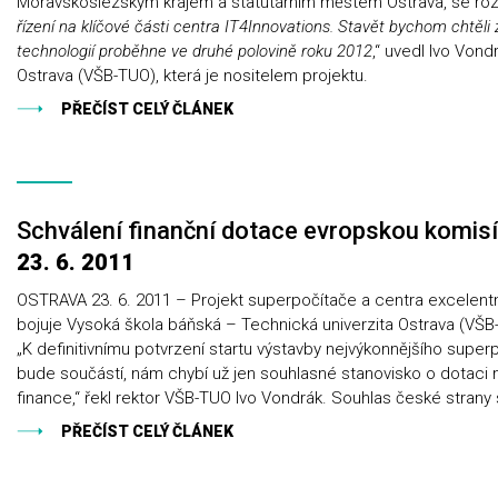
Moravskoslezským krajem a statutárním městem Ostrava, se roz
řízení na klíčové části centra IT4Innovations. Stavět bychom chtěli z
technologií proběhne ve druhé polovině roku 2012
,“ uvedl Ivo Von
Ostrava (VŠB-TUO), která je nositelem projektu.
PŘEČÍST CELÝ ČLÁNEK
Schválení finanční dotace evropskou komis
23. 6. 2011
OSTRAVA 23. 6. 2011 – Projekt superpočítače a centra excelentní
bojuje Vysoká škola báňská – Technická univerzita Ostrava (VŠ
„K definitivnímu potvrzení startu výstavby nejvýkonnějšího super
bude součástí, nám chybí už jen souhlasné stanovisko o dotaci 
finance,“ řekl rektor VŠB-TUO Ivo Vondrák. Souhlas české strany
PŘEČÍST CELÝ ČLÁNEK