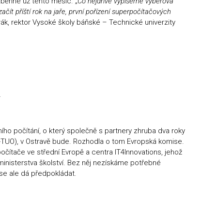
běhne už tento měsíc. „
Co nejdříve vypíšeme výběrová
ačít příští rok na jaře, první pořízení superpočítačových
drák, rektor Vysoké školy báňské – Technické univerzity
í
ho počítání, o který společně s partnery zhruba dva roky
B-TUO), v Ostravě bude. Rozhodla o tom Evropská komise.
počítače ve střední Evropě a centra IT4Innovations, jehož
ministerstva školství. Bez něj nezískáme potřebné
 se ale dá předpokládat.