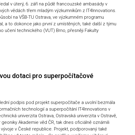
edal v úterý, 6. září na půdě francouzské ambasády v
ových vědách třem mladým výzkumníkům z IT4Innovations.
) působí na VŠB-TU Ostrava, ve výzkumném programu
al, a to dokonce jako první z umístěných, také další z týmu
o učení technického (VUT) Brno, přesněji Fakulty
ovou dotaci pro superpočítačové
slední podpis pod projekt superpočítače a uvolní bezmála
formačních technologií a superpočítání IT4Innovations v
chnická univerzita Ostrava, Ostravská univerzita v Ostravě,
 geoniky Akademie věd ČR, tak dnes oficiálně oznámili
a vývoje v České republice. Projekt, podporovaný také