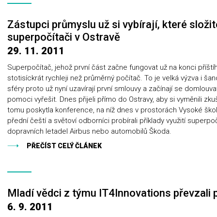
Zástupci průmyslu už si vybírají, které složi
superpočítači v Ostravě
29. 11. 2011
Superpočítač, jehož první část začne fungovat už na konci příšt
stotisíckrát rychleji než průměrný počítač. To je velká výzva i 
sféry proto už nyní uzavírají první smlouvy a začínají se domlouv
pomoci vyřešit. Dnes přijeli přímo do Ostravy, aby si vyměnili zku
tomu poskytla konference, na níž dnes v prostorách Vysoké ško
přední čeští a světoví odborníci probírali příklady využití superpo
dopravních letadel Airbus nebo automobilů Škoda.
PŘEČÍST CELÝ ČLÁNEK
Mladí vědci z týmu IT4Innovations převzali
6. 9. 2011