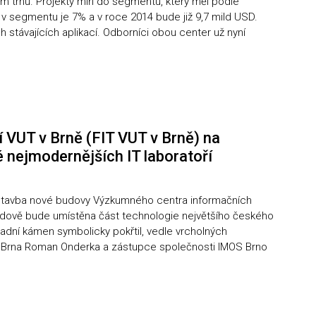
ém trhu. Projekty míří do segmentu, který měl podle
 v segmentu je 7% a v roce 2014 bude již 9,7 mild USD.
stávajících aplikací. Odborníci obou center už nyní
 VUT v Brně (FIT VUT v Brně) na
 nejmodernějších IT laboratoří
stavba nové budovy Výzkumného centra informačních
budově bude umístěna část technologie největšího českého
adní kámen symbolicky pokřtil, vedle vrcholných
sta Brna Roman Onderka a zástupce společnosti IMOS Brno