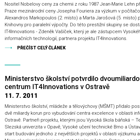
Nositel Nobelovy ceny za chemii z roku 1987 Jean-Marie Lehn př
Praze mezinárodní ceny Josepha Fouriera za výzkum v počítač
Alexandros Markopoulos (2. místo) a Marta Jarošová (5. místo
Knihovny pro paralelní výpočty. Do této prestižní skupiny se dost
IT4Innovations - Zdeněk Vašíček, který je ale zástupcem Vysokéh
informačních technologií, partnera projektu IT4Innovations.
PŘEČÍST CELÝ ČLÁNEK
Ministerstvo školství potvrdilo dvoumiliard
centrum IT4Innovations v Ostravě
11. 7. 2011
Ministerstvo školství, mládeže a tělovýchovy (MŠMT) přidalo po
dvě miliardy korun pro vybudování centra excelence v oblasti in
Ostravě. Partneři projektu, kterými jsou Vysoká škola báňská – Te
Slezská univerzita v Opavě, Vysoké učení technické Brno a Ústav
start budování jednoho z největších projektů v oblasti výzkumu 