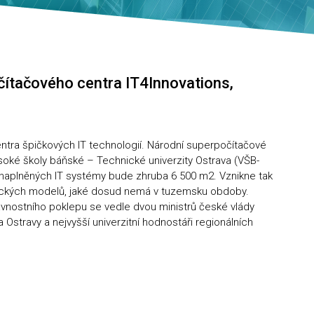
čítačového centra IT4Innovations,
tra špičkových IT technologií. Národní superpočítačové
soké školy báňské – Technické univerzity Ostrava (VŠB-
r naplněných IT systémy bude zhruba 6 500 m2. Vznikne tak
ických modelů, jaké dosud nemá v tuzemsku obdoby.
avnostního poklepu se vedle dvou ministrů české vlády
Ostravy a nejvyšší univerzitní hodnostáři regionálních