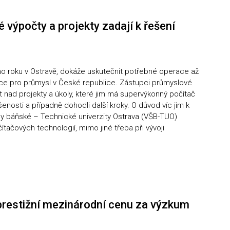
té výpočty a projekty zadají k řešení
ího roku v Ostravě, dokáže uskutečnit potřebné operace až
šance pro průmysl v České republice. Zástupci průmyslové
at nad projekty a úkoly, které jim má supervýkonný počítač
šenosti a případně dohodli další kroky. O důvod víc jim k
ly báňské – Technické univerzity Ostrava (VŠB-TUO)
čítačových technologií, mimo jiné třeba při vývoji
 prestižní mezinárodní cenu za výzkum