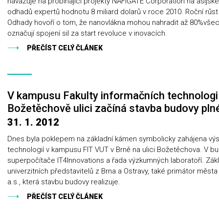
navazuje na probíhající projekty NAFIGATE Corporation na asijsk
odhadů expertů hodnotu 8 miliard dolarů v roce 2010. Roční růst
Odhady hovoří o tom, že nanovlákna mohou nahradit až 80%všech 
označují spojení sil za start revoluce v inovacích.
PŘEČÍST CELÝ ČLÁNEK
V kampusu Fakulty informačních technologií
Božetěchově ulici začíná stavba budovy plné
31. 1. 2012
Dnes byla poklepem na základní kámen symbolicky zahájena vý
technologií v kampusu FIT VUT v Brně na ulici Božetěchova. V 
superpočítače IT4Innovations a řada výzkumných laboratoří. Zákl
univerzitních představitelů z Brna a Ostravy, také primátor mě
a.s., která stavbu budovy realizuje.
PŘEČÍST CELÝ ČLÁNEK