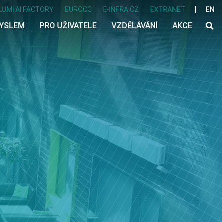
LUMI AI FACTORY
EUROCC
E-INFRA CZ
EXTRANET
EN
MYSLEM
PRO UŽIVATELE
VZDĚLÁVÁNÍ
AKCE