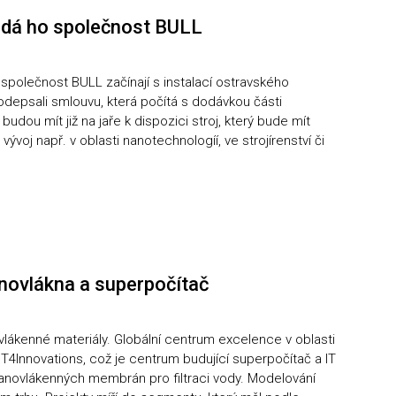
dodá ho společnost BULL
polečnost BULL začínají s instalací ostravského
depsali smlouvu, která počítá s dodávkou části
udou mít již na jaře k dispozici stroj, který bude mít
voj např. v oblasti nanotechnologíí, ve strojírenství či
anovlákna a superpočítač
lákenné materiály. Globální centrum excelence v oblasti
T4Innovations, což je centrum budující superpočítač a IT
anovlákenných membrán pro filtraci vody. Modelování