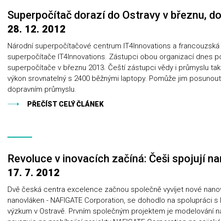
Superpočítač dorazí do Ostravy v březnu, 
28. 12. 2012
Národní superpočítačové centrum IT4Innovations a francouzská s
superpočítače IT4Innovations. Zástupci obou organizací dnes po
superpočítače v březnu 2013. Čeští zástupci vědy i průmyslu tak b
výkon srovnatelný s 2400 běžnými laptopy. Pomůže jim posunout vý
dopravním průmyslu.
PŘEČÍST CELÝ ČLÁNEK
Revoluce v inovacích začíná: Češi spojují n
17. 7. 2012
Dvě česká centra excelence začnou společně vyvíjet nové nanov
nanovláken - NAFIGATE Corporation, se dohodlo na spolupráci s I
výzkum v Ostravě. Prvním společným projektem je modelování n