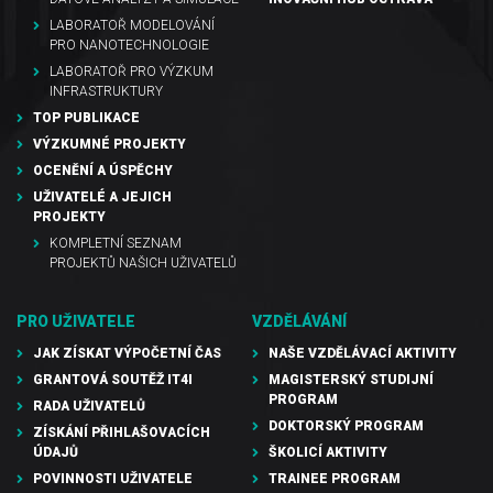
LABORATOŘ MODELOVÁNÍ
PRO NANOTECHNOLOGIE
LABORATOŘ PRO VÝZKUM
INFRASTRUKTURY
TOP PUBLIKACE
VÝZKUMNÉ PROJEKTY
OCENĚNÍ A ÚSPĚCHY
UŽIVATELÉ A JEJICH
PROJEKTY
KOMPLETNÍ SEZNAM
PROJEKTŮ NAŠICH UŽIVATELŮ
PRO UŽIVATELE
VZDĚLÁVÁNÍ
JAK ZÍSKAT VÝPOČETNÍ ČAS
NAŠE VZDĚLÁVACÍ AKTIVITY
GRANTOVÁ SOUTĚŽ IT4I
MAGISTERSKÝ STUDIJNÍ
PROGRAM
RADA UŽIVATELŮ
DOKTORSKÝ PROGRAM
ZÍSKÁNÍ PŘIHLAŠOVACÍCH
ÚDAJŮ
ŠKOLICÍ AKTIVITY
POVINNOSTI UŽIVATELE
TRAINEE PROGRAM