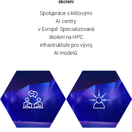
školení
Spolupráce s klíčovými
AI centry
v Evropě. S
pecializovaná
školení na HPC
infrastruktuře pro vývoj
AI modelů.