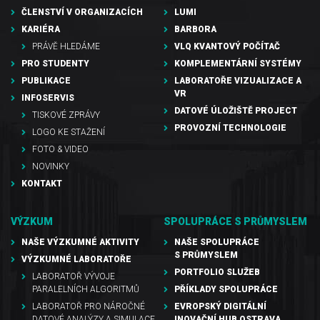
ČLENSTVÍ V ORGANIZACÍCH
LUMI
KARIÉRA
BARBORA
PRÁVĚ HLEDÁME
VLQ KVANTOVÝ POČÍTAČ
PRO STUDENTY
KOMPLEMENTÁRNÍ SYSTÉMY
PUBLIKACE
LABORATOŘE VIZUALIZACE A
VR
INFOSERVIS
DATOVÉ ÚLOŽIŠTĚ PROJECT
TISKOVÉ ZPRÁVY
PROVOZNÍ TECHNOLOGIE
LOGO KE STAŽENÍ
FOTO & VIDEO
NOVINKY
KONTAKT
VÝZKUM
SPOLUPRÁCE S PRŮMYSLEM
NAŠE VÝZKUMNÉ AKTIVITY
NAŠE SPOLUPRÁCE
S PRŮMYSLEM
VÝZKUMNÉ LABORATOŘE
PORTFOLIO SLUŽEB
LABORATOŘ VÝVOJE
PARALELNÍCH ALGORITMŮ
PŘÍKLADY SPOLUPRÁCE
LABORATOŘ PRO NÁROČNÉ
EVROPSKÝ DIGITÁLNÍ
DATOVÉ ANALÝZY A SIMULACE
INOVAČNÍ HUB OSTRAVA