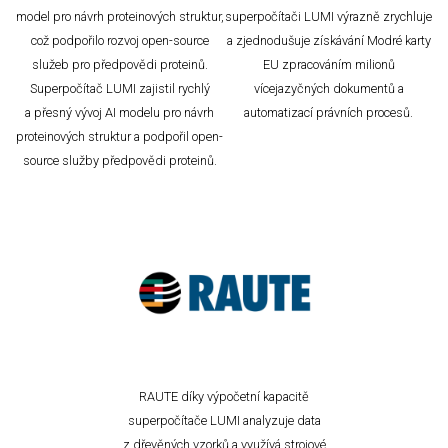
model pro návrh proteinových struktur,
superpočítači LUMI výrazně zrychluje
což podpořilo rozvoj open-source
a zjednodušuje získávání Modré karty
služeb pro předpovědi proteinů.
EU zpracováním milionů
Superpočítač LUMI zajistil rychlý
vícejazyčných dokumentů a
a přesný vývoj AI modelu pro návrh
automatizací právních procesů.
proteinových struktur a podpořil open-
source služby předpovědi proteinů.
RAUTE díky výpočetní kapacitě
superpočítače LUMI analyzuje data
z dřevěných vzorků a využívá strojové