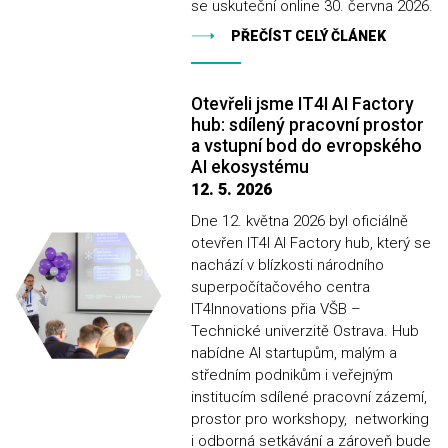
se uskuteční online 30. června 2026.
PŘEČÍST CELÝ ČLÁNEK
Otevřeli jsme IT4I AI Factory
hub: sdílený pracovní prostor
a vstupní bod do evropského
AI ekosystému
12. 5. 2026
Dne 12. května 2026 byl oficiálně
otevřen IT4I AI Factory hub, který se
nachází v blízkosti národního
superpočítačového centra
IT4Innovations přia VŠB –
Technické univerzitě Ostrava. Hub
nabídne AI startupům, malým a
středním podnikům i veřejným
institucím sdílené pracovní zázemí,
prostor pro workshopy, networking
i odborná setkávání a zároveň bude