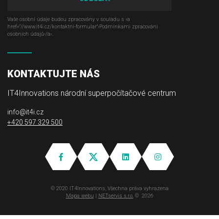
Vaše osobní údaje budou zpracovány v souladu s ‹a
href="//www.it4i­.cz/kontaktni-formular"›Podmínkami zpracování
osobních údajů‹/a›.
KONTAKTUJTE NÁS
IT4Innovations národní superpočítačové centrum
info@it4i.cz
+420 597 329 500
© 2020 IT4Innovations, Všechna práva vyhrazena
Mapa webu
|
NETservis s.r.o.
© 2026