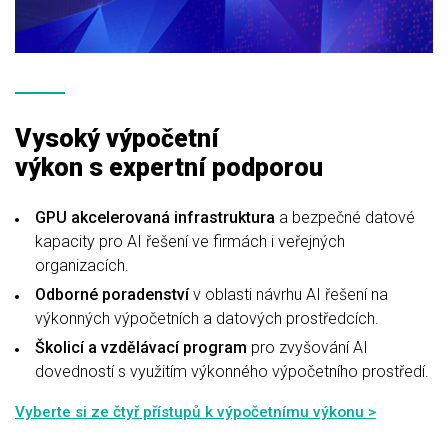
Vysoký výpočetní
výkon s expertní podporou
GPU akcelerovaná infrastruktura
a bezpečné datové
kapacity pro AI řešení ve firmách i veřejných
organizacích.
Odborné poradenství
v oblasti návrhu AI řešení na
výkonných výpočetních a datových prostředcích.
Školicí a vzdělávací program
pro zvyšování AI
dovedností s využitím výkonného výpočetního prostředí.
Vyberte si ze čtyř přístupů k výpočetnímu výkonu >