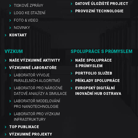
DATOVÉ ÚLOŽIŠTĚ PROJECT
TISKOVÉ ZPRÁVY
PROVOZNÍ TECHNOLOGIE
LOGO KE STAŽENÍ
FOTO & VIDEO
NOVINKY
KONTAKT
VÝZKUM
SPOLUPRÁCE S PRŮMYSLEM
NAŠE VÝZKUMNÉ AKTIVITY
NAŠE SPOLUPRÁCE
S PRŮMYSLEM
VÝZKUMNÉ LABORATOŘE
PORTFOLIO SLUŽEB
LABORATOŘ VÝVOJE
PARALELNÍCH ALGORITMŮ
PŘÍKLADY SPOLUPRÁCE
LABORATOŘ PRO NÁROČNÉ
EVROPSKÝ DIGITÁLNÍ
DATOVÉ ANALÝZY A SIMULACE
INOVAČNÍ HUB OSTRAVA
LABORATOŘ MODELOVÁNÍ
PRO NANOTECHNOLOGIE
LABORATOŘ PRO VÝZKUM
INFRASTRUKTURY
TOP PUBLIKACE
VÝZKUMNÉ PROJEKTY