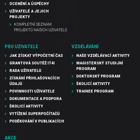
OCENĚNÍ A ÚSPĚCHY
UŽIVATELÉ A JEJICH
PROJEKTY
KOMPLETNÍ SEZNAM
PROJEKTŮ NAŠICH UŽIVATELŮ
PRO UŽIVATELE
VZDĚLÁVÁNÍ
JAK ZÍSKAT VÝPOČETNÍ ČAS
NAŠE VZDĚLÁVACÍ AKTIVITY
GRANTOVÁ SOUTĚŽ IT4I
MAGISTERSKÝ STUDIJNÍ
PROGRAM
RADA UŽIVATELŮ
DOKTORSKÝ PROGRAM
ZÍSKÁNÍ PŘIHLAŠOVACÍCH
ÚDAJŮ
ŠKOLICÍ AKTIVITY
POVINNOSTI UŽIVATELE
TRAINEE PROGRAM
DOKUMENTACE A PODPORA
ŠKOLICÍ AKTIVITY
VYTÍŽENÍ SUPERPOČÍTAČŮ
PODĚKOVÁNÍ V PUBLIKACÍCH
AKCE