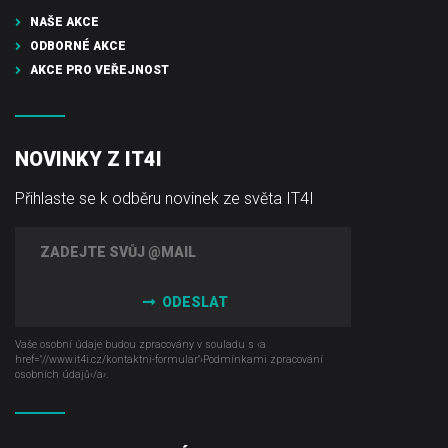
NAŠE AKCE
ODBORNÉ AKCE
AKCE PRO VEŘEJNOST
NOVINKY Z IT4I
Přihlaste se k odběru novinek ze světa IT4I
ODESLAT
Vaše osobní údaje budou zpracovány v souladu s ‹a
href="//www.it4i­.cz/kontaktni-formular"›Podmínkami zpracování
osobních údajů‹/a›.