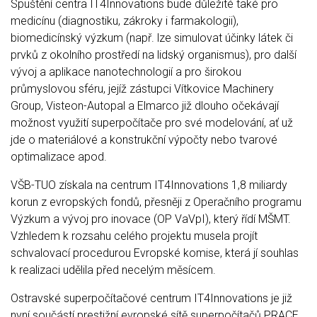
Spuštění centra IT4Innovations bude důležité také pro
medicínu (diagnostiku, zákroky i farmakologii),
biomedicínský výzkum (např. lze simulovat účinky látek či
prvků z okolního prostředí na lidský organismus), pro další
vývoj a aplikace nanotechnologií a pro širokou
průmyslovou sféru, jejíž zástupci Vítkovice Machinery
Group, Visteon-Autopal a Elmarco již dlouho očekávají
možnost využití superpočítače pro své modelování, ať už
jde o materiálové a konstrukční výpočty nebo tvarové
optimalizace apod.
VŠB-TUO získala na centrum IT4Innovations 1,8 miliardy
korun z evropských fondů, přesněji z Operačního programu
Výzkum a vývoj pro inovace (OP VaVpI), který řídí MŠMT.
Vzhledem k rozsahu celého projektu musela projít
schvalovací procedurou Evropské komise, která jí souhlas
k realizaci udělila před necelým měsícem.
Ostravské superpočítačové centrum IT4Innovations je již
nyní součástí prestižní evropské sítě superpočítačů PRACE.