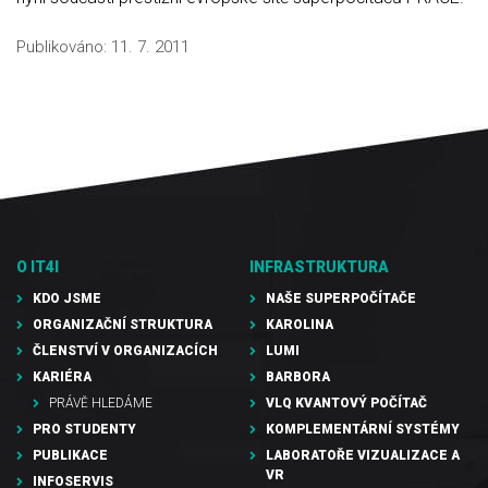
Publikováno:
11. 7. 2011
O IT4I
INFRASTRUKTURA
KDO JSME
NAŠE SUPERPOČÍTAČE
ORGANIZAČNÍ STRUKTURA
KAROLINA
ČLENSTVÍ V ORGANIZACÍCH
LUMI
KARIÉRA
BARBORA
PRÁVĚ HLEDÁME
VLQ KVANTOVÝ POČÍTAČ
PRO STUDENTY
KOMPLEMENTÁRNÍ SYSTÉMY
PUBLIKACE
LABORATOŘE VIZUALIZACE A
VR
INFOSERVIS