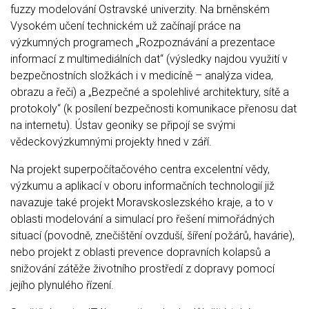
fuzzy modelování Ostravské univerzity. Na brněnském
Vysokém učení technickém už začínají práce na
výzkumných programech „Rozpoznávání a prezentace
informací z multimediálních dat“ (výsledky najdou využití v
bezpečnostních složkách i v medicíně – analýza videa,
obrazu a řeči) a „Bezpečné a spolehlivé architektury, sítě a
protokoly“ (k posílení bezpečnosti komunikace přenosu dat
na internetu). Ústav geoniky se připojí se svými
vědeckovýzkumnými projekty hned v září.
Na projekt superpočítačového centra excelentní vědy,
výzkumu a aplikací v oboru informačních technologií již
navazuje také projekt Moravskoslezského kraje, a to v
oblasti modelování a simulací pro řešení mimořádných
situací (povodně, znečištění ovzduší, šíření požárů, havárie),
nebo projekt z oblasti prevence dopravních kolapsů a
snižování zátěže životního prostředí z dopravy pomocí
jejího plynulého řízení.