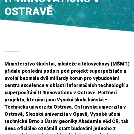
OSTRAVĚ
Ministerstvo školství, mládeže a tělovýchovy (MŠMT)
přidalo poslední podpis pod projekt superpočítače a
uvolní bezmála dvě miliardy korun pro vybudování
centra excelence v oblasti informačních technologií a
superpočítání IT4Innovations v Ostravě. Partneři
projektu, kterými jsou Vysoká škola báňská –
Technická univerzita Ostrava, Ostravská univerzita v
Ostravě, Slezská univerzita v Opavě, Vysoké učení
technické Brno a Ústav geoniky Akademie věd ČR, tak
dnes oficiálně oznámili start budování jednoho z