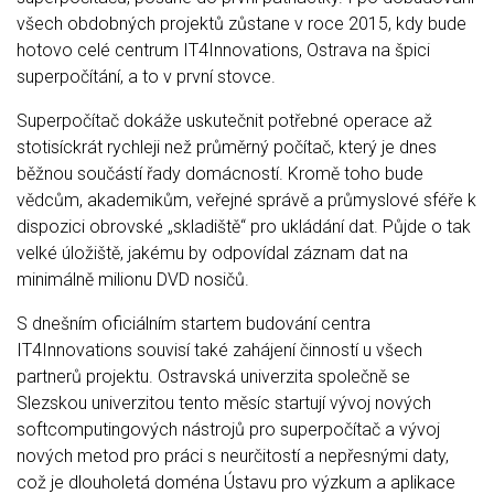
všech obdobných projektů zůstane v roce 2015, kdy bude
hotovo celé centrum IT4Innovations, Ostrava na špici
superpočítání, a to v první stovce.
Superpočítač dokáže uskutečnit potřebné operace až
stotisíckrát rychleji než průměrný počítač, který je dnes
běžnou součástí řady domácností. Kromě toho bude
vědcům, akademikům, veřejné správě a průmyslové sféře k
dispozici obrovské „skladiště“ pro ukládání dat. Půjde o tak
velké úložiště, jakému by odpovídal záznam dat na
minimálně milionu DVD nosičů.
S dnešním oficiálním startem budování centra
IT4Innovations souvisí také zahájení činností u všech
partnerů projektu. Ostravská univerzita společně se
Slezskou univerzitou tento měsíc startují vývoj nových
softcomputingových nástrojů pro superpočítač a vývoj
nových metod pro práci s neurčitostí a nepřesnými daty,
což je dlouholetá doména Ústavu pro výzkum a aplikace