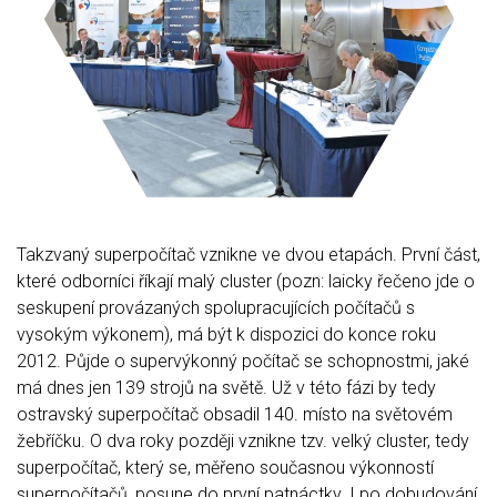
Takzvaný superpočítač vznikne ve dvou etapách. První část,
které odborníci říkají malý cluster (pozn: laicky řečeno jde o
seskupení provázaných spolupracujících počítačů s
vysokým výkonem), má být k dispozici do konce roku
2012. Půjde o supervýkonný počítač se schopnostmi, jaké
má dnes jen 139 strojů na světě. Už v této fázi by tedy
ostravský superpočítač obsadil 140. místo na světovém
žebříčku. O dva roky později vznikne tzv. velký cluster, tedy
superpočítač, který se, měřeno současnou výkonností
superpočítačů, posune do první patnáctky. I po dobudování