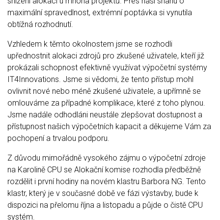
snížení alokací u mnoha projektů. Přes naši snahu o
maximální spravedlnost, extrémní poptávka si vynutila
obtížná rozhodnutí.
Vzhledem k těmto okolnostem jsme se rozhodli
upřednostnit alokaci zdrojů pro zkušené uživatele, kteří již
prokázali schopnost efektivně využívat výpočetní systémy
IT4Innovations. Jsme si vědomi, že tento přístup mohl
ovlivnit nové nebo méně zkušené uživatele, a upřímně se
omlouváme za případné komplikace, které z toho plynou.
Jsme nadále odhodláni neustále zlepšovat dostupnost a
přístupnost našich výpočetních kapacit a děkujeme Vám za
pochopení a trvalou podporu.
Z důvodu mimořádně vysokého zájmu o výpočetní zdroje
na Karolině CPU se Alokační komise rozhodla předběžně
rozdělit i první hodiny na novém klastru Barbora NG. Tento
klastr, který je v současné době ve fázi výstavby, bude k
dispozici na přelomu října a listopadu a půjde o čistě CPU
systém.