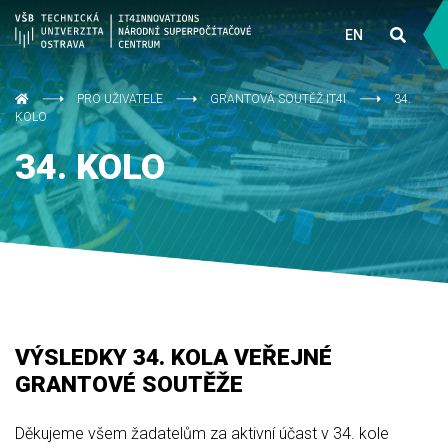
EN
PRO UŽIVATELE
GRANTOVÁ SOUTĚŽ IT4I
34.
KOLO
34. KOLO
VÝSLEDKY 34. KOLA VEŘEJNÉ
GRANTOVÉ SOUTĚŽE
Děkujeme všem žadatelům za aktivní účast v 34. kole