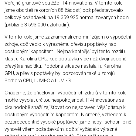
Veřejné grantové soutěže IT4Innovations. V tomto kole
jsme obdrželi rekordních 88 žádostí, což představovalo
celkový požadavek na 19 359 925 normalizovaných hodin
(přibližně 3 593 000 uzlohodin).
V tomto kole jsme zaznamenali enormní zájem o výpočetní
zdroje, což vedlo k výraznému převisu poptávky nad
dostupnými kapacitami. Nejmarkantnější byl tento rozdíl u
klastru Karolina CPU, kde poptávka více než dvojnásobně
převýšila nabídku. Podobná situace nastala i u Karolina
GPU, a převis poptávky byl pozorován také u zdrojů
Barbora CPU, LUMI-C a LUMI-G.
Chápeme, že přidělování výpočetních zdrojů v tomto kole
mohlo vyvolat určitou nespokojenost. IT4Innovations se
dlouhodobě snaží zajišťovat co nejspravedlivější přístup k
dostupným výpočetním kapacitám. Nicméně, vzhledem k
bezprecedentně vysoké poptávce, jsme nebyli schopni plně
vyhovět všem požadavkům, což si vyžádalo výrazné