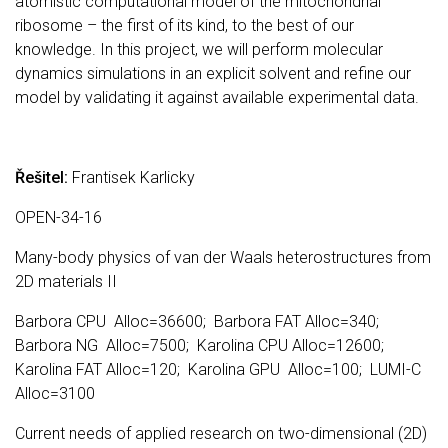
atomistic computational model of the mitochondrial
ribosome – the first of its kind, to the best of our
knowledge. In this project, we will perform molecular
dynamics simulations in an explicit solvent and refine our
model by validating it against available experimental data.
Řešitel:
Frantisek Karlicky
OPEN-34-16
Many-body physics of van der Waals heterostructures from
2D materials II
Barbora CPU Alloc=36600; Barbora FAT Alloc=340;
Barbora NG Alloc=7500; Karolina CPU Alloc=12600;
Karolina FAT Alloc=120; Karolina GPU Alloc=100; LUMI-C
Alloc=3100
Current needs of applied research on two-dimensional (2D)