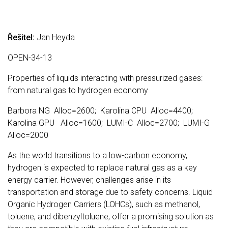
Řešitel:
Jan Heyda
OPEN-34-13
Properties of liquids interacting with pressurized gases:
from natural gas to hydrogen economy
Barbora NG Alloc=2600; Karolina CPU Alloc=4400;
Karolina GPU Alloc=1600; LUMI-C Alloc=2700; LUMI-G
Alloc=2000
As the world transitions to a low-carbon economy,
hydrogen is expected to replace natural gas as a key
energy carrier. However, challenges arise in its
transportation and storage due to safety concerns. Liquid
Organic Hydrogen Carriers (LOHCs), such as methanol,
toluene, and dibenzyltoluene, offer a promising solution as