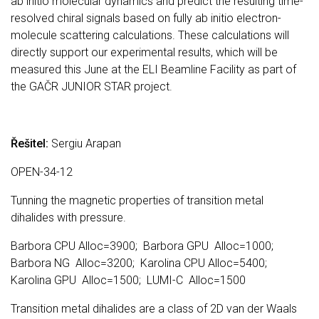
ab initio molecular dynamics and predict the resulting time-
resolved chiral signals based on fully ab initio electron-
molecule scattering calculations. These calculations will
directly support our experimental results, which will be
measured this June at the ELI Beamline Facility as part of
the GAČR JUNIOR STAR project.
Řešitel:
Sergiu Arapan
OPEN-34-12
Tunning the magnetic properties of transition metal
dihalides with pressure.
Barbora CPU Alloc=3900; Barbora GPU Alloc=1000;
Barbora NG Alloc=3200; Karolina CPU Alloc=5400;
Karolina GPU Alloc=1500; LUMI-C Alloc=1500
Transition metal dihalides are a class of 2D van der Waals