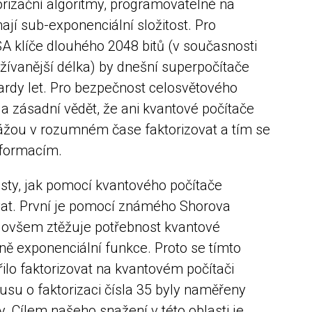
orizační algoritmy, programovatelné na
ají sub-exponenciální složitost. Pro
A klíče dlouhého 2048 bitů (v současnosti
ívanější délka) by dnešní superpočítače
ardy let. Pro bezpečnost celosvětového
la zásadní vědět, že ani kvantové počítače
kážou v rozumném čase faktorizovat a tím se
nformacím.
esty, jak pomocí kvantového počítače
ovat. První je pomocí známého Shorova
í ovšem ztěžuje potřebnost kvantové
 exponenciální funkce. Proto se tímto
lo faktorizovat na kvantovém počítači
kusu o faktorizaci čísla 35 byly naměřeny
 Cílem našeho snažení v této oblasti je