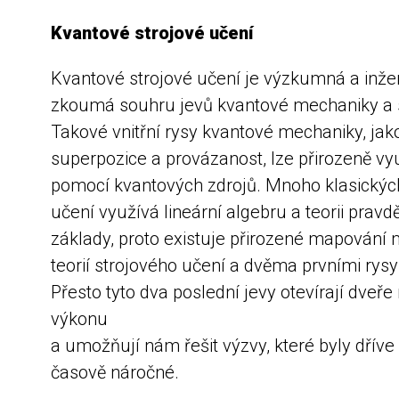
Kvantové strojové učení
Kvantové strojové učení je výzkumná a inžen
zkoumá souhru jevů kvantové mechaniky a s
Takové vnitřní rysy kvantové mechaniky, jako 
superpozice a provázanost, lze přirozeně vy
pomocí kvantových zdrojů. Mnoho klasických
učení využívá lineární algebru a teorii prav
základy, proto existuje přirozené mapování
teorií strojového učení a dvěma prvními rys
Přesto tyto dva poslední jevy otevírají dveř
výkonu
a umožňují nám řešit výzvy, které byly dříve p
časově náročné.