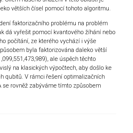
eko větších čísel pomocí tohoto algoritmu.
dení faktorizačního problému na problém
ak dá vyřešit pomocí kvantového žíhání nebo
o počítání, ze kterého vychází i výše
ůsobem byla faktorizována daleko větší
 1,099,551,473,989), ale úspěch těchto
ávislý na klasických výpočtech, aby došlo ke
h qubitů. V rámci řešení optimalizačních
 se rovněž zabýváme tímto způsobem