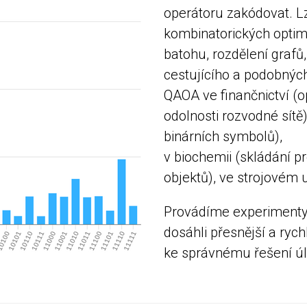
operátoru zakódovat. Lz
kombinatorických optim
batohu, rozdělení grafů
cestujícího a podobných
QAOA ve finančnictví (op
odolnosti rozvodné sítě
binárních symbolů),
v biochemii (skládání p
objektů), ve strojovém 
Provádíme experimenty
dosáhli přesnější a rych
ke správnému řešení úl