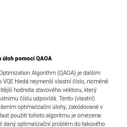
ch úloh pomocí QAOA
ptimization Algorithm (QAOA) je dalším
 VQE hledá nejmenší vlastní číslo, nicméně
žitější hodnota stavového vektoru, který
tnímu číslu odpovídá. Tento (vlastní)
ešením optimalizační úlohy, zakódované v
last použití tohoto algoritmu je omezena
é daný optimalizační problém do takového