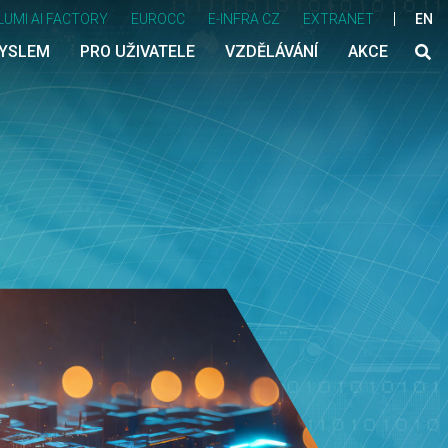
LUMI AI FACTORY
EUROCC
E-INFRA CZ
EXTRANET
EN
MYSLEM
PRO UŽIVATELE
VZDĚLÁVÁNÍ
AKCE