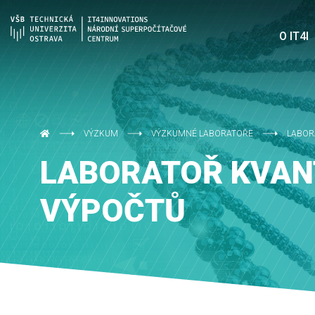
O IT4I
VÝZKUM
VÝZKUMNÉ LABORATOŘE
LABOR
LABORATOŘ KVA
VÝPOČTŮ