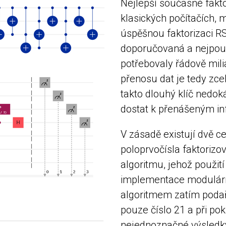
Nejlepší současné fakt
klasických počítačích, m
úspěšnou faktorizaci RS
doporučovaná a nejpouž
potřebovaly řádově mili
přenosu dat je tedy zce
takto dlouhý klíč nedo
dostat k přenášeným i
V zásadě existují dvě c
poloprvočísla faktoriz
algoritmu, jehož použit
implementace modulárně
algoritmem zatím podaři
pouze číslo 21 a při po
nejednoznačné výsledky.