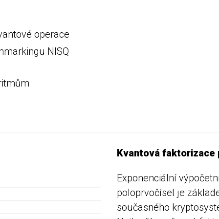
 kvantové operace
chmarkingu NISQ
oritmům
Kvantová faktorizace 
Exponenciální výpočetní
poloprvočísel je základ
současného kryptosyst