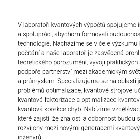
V laboratoři kvantových výpočtů
spojujeme i
a spolupráci, abychom formovali budoucnos
technologie. Nacházíme se v čele výzkumu
počítání a naše laboratoř je zasvěcená proh
teoretického porozumění, vývoji praktických 
podpoře partnerství mezi akademickým svě
a průmyslem. Specializujeme se na oblasti j
problémů optimalizace, kvantové strojové uč
kvantová faktorizace a optimalizace kvanto
kvantová korekce chyb. Nabízíme vzdělávací 
které zajistí, že znalosti a odbornost budou 
rozvíjeny mezi novými generacemi kvantový
inženýrů.