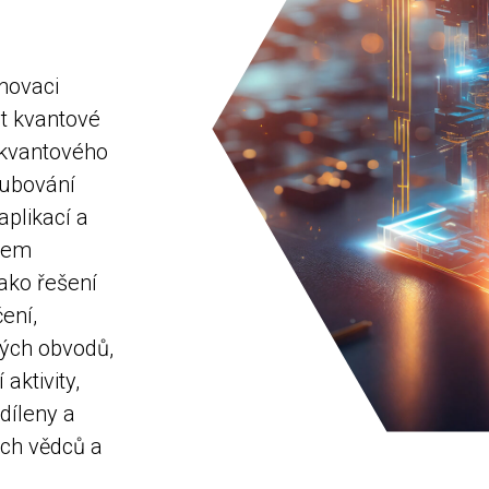
novaci
t kvantové
 kvantového
lubování
aplikací a
tem
ako řešení
ení,
vých obvodů,
aktivity,
sdíleny a
ch vědců a