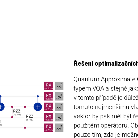
Řešení optimalizační
Quantum Approximate O
typem VQA a stejně jako
v tomto případě je důle
tomuto nejmenšímu vlas
vektor by pak měl být ř
použitém operátoru. Ob
pouze tím, zda je možn