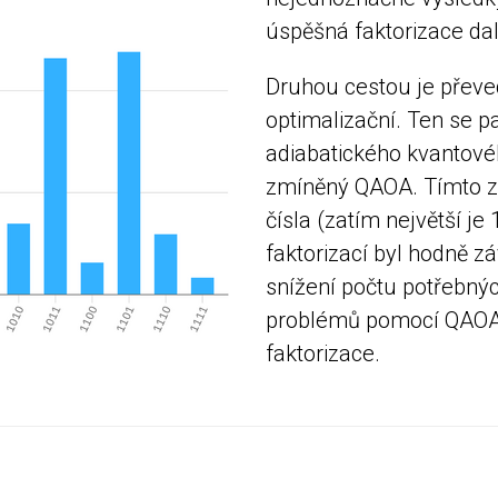
úspěšná faktorizace dal
Druhou cestou je převe
optimalizační. Ten se p
adiabatického kvantovéh
zmíněný QAOA. Tímto zp
čísla (zatím největší je
faktorizací byl hodně z
snížení počtu potřebnýc
problémů pomocí QAOA
faktorizace.