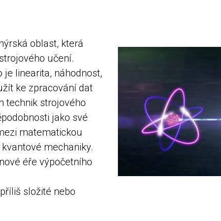
ýrská oblast, která
trojového učení.
je linearita, náhodnost,
užít ke zpracování dat
 technik strojového
děpodobnosti jako své
 mezi matematickou
y kvantové mechaniky.
e nové éře výpočetního
říliš složité nebo