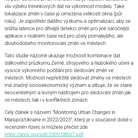
vliv výběru tréninkových dat na výkonnost modelu. Také
lokalizace změn v čase je omezena velikostí okna (půl
roku). Je zapotřebí dalšího výzkumu a optimalizací, aby se
snížila latence pro dřívější detekci změn pro jiné náročnější
aplikace v reálném čase než pro účely pomalejšího, ale
dlouhodobého monitorování změn ve městech.
Tato studie názorně ukazuje možnosti kombinace dat
dálkového průzkumu Země, strojového a hlubokého učení a
vysoce výkonného počítání pro sledování změn ve
městech. Možnost nepřetržitě sledovat změny ve městech
má značný socioekonomický význam a slibuje, že se stane
neocenitelným a levným nástrojem pro sledování změn jak
ve městech, tak i v konfliktních zónách.
Celý článek s názvem "Monitoring Urban Changes in
Mariupol/Ukraine in 2022/2023", který je v současné době v
recenzním řízení, si můžete přečíst zde:
https://arxiv.org/pdf/2309.08607.pdf
.