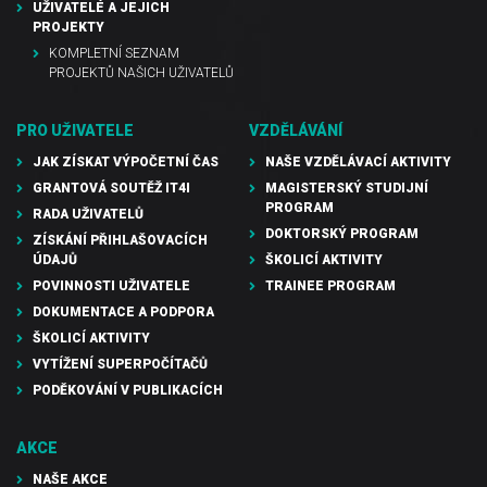
UŽIVATELÉ A JEJICH
PROJEKTY
KOMPLETNÍ SEZNAM
PROJEKTŮ NAŠICH UŽIVATELŮ
PRO UŽIVATELE
VZDĚLÁVÁNÍ
JAK ZÍSKAT VÝPOČETNÍ ČAS
NAŠE VZDĚLÁVACÍ AKTIVITY
GRANTOVÁ SOUTĚŽ IT4I
MAGISTERSKÝ STUDIJNÍ
PROGRAM
RADA UŽIVATELŮ
DOKTORSKÝ PROGRAM
ZÍSKÁNÍ PŘIHLAŠOVACÍCH
ÚDAJŮ
ŠKOLICÍ AKTIVITY
POVINNOSTI UŽIVATELE
TRAINEE PROGRAM
DOKUMENTACE A PODPORA
ŠKOLICÍ AKTIVITY
VYTÍŽENÍ SUPERPOČÍTAČŮ
PODĚKOVÁNÍ V PUBLIKACÍCH
AKCE
NAŠE AKCE