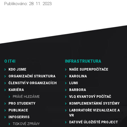
Publikováno:
28. 11. 2023
O IT4I
INFRASTRUKTURA
KDO JSME
NAŠE SUPERPOČÍTAČE
ORGANIZAČNÍ STRUKTURA
KAROLINA
ČLENSTVÍ V ORGANIZACÍCH
LUMI
KARIÉRA
BARBORA
PRÁVĚ HLEDÁME
VLQ KVANTOVÝ POČÍTAČ
PRO STUDENTY
KOMPLEMENTÁRNÍ SYSTÉMY
PUBLIKACE
LABORATOŘE VIZUALIZACE A
VR
INFOSERVIS
DATOVÉ ÚLOŽIŠTĚ PROJECT
TISKOVÉ ZPRÁVY