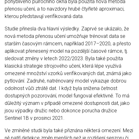
pohyblivého půlročního okna byla použita nová metoda
přenosu učení, a to navzdory hrubé čtyřleté aproximaci,
kterou představují verifikovaná data.
Studie přinesla dva hlavní výsledky. Zaprvé se ukázalo, že
nová metoda přenosu učení umožňuje trénovat data se
starším časovým rámcem, například 2017–2020, a přesto
aplikovat přenesený model na pozdější časové rámce, tj.
sledovat změny v letech 2022/2023. Byla také použita
klasická strategie strojového učení, která lépe využívá
omezené množství vzorků verifikovaných dat, známá jako
pytlování. Zadruhé, natrénovaný model vykazuje dobrou
odolnost vůči ztrátě dat. I když byla snížena četnost
dostupných pozorování, model fungoval efektivně. To má
důležitý význam v případě omezené dostupnosti dat, jako
jsou výpadky družic nebo dokonce porucha družice
Sentinel 1B v prosinci 2021.
Ve zmíněné studii byla také přiznána některá omezení. Mezi
ně patří detekce změn menších než je rozlišení senzoru či