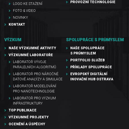
PROVOZNÍ TECHNOLOGIE
LOGO KE STAŽENÍ
FOTO & VIDEO
NOVINKY
KONTAKT
VÝZKUM
SPOLUPRÁCE S PRŮMYSLEM
NAŠE VÝZKUMNÉ AKTIVITY
NAŠE SPOLUPRÁCE
S PRŮMYSLEM
VÝZKUMNÉ LABORATOŘE
PORTFOLIO SLUŽEB
LABORATOŘ VÝVOJE
PARALELNÍCH ALGORITMŮ
PŘÍKLADY SPOLUPRÁCE
LABORATOŘ PRO NÁROČNÉ
EVROPSKÝ DIGITÁLNÍ
DATOVÉ ANALÝZY A SIMULACE
INOVAČNÍ HUB OSTRAVA
LABORATOŘ MODELOVÁNÍ
PRO NANOTECHNOLOGIE
LABORATOŘ PRO VÝZKUM
INFRASTRUKTURY
TOP PUBLIKACE
VÝZKUMNÉ PROJEKTY
OCENĚNÍ A ÚSPĚCHY