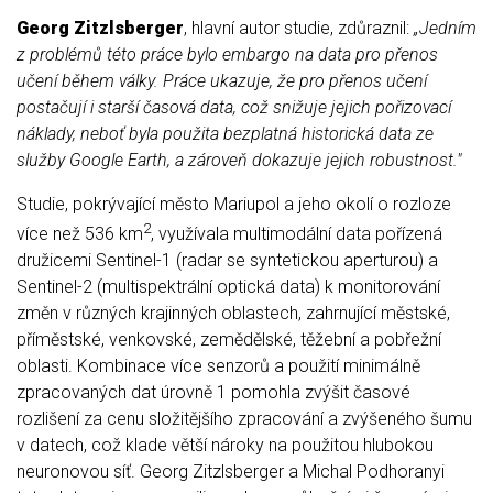
Georg Zitzlsberger
, hlavní autor studie, zdůraznil:
„Jedním
z problémů této práce bylo embargo na data pro přenos
učení během války. Práce ukazuje, že pro přenos učení
postačují i starší časová data, což snižuje jejich pořizovací
náklady, neboť byla použita bezplatná historická data ze
služby Google Earth, a zároveň dokazuje jejich robustnost."
Studie, pokrývající město Mariupol a jeho okolí o rozloze
2
více než 536 km
, využívala multimodální data pořízená
družicemi Sentinel-1 (radar se syntetickou aperturou) a
Sentinel-2 (multispektrální optická data) k monitorování
změn v různých krajinných oblastech, zahrnující městské,
příměstské, venkovské, zemědělské, těžební a pobřežní
oblasti. Kombinace více senzorů a použití minimálně
zpracovaných dat úrovně 1 pomohla zvýšit časové
rozlišení za cenu složitějšího zpracování a zvýšeného šumu
v datech, což klade větší nároky na použitou hlubokou
neuronovou síť. Georg Zitzlsberger a Michal Podhoranyi