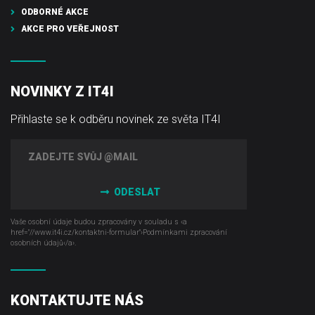
ODBORNÉ AKCE
AKCE PRO VEŘEJNOST
NOVINKY Z IT4I
Přihlaste se k odběru novinek ze světa IT4I
ODESLAT
Vaše osobní údaje budou zpracovány v souladu s ‹a
href="//www.it4i­.cz/kontaktni-formular"›Podmínkami zpracování
osobních údajů‹/a›.
KONTAKTUJTE NÁS