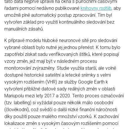
tato data nejprve upravili na okna s půlročními časovými
řadami pomocí nedávno publikované
knihovny
rsdtlib
, aby
umožnili plně automatický postup zpracování. Tím byl
vytvořen základ pro využití kontinuálního sledování bez
manuálních zásahů.
K přípravě modelu hluboké neuronové sítě pro sledování
vybrané oblasti bylo nutné jej jednou přenést. K tomu bylo
zapotřebí získat sadu verifikovaných štítků, které popisují
vzory změn, jež mají být v následném procesu
monitorování zvýrazněny. Studie využila starší, ale volně
dostupné historické satelitní a letecké snímky s velmi
vysokým rozlišením (VHR) ze služby Google Earth k
vytvoření přibližné datové sady reálných změn v oblasti
Mariupolu mezi lety 2017 a 2020. Tento proces označování
(tzv. labelling) si vyžádal pouze několik málo osobodní
(člověkodní), což svědčí o další nízké finanční náročnosti
díky použití pouze malého množství vzorků. K zachování
lokalizace změn s vysokým časovým rozlišením pomocí