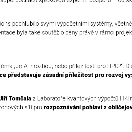
ions pochlubilo svými výpočetními systémy, včetn
zentace byla také soutěž o ceny právě v rámci proje
téma „Je AI hrozbou, nebo příležitostí pro HPC?“.
ce představuje zásadní příležitost pro rozvoj v
Jiří Tomčala
z Laboratoře kvantových výpočtů IT4In
ronových sítí pro
rozpoznávání pohlaví z obličejo