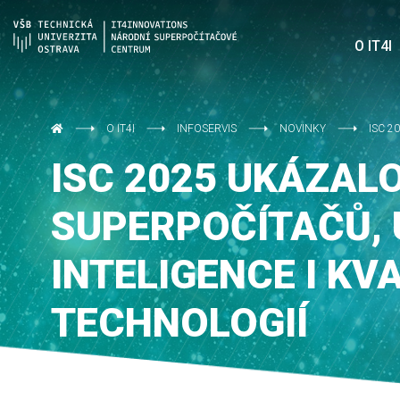
O IT4I
O IT4I
INFOSERVIS
NOVINKY
ISC 2
ISC 2025 UKÁZALO
SUPERPOČÍTAČŮ,
INTELIGENCE I K
TECHNOLOGIÍ