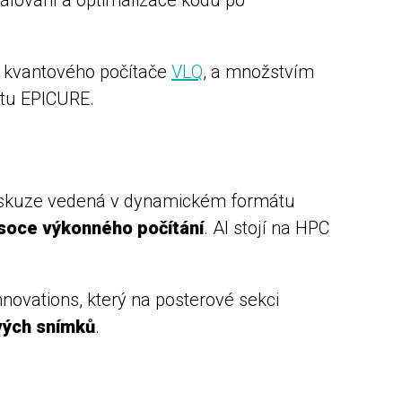
ě kvantového počítače
VLQ
, a množstvím
ktu EPICURE.
 Diskuze vedená v dynamickém formátu
ysoce výkonného počítání
. AI stojí na HPC
novations, který na posterové sekci
vých snímků
.