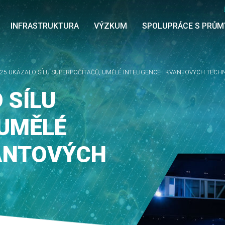
INFRASTRUKTURA
VÝZKUM
SPOLUPRÁCE S PRŮ
025 UKÁZALO SÍLU SUPERPOČÍTAČŮ, UMĚLÉ INTELIGENCE I KVANTOVÝCH TECH
 SÍLU
 UMĚLÉ
VANTOVÝCH