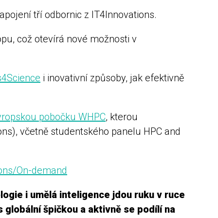
pojení tří odbornic z IT4Innovations.
opu, což otevírá nové možnosti v
s4Science
i inovativní způsoby, jak efektivně
vropskou pobočku WHPC
, kterou
sions), včetně studentského panelu HPC and
tions/On-demand
ogie i umělá inteligence jdou ruku v ruce
 globální špičkou a aktivně se podílí na