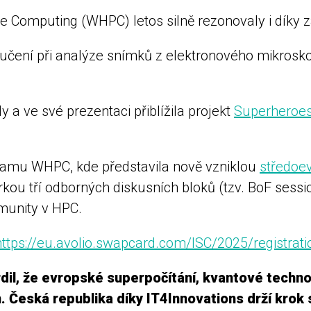
e Computing (WHPC) letos silně rezonovaly i díky za
 učení při analýze snímků z elektronového mikrosk
 a ve své prezentaci přiblížila projekt
Superheroe
ramu WHPC, kde představila nově vzniklou
středoe
rkou tří odborných diskusních bloků (tzv. BoF ses
munity v HPC.
https://eu.avolio.swapcard.com/ISC/2025/registra
dil, že evropské superpočítání, kvantové technol
. Česká republika díky IT4Innovations drží krok s