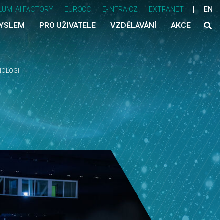
LUMI AI FACTORY
EUROCC
E-INFRA CZ
EXTRANET
EN
MYSLEM
PRO UŽIVATELE
VZDĚLÁVÁNÍ
AKCE
NOLOGIÍ