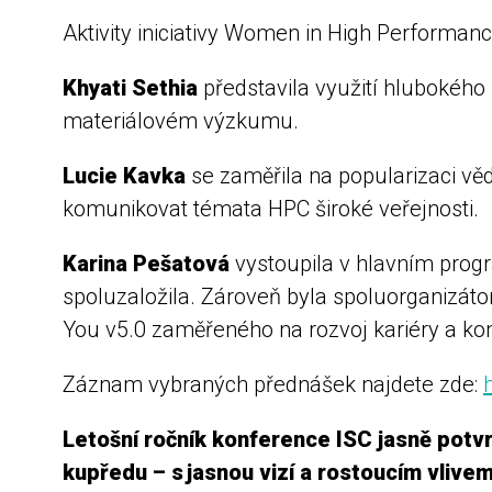
Aktivity iniciativy Women in High Performanc
Khyati Sethia
představila využití hlubokého
materiálovém výzkumu.
Lucie Kavka
se zaměřila na popularizaci vědy
komunikovat témata HPC široké veřejnosti.
Karina Pešatová
vystoupila v hlavním prog
spoluzaložila. Zároveň byla spoluorganizáto
You v5.0 zaměřeného na rozvoj kariéry a ko
Záznam vybraných přednášek najdete zde:
Letošní ročník konference ISC jasně potvr
kupředu – s jasnou vizí a rostoucím vlivem