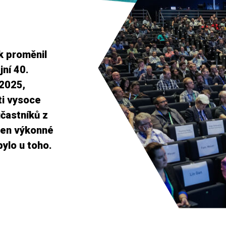
k proměnil
jní 40.
2025,
ti vysoce
účastníků z
jen výkonné
bylo u toho.