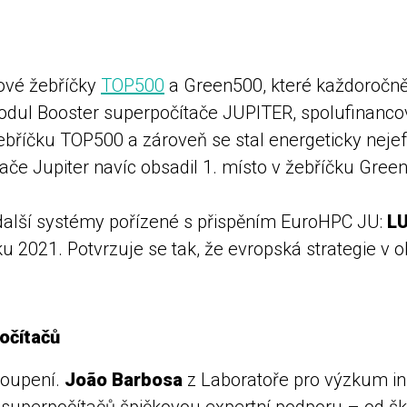
ové žebříčky
TOP500
a Green500, které každoročně
 modul Booster superpočítače JUPITER, spolufina
žebříčku TOP500 a zároveň se stal energeticky nej
ače Jupiter navíc obsadil 1. místo v žebříčku Gree
další systémy pořízené s přispěním EuroHPC JU:
L
 2021. Potvrzuje se tak, že evropská strategie v o
očítačů
toupení.
João Barbosa
z Laboratoře pro výzkum in
m superpočítačů špičkovou expertní podporu – od š