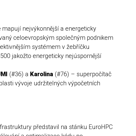
 mapují nejvýkonnější a energeticky
ncovaný celoevropským společným podnikem
efektivnějším systémem v žebříčku
n500 jakožto energeticky nejúspornější
UMI
(#36) a
Karolina
(#76) – superpočítač
blasti vývoje udržitelných výpočetních
frastruktury představil na stánku EuroHPC
kálování a optimalizace kódu po