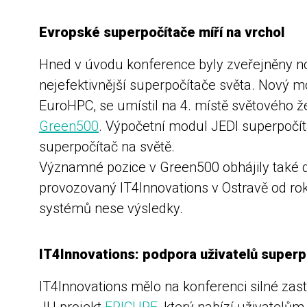
Evropské superpočítače míří na vrchol
Hned v úvodu konference byly zveřejněny n
nejefektivnější superpočítače světa. Nový
EuroHPC, se umístil na 4. místě světového 
Green500
. Výpočetní modul JEDI superpočít
superpočítač na světě.
Významné pozice v Green500 obhájily také 
provozovaný IT4Innovations v Ostravě od roku
systémů nese výsledky.
IT4Innovations: podpora uživatelů superp
IT4Innovations mělo na konferenci silné zas
JU projekt
EPICURE
, který nabízí uživatelů