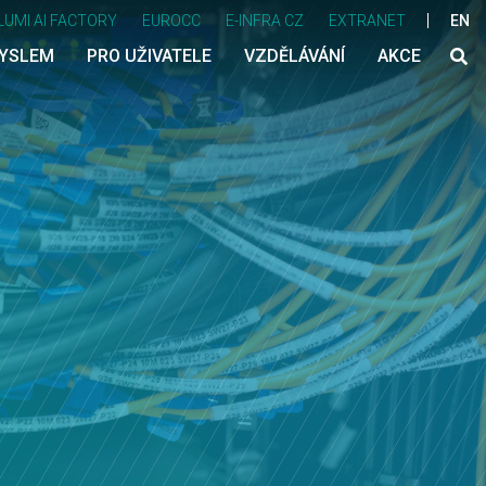
LUMI AI FACTORY
EUROCC
E-INFRA CZ
EXTRANET
EN
MYSLEM
PRO UŽIVATELE
VZDĚLÁVÁNÍ
AKCE