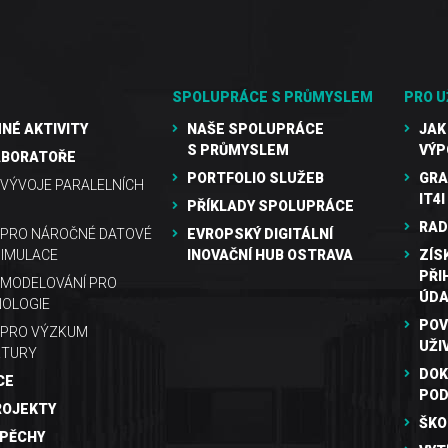
SPOLUPRÁCE S PRŮMYSLEM
PRO U
NÉ AKTIVITY
NAŠE SPOLUPRÁCE
JAK
S PRŮMYSLEM
VÝP
ABORATOŘE
PORTFOLIO SLUŽEB
GRA
VÝVOJE PARALELNÍCH
IT4I
PŘÍKLADY SPOLUPRÁCE
RAD
 PRO NÁROČNÉ DATOVÉ
EVROPSKÝ DIGITÁLNÍ
SIMULACE
INOVAČNÍ HUB OSTRAVA
ZÍS
PŘI
MODELOVÁNÍ PRO
ÚDA
OLOGIE
POV
 PRO VÝZKUM
UŽI
KTURY
DOK
CE
PO
ROJEKTY
ŠKO
SPĚCHY