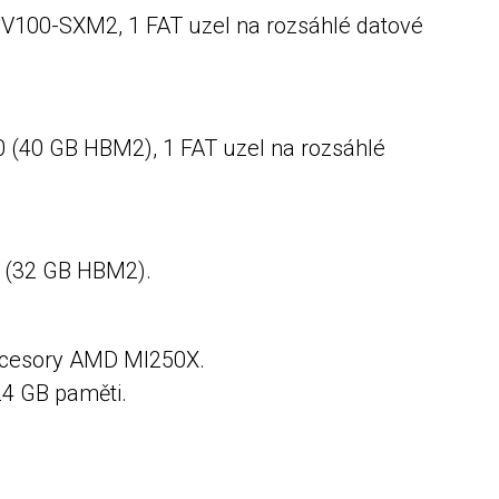
a V100-SXM2, 1 FAT uzel na rozsáhlé datové
0 (40 GB HBM2), 1 FAT uzel na rozsáhlé
0 (32 GB HBM2).
rocesory AMD MI250X.
24 GB paměti.