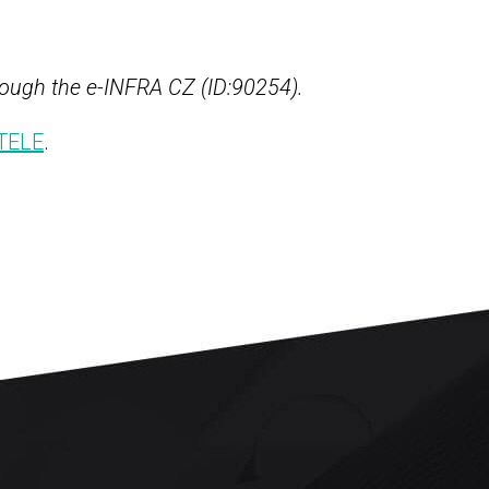
rough the e-INFRA CZ (ID:90254).
TELE
.