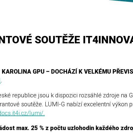
ANTOVÉ SOUTĚŽE IT4INNOV
roje KAROLINA GPU – DOCHÁZÍ K VELKÉMU PŘEV
I
.
 republice jsou k dispozici rozsáhlé zdroje na G
rantové soutěže. LUMI-G nabízí excelentní výkon pr
docs.it4i.cz/lumi/
.
ádost max. 25 % z počtu uzlohodin každého zdro