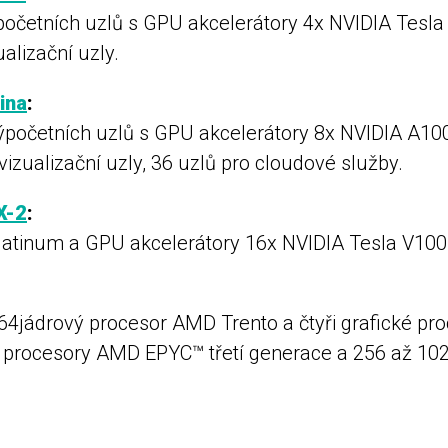
ýpočetních uzlů s GPU akcelerátory 4x NVIDIA Tesl
alizační uzly.
ina
:
výpočetních uzlů s GPU akcelerátory 8x NVIDIA A10
vizualizační uzly, 36 uzlů pro cloudové služby.
X-2
:
 Platinum a GPU akcelerátory 16x NVIDIA Tesla V10
 64jádrový procesor AMD Trento a čtyři grafické p
 procesory AMD EPYC™ třetí generace a 256 až 10