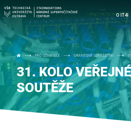
O IT4I
PRO UŽIVATELE
GRANTOVÁ SOUTĚŽ IT4I
3
31. KOLO VEŘEJN
SOUTĚŽE