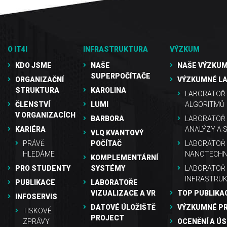
O IT4I
INFRASTRUKTURA
VÝZKUM
KDO JSME
NAŠE
NAŠE VÝZKUM
SUPERPOČÍTAČE
ORGANIZAČNÍ
VÝZKUMNÉ L
STRUKTURA
KAROLINA
LABORATOŘ 
ČLENSTVÍ
LUMI
ALGORITMŮ
V ORGANIZACÍCH
BARBORA
LABORATOŘ
KARIÉRA
ANALÝZY A 
VLQ KVANTOVÝ
PRÁVĚ
POČÍTAČ
LABORATOŘ 
HLEDÁME
NANOTECHN
KOMPLEMENTÁRNÍ
PRO STUDENTY
SYSTÉMY
LABORATOŘ
INFRASTRU
PUBLIKACE
LABORATOŘE
VIZUALIZACE A VR
TOP PUBLIKA
INFOSERVIS
DATOVÉ ÚLOŽIŠTĚ
VÝZKUMNÉ P
TISKOVÉ
PROJECT
ZPRÁVY
OCENĚNÍ A Ú