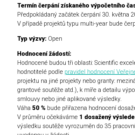
Termín čerpání získaného výpočetního ča
Předpokládaný začátek čerpání 30. května 2
V případě projektů typu multi-year bude čer
Typ výzvy:
Open
Hodnocení žádostí:
Hodnocené budou tři oblasti: Scientific ex
hodnotitelé podle
pravidel hodnocení Veřejn
projektu na jiné projekty nebo granty: mezi
grantové soutěže atd.), k míře a detailu v
smlouvy nebo jiné aplikované výsledky.
Váha
50 %
bude přiřazena hodnocení dosaže
V průměru očekáváme
1 dosažený výslede
výsledku soutěže vyrozuměn do 35 pracovní