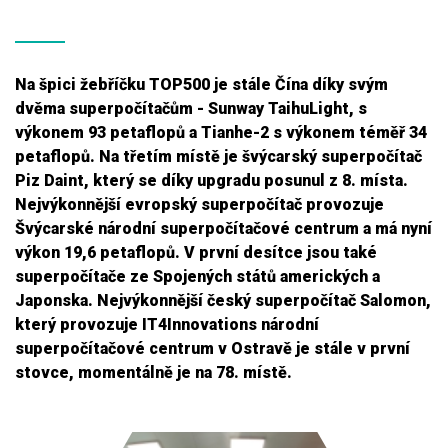
Na špici žebříčku TOP500 je stále Čína díky svým
dvěma superpočítačům - Sunway TaihuLight, s
výkonem 93 petaflopů a Tianhe-2 s výkonem téměř 34
petaflopů. Na třetím místě je švýcarský superpočítač
Piz Daint, který se díky upgradu posunul z 8. místa.
Nejvýkonnější evropský superpočítač provozuje
Švýcarské národní superpočítačové centrum a má nyní
výkon 19,6 petaflopů. V první desítce jsou také
superpočítače ze Spojených států amerických a
Japonska. Nejvýkonnější český superpočítač Salomon,
který provozuje IT4Innovations národní
superpočítačové centrum v Ostravě je stále v první
stovce, momentálně je na 78. místě.