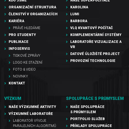
KDO JSME
NAŠE SUPERPOČÍTAČE
ORGANIZAČNÍ STRUKTURA
KAROLINA
ČLENSTVÍ V ORGANIZACÍCH
LUMI
KARIÉRA
BARBORA
PRÁVĚ HLEDÁME
VLQ KVANTOVÝ POČÍTAČ
PRO STUDENTY
KOMPLEMENTÁRNÍ SYSTÉMY
PUBLIKACE
LABORATOŘE VIZUALIZACE A
VR
INFOSERVIS
DATOVÉ ÚLOŽIŠTĚ PROJECT
TISKOVÉ ZPRÁVY
PROVOZNÍ TECHNOLOGIE
LOGO KE STAŽENÍ
FOTO & VIDEO
NOVINKY
KONTAKT
VÝZKUM
SPOLUPRÁCE S PRŮMYSLEM
NAŠE VÝZKUMNÉ AKTIVITY
NAŠE SPOLUPRÁCE
S PRŮMYSLEM
VÝZKUMNÉ LABORATOŘE
PORTFOLIO SLUŽEB
LABORATOŘ VÝVOJE
PARALELNÍCH ALGORITMŮ
PŘÍKLADY SPOLUPRÁCE