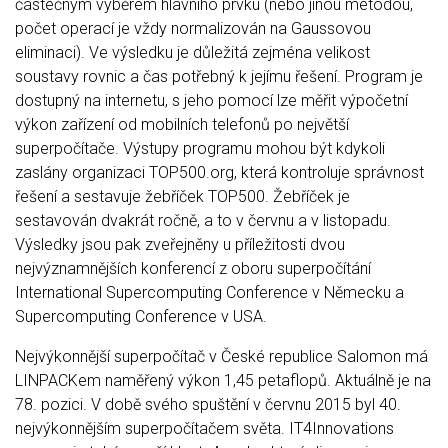
částečným výběrem hlavního prvku (nebo jinou metodou,
počet operací je vždy normalizován na Gaussovou
eliminaci). Ve výsledku je důležitá zejména velikost
soustavy rovnic a čas potřebný k jejímu řešení. Program je
dostupný na internetu, s jeho pomocí lze měřit výpočetní
výkon zařízení od mobilních telefonů po největší
superpočítače. Výstupy programu mohou být kdykoli
zaslány organizaci TOP500.org, která kontroluje správnost
řešení a sestavuje žebříček TOP500. Žebříček je
sestavován dvakrát ročně, a to v červnu a v listopadu.
Výsledky jsou pak zveřejněny u příležitosti dvou
nejvýznamnějších konferencí z oboru superpočítání
International Supercomputing Conference v Německu a
Supercomputing Conference v USA.
Nejvýkonnější superpočítač v České republice Salomon má
LINPACKem naměřený výkon 1,45 petaflopů. Aktuálně je na
78. pozici. V době svého spuštění v červnu 2015 byl 40.
nejvýkonnějším superpočítačem světa. IT4Innovations