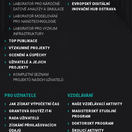
LABORATOŘ PRO NÁROČNÉ
EVROPSKÝ DIGITÁLNÍ
DATOVÉ ANALÝZY A SIMULACE
INOVAČNÍ HUB OSTRAVA
LABORATOŘ MODELOVÁNÍ
PRO NANOTECHNOLOGIE
LABORATOŘ PRO VÝZKUM
INFRASTRUKTURY
TOP PUBLIKACE
VÝZKUMNÉ PROJEKTY
OCENĚNÍ A ÚSPĚCHY
UŽIVATELÉ A JEJICH
PROJEKTY
KOMPLETNÍ SEZNAM
PROJEKTŮ NAŠICH UŽIVATELŮ
PRO UŽIVATELE
VZDĚLÁVÁNÍ
JAK ZÍSKAT VÝPOČETNÍ ČAS
NAŠE VZDĚLÁVACÍ AKTIVITY
GRANTOVÁ SOUTĚŽ IT4I
MAGISTERSKÝ STUDIJNÍ
PROGRAM
RADA UŽIVATELŮ
DOKTORSKÝ PROGRAM
ZÍSKÁNÍ PŘIHLAŠOVACÍCH
ÚDAJŮ
ŠKOLICÍ AKTIVITY