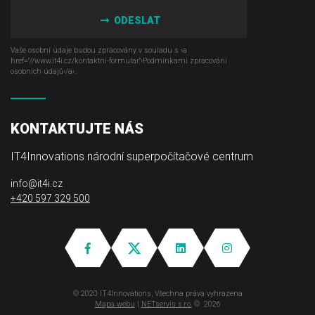
ODESLAT
Vaše osobní údaje budou zpracovány v souladu s ‹a
href="//www.it4i­.cz/kontaktni-formular"›Podmínkami zpracování
osobních údajů‹/a›.
KONTAKTUJTE NÁS
IT4Innovations národní superpočítačové centrum
info@it4i.cz
+420 597 329 500
© 2020 IT4Innovations, Všechna práva vyhrazena
Mapa webu
|
NETservis s.r.o.
© 2026