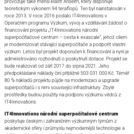
provozuje také menší klastr Anselm, který disponuje
teoretickým výkonem 94 teraflopů. Ten byl nainstalován v
roce 2013. V roce 2016 podalo IT4Innovations v
Operačním programu Výzkum, vývoj a vzdělávání žádost o
financování projektu „IT4Innovations národní
superpočítačové centrum – cesta k exascale“, jehož cílem
je modernizovat stávající superpočítače a podpořit vlastní
výzkum. Letos byl projekt doporučen k financování a nyní je
administrováno rozhodnutí o poskytnutí dotace. Projekt se
bude realizovat od září 2017 do srpna 2021. Jeho
předpokládané náklady činí přibližně 503 031 000 Kč. Téměř
80 % nákladů projektu půjde na modernizaci a upgrade
superpočítačů i s nimi související infrastruktury. Zbylé
prostředky budou použity na podporu výzkumu vědců z
IT4Innovations.
IT4Innovations národní superpočítačové centrum
poskytuje českým i zahraničním výzkumným týmům z
akademické sféry i průmyslu nejmodernější technologie a