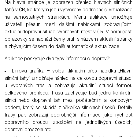
Na hlavní stránce je zobrazen přehled hlavních silničních
tahů v ČR, ke kterým jsou vytvořeny podrobnější vizualizace
na samostatných stránkách. Menu aplikace umožňuje
uživateli přesun mezi dalšími nabídkami zobrazujícími
aktuální dopravní situaci vybraných měst v ČR. V horní části
obrazovky se nachází černý pruh s názvem aktuální stránky
a zbývajícím časem do další automatické aktualizace.
Aplikace poskytuje dva typy informací o dopravě:
Liniová grafika – volba kliknutím přes nabídku „Hlavní
silniční tahy“ umožňuje náhled na celkovou dopravní situaci
u vybraných tras a zobrazuje aktuální situaci formou
celkového přehledu. Trasa zachycuje buď jednu konkrétní
silnici nebo dopravní tah mezi počátečním a koncovým
bodem, který se skládá z několika silničních úseků. Detaily
trasy pak zobrazují podrobnější informace jako rychlost
dopravního proudu, zpoždění na jednotlivých úsecích,
dopravní omezení atd.