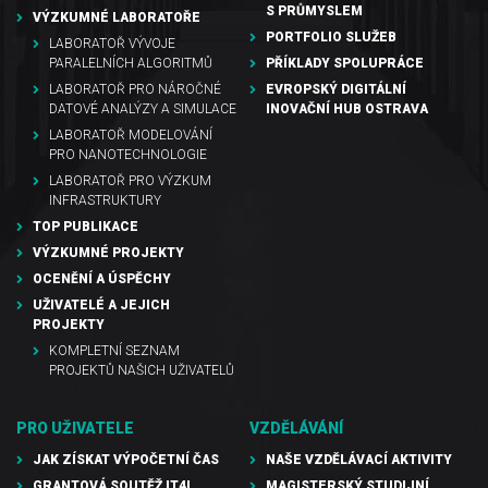
S PRŮMYSLEM
VÝZKUMNÉ LABORATOŘE
PORTFOLIO SLUŽEB
LABORATOŘ VÝVOJE
PARALELNÍCH ALGORITMŮ
PŘÍKLADY SPOLUPRÁCE
LABORATOŘ PRO NÁROČNÉ
EVROPSKÝ DIGITÁLNÍ
DATOVÉ ANALÝZY A SIMULACE
INOVAČNÍ HUB OSTRAVA
LABORATOŘ MODELOVÁNÍ
PRO NANOTECHNOLOGIE
LABORATOŘ PRO VÝZKUM
INFRASTRUKTURY
TOP PUBLIKACE
VÝZKUMNÉ PROJEKTY
OCENĚNÍ A ÚSPĚCHY
UŽIVATELÉ A JEJICH
PROJEKTY
KOMPLETNÍ SEZNAM
PROJEKTŮ NAŠICH UŽIVATELŮ
PRO UŽIVATELE
VZDĚLÁVÁNÍ
JAK ZÍSKAT VÝPOČETNÍ ČAS
NAŠE VZDĚLÁVACÍ AKTIVITY
GRANTOVÁ SOUTĚŽ IT4I
MAGISTERSKÝ STUDIJNÍ