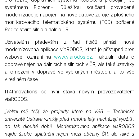
systémem Floreon+. Důležitou součástí provedené
modernizace je napojení na nové datové zdroje z plošného
monitorovacího telematického systému (FCD) pořízené
Ředitelstvím silnic a dálnic ČR.
Uživatelům především z řad řidičů přináší nová
modernizovaná aplikace viaRODOS, která je přístupná přes
webové rozhraní na
www.viarodos.cz
, aktuální data o
dopravě nejen na dálnicích a silnicích v ČR, ale také uzavírky
a omezení v dopravě ve vybraných městech, a to vše
v reálném čase.
IT4Innovations se nyní stává novým provozovatelem
viaRODOS.
„Velmi mě těší, že projekty, které na VŠB – Technické
univerzitě Ostrava vznikly před mnoha lety, nacházejí využití i
po tak dlouhé době. Modernizovaná aplikace viaRODOS
najde široké uplatnění nejen mezi občany ČR, ale také u