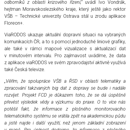
odborníků z oblasti krizového řízení,“
uvádí Ivo Vondrák,
hejtman Moravskoslezského kraje, který ještě jako rektor
VŠB – Technické univerzity Ostrava stál u zrodu aplikace
Floreon+.
ViaRODOS ukazuje aktuální dopravní situaci na vybraných
komunikacích ČR, a to s pomocí jednoduché liniové grafiky,
ale také v rámci mapové vizualizace s aktualizací dat
v minutovém intervalu. Pro zajímavost uvádíme, že data
z aplikace viaRODOS ve svém zpravodajství aktivně využívá
také Česká televize.
„Věřím, že spolupráce VŠB a ŘSD v oblasti telematiky a
zpracování takzvaných big dat z dopravy se bude i nadále
rozvíjet. Projekt FCD je důkazem toho, že se dá úspěšně
převést výsledek vědy a výzkumu do praxe. O to více nás
potěšil fakt, že informace z plošného monitorovacího
telematického systému se vrátila zpět na akademickou půdu
a jistě najde i další využití, než jenom základní zobrazení
v mapě. Pro úplnost dodejme, že informace z plošného