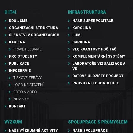
O IT4I
INFRASTRUKTURA
KDO JSME
NAŠE SUPERPOČÍTAČE
ORGANIZAČNÍ STRUKTURA
KAROLINA
ČLENSTVÍ V ORGANIZACÍCH
LUMI
KARIÉRA
BARBORA
PRÁVĚ HLEDÁME
VLQ KVANTOVÝ POČÍTAČ
PRO STUDENTY
KOMPLEMENTÁRNÍ SYSTÉMY
PUBLIKACE
LABORATOŘE VIZUALIZACE A
VR
INFOSERVIS
DATOVÉ ÚLOŽIŠTĚ PROJECT
TISKOVÉ ZPRÁVY
PROVOZNÍ TECHNOLOGIE
LOGO KE STAŽENÍ
FOTO & VIDEO
NOVINKY
KONTAKT
VÝZKUM
SPOLUPRÁCE S PRŮMYSLEM
NAŠE VÝZKUMNÉ AKTIVITY
NAŠE SPOLUPRÁCE