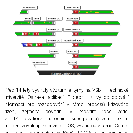
Před 14 lety vyvinuly výzkumné týmy na VŠB – Technické
univerzitě Ostrava aplikaci Floreon+ k vyhodnocování
informací pro rozhodování v rámci procesů krizového
řízení, zejména povodní. V letošním roce vědci
v IT4Innovations národním superpočítačovém centru
modernizovali aplikaci viaRODOS, vyvinutou v rámci Centra
pro rozvoj dopravních systémů RODOS, a propojili ji se