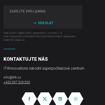
ODESLAT
Vaše osobní údaje budou zpracovány v souladu s ‹a
href="//www.it4i­.cz/kontaktni-formular"›Podmínkami zpracování
osobních údajů‹/a›.
KONTAKTUJTE NÁS
IT4Innovations národní superpočítačové centrum
info@it4i.cz
+420 597 329 500