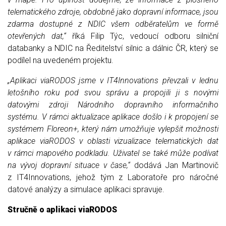
telematického zdroje, obdobně jako dopravní informace, jsou
zdarma dostupné z NDIC všem odběratelům ve formě
otevřených dat,“
říká Filip Týc, vedoucí odboru silniční
databanky a NDIC na Ředitelství silnic a dálnic ČR, který se
podílel na uvedeném projektu.
„Aplikaci viaRODOS jsme v IT4Innovations převzali v lednu
letošního roku pod svou správu a propojili ji s novými
datovými zdroji Národního dopravního informačního
systému. V rámci aktualizace aplikace došlo i k propojení se
systémem Floreon+, který nám umožňuje vylepšit možnosti
aplikace viaRODOS v oblasti vizualizace telematických dat
v rámci mapového podkladu. Uživatel se také může podívat
na vývoj dopravní situace v čase,“
dodává Jan Martinovič
z IT4Innovations, jehož tým z Laboratoře pro náročné
datové analýzy a simulace aplikaci spravuje.
Stručně o aplikaci viaRODOS