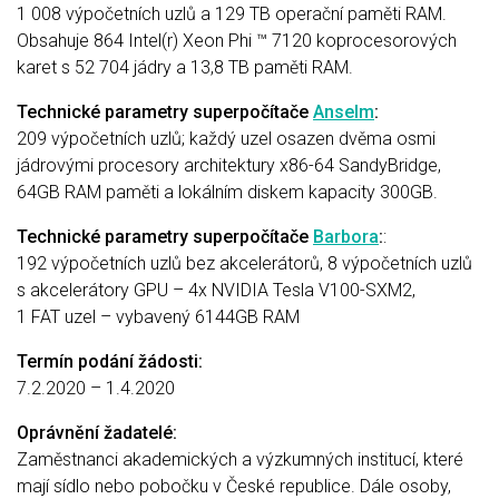
1 008 výpočetních uzlů a 129 TB operační paměti RAM.
Obsahuje 864 Intel(r) Xeon Phi ™ 7120 koprocesorových
karet s 52 704 jádry a 13,8 TB paměti RAM.
Technické parametry superpočítače
Anselm
:
209 výpočetních uzlů; každý uzel osazen dvěma osmi
jádrovými procesory architektury x86-64 SandyBridge,
64GB RAM paměti a lokálním diskem kapacity 300GB.
Technické parametry superpočítače
Barbora
:
:
192 výpočetních uzlů bez akcelerátorů, 8 výpočetních uzlů
s akcelerátory GPU – 4x NVIDIA Tesla V100-SXM2,
1 FAT uzel – vybavený 6144GB RAM
Termín podání žádosti:
7.2.2020 – 1.4.2020
Oprávnění žadatelé:
Zaměstnanci akademických a výzkumných institucí, které
mají sídlo nebo pobočku v České republice. Dále osoby,