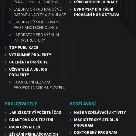
PARALELNÍCH ALGORITMŮ
PŘÍKLADY SPOLUPRÁCE
LABORATOŘ PRO NÁROČNÉ
EVROPSKÝ DIGITÁLNÍ
DATOVÉ ANALÝZY A SIMULACE
INOVAČNÍ HUB OSTRAVA
LABORATOŘ MODELOVÁNÍ
PRO NANOTECHNOLOGIE
LABORATOŘ PRO VÝZKUM
INFRASTRUKTURY
TOP PUBLIKACE
VÝZKUMNÉ PROJEKTY
OCENĚNÍ A ÚSPĚCHY
UŽIVATELÉ A JEJICH
PROJEKTY
KOMPLETNÍ SEZNAM
PROJEKTŮ NAŠICH UŽIVATELŮ
PRO UŽIVATELE
VZDĚLÁVÁNÍ
JAK ZÍSKAT VÝPOČETNÍ ČAS
NAŠE VZDĚLÁVACÍ AKTIVITY
GRANTOVÁ SOUTĚŽ IT4I
MAGISTERSKÝ STUDIJNÍ
PROGRAM
RADA UŽIVATELŮ
DOKTORSKÝ PROGRAM
ZÍSKÁNÍ PŘIHLAŠOVACÍCH