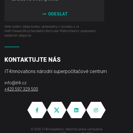
ODESLAT
Vaše osobní údaje budou zpracovány v souladu s ‹a
href="//www.it4i­.cz/kontaktni-formular"›Podmínkami zpracování
osobních údajů‹/a›.
KONTAKTUJTE NÁS
IT4Innovations národní superpočítačové centrum
info@it4i.cz
+420 597 329 500
© 2020 IT4Innovations, Všechna práva vyhrazena