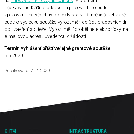
na
https://scs.it4i.cz/publications
. V průměru
očekáváme
0.75
publikace na projekt. Toto bude
aplikováno na všechny projekty starší 15 měsíců.Uchazeč
bude o výsledku soutěže vyrozuměn do 35ti pracovních dní
od uzavření soutěže. Vyrozumění proběhne elektronicky, na
e-mailovou adresu uvedenou v žádosti.
Termín vyhlášení příští veřejné grantové soutěže:
6.6.2020
Publikováno:
7. 2. 2020
O IT4I
INFRASTRUKTURA