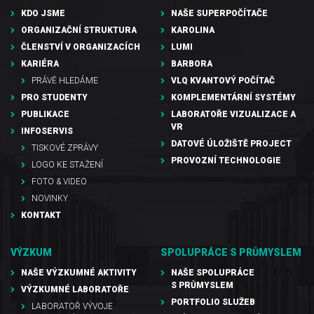
KDO JSME
NAŠE SUPERPOČÍTAČE
ORGANIZAČNÍ STRUKTURA
KAROLINA
ČLENSTVÍ V ORGANIZACÍCH
LUMI
KARIÉRA
BARBORA
PRÁVĚ HLEDÁME
VLQ KVANTOVÝ POČÍTAČ
PRO STUDENTY
KOMPLEMENTÁRNÍ SYSTÉMY
PUBLIKACE
LABORATOŘE VIZUALIZACE A
VR
INFOSERVIS
DATOVÉ ÚLOŽIŠTĚ PROJECT
TISKOVÉ ZPRÁVY
PROVOZNÍ TECHNOLOGIE
LOGO KE STAŽENÍ
FOTO & VIDEO
NOVINKY
KONTAKT
VÝZKUM
SPOLUPRÁCE S PRŮMYSLEM
NAŠE VÝZKUMNÉ AKTIVITY
NAŠE SPOLUPRÁCE
S PRŮMYSLEM
VÝZKUMNÉ LABORATOŘE
PORTFOLIO SLUŽEB
LABORATOŘ VÝVOJE