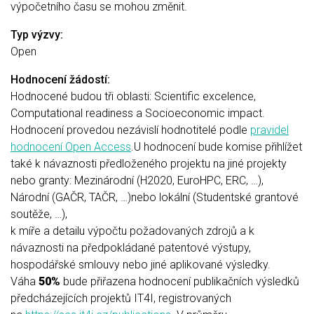
výpočetního času se mohou změnit.
Typ výzvy:
Open
Hodnocení žádostí:
Hodnocené budou tři oblasti: Scientific excelence,
Computational readiness a Socioeconomic impact.
Hodnocení provedou nezávislí hodnotitelé podle
pravidel
hodnocení Open Access
.U hodnocení bude komise přihlížet
také k návaznosti předloženého projektu na jiné projekty
nebo granty: Mezinárodní (H2020, EuroHPC, ERC, …),
Národní (GAČR, TAČR, …)nebo lokální (Studentské grantové
soutěže, …),
k míře a detailu výpočtu požadovaných zdrojů a k
návaznosti na předpokládané patentové výstupy,
hospodářské smlouvy nebo jiné aplikované výsledky.
Váha
50%
bude přiřazena hodnocení publikačních výsledků
předcházejících projektů IT4I, registrovaných