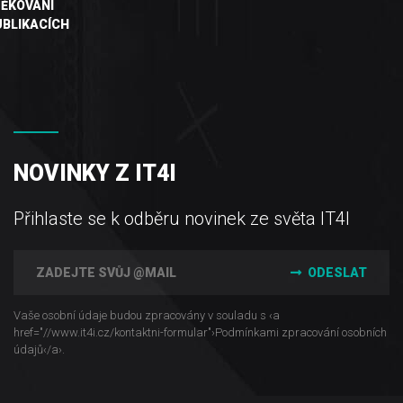
ĚKOVÁNÍ
UBLIKACÍCH
NOVINKY Z IT4I
Přihlaste se k odběru novinek ze světa IT4I
ODESLAT
Vaše osobní údaje budou zpracovány v souladu s ‹a
href="//www.it4i­.cz/kontaktni-formular"›Podmínkami zpracování osobních
údajů‹/a›.