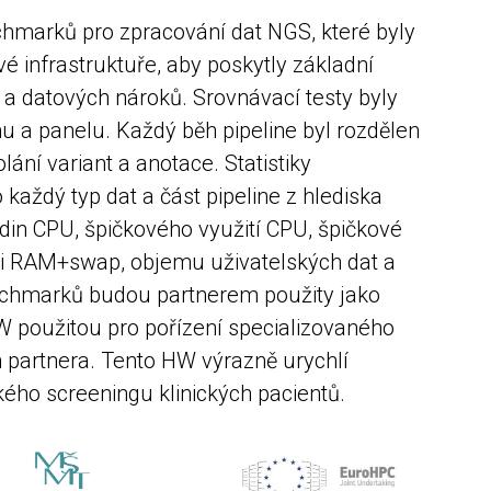
chmarků pro zpracování dat NGS, které byly
 infrastruktuře, aby poskytly základní
 a datových nároků. Srovnávací testy byly
u a panelu. Každý běh pipeline byl rozdělen
lání variant a anotace. Statistiky
každý typ dat a část pipeline z hlediska
din CPU, špičkového využití CPU, špičkové
i RAM+swap, objemu uživatelských dat a
chmarků budou partnerem použity jako
W použitou pro pořízení specializovaného
partnera. Tento HW výrazně urychlí
ého screeningu klinických pacientů.