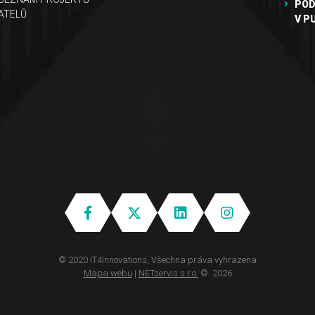
POD
ATELŮ
V P
© 2020 IT4Innovations, Všechna práva vyhrazena
Mapa webu
|
NETservis s.r.o.
© 2026