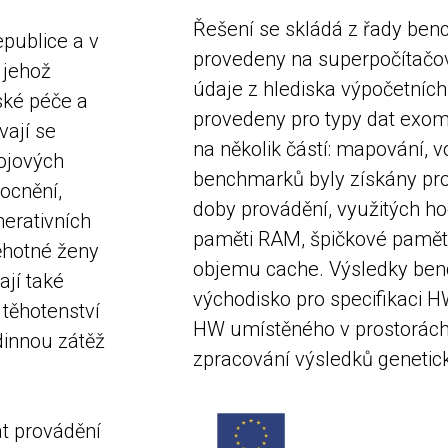
Řešení se skládá z řady ben
epublice a v
provedeny na superpočítačové
 jehož
údaje z hlediska výpočetních
ské péče a
provedeny pro typy dat exom
vají se
na několik částí: mapování, vo
ojových
benchmarků byly získány pro 
ocnění,
doby provádění, využitých ho
erativních
paměti RAM, špičkové pamět
těhotné ženy
objemu cache. Výsledky ben
ají také
východisko pro specifikaci H
těhotenství
HW umístěného v prostorách 
dinnou zátěž
zpracování výsledků genetick
at provádění