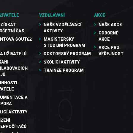
ŽIVATELE
VZDĚLÁVÁNÍ
AKCE
 ZÍSKAT
NAŠE VZDĚLÁVACÍ
NAŠE AKCE
OČETNÍ ČAS
AKTIVITY
ODBORNÉ
NTOVÁ SOUTĚŽ
MAGISTERSKÝ
AKCE
STUDIJNÍ PROGRAM
AKCE PRO
A UŽIVATELŮ
DOKTORSKÝ PROGRAM
VEŘEJNOST
KÁNÍ
ŠKOLICÍ AKTIVITY
HLAŠOVACÍCH
TRAINEE PROGRAM
JŮ
INNOSTI
VATELE
UMENTACE A
DPORA
LICÍ AKTIVITY
ÍŽENÍ
ERPOČÍTAČŮ