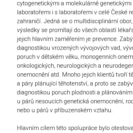
cytogenetickými a molekulárně genetickými
laboratořemi i s laboratořemi v celé České r
zahraničí. Jedná se o multidisciplinární obor,
výsledky se promítají do všech oblastí lékař
jejich hlavním zaměřením je prevence. Zabý
diagnostikou vrozených vývojových vad, výv
poruch v dětském věku, monogenních onem
onkologických, neurologických a neurodegen
onemocnění atd. Mnoho jejich klientů tvoří 
a páry plánující těhotenství, a proto se zabýv
diagnostikou poruch plodnosti a plánováním 
u párů nesoucích genetická onemocnění, ro
nebo u párů v příbuzenském vztahu.
Hlavním cílem této spolupráce bylo otestov