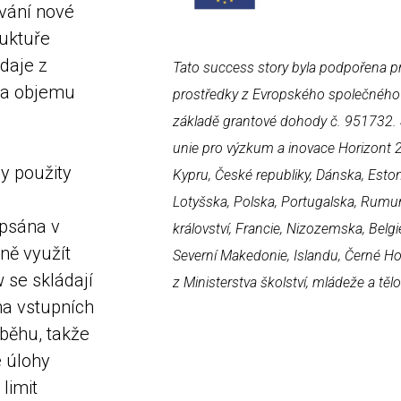
ování nové
ruktuře
údaje z
Tato success story byla podpořena 
i a objemu
prostředky z Evropského společného
základě grantové dohody č. 951732.
unie pro výzkum a inovace Horizont 
ly použity
Kypru, České republiky, Dánska, Estons
Lotyšska, Polska, Portugalska, Rumu
apsána v
království, Francie, Nizozemska, Belg
ně využít
Severní Makedonie, Islandu, Černé Hor
 se skládají
z Ministerstva školství, mládeže a tě
na vstupních
běhu, takže
é úlohy
limit