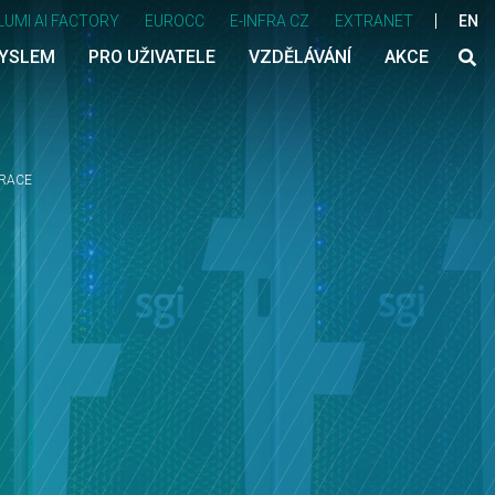
LUMI AI FACTORY
EUROCC
E-INFRA CZ
EXTRANET
EN
MYSLEM
PRO UŽIVATELE
VZDĚLÁVÁNÍ
AKCE
ERACE