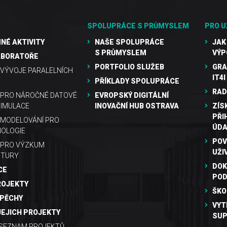
SPOLUPRÁCE S PRŮMYSLEM
PRO U
NÉ AKTIVITY
NAŠE SPOLUPRÁCE
JAK
S PRŮMYSLEM
VÝP
ABORATOŘE
PORTFOLIO SLUŽEB
GRA
VÝVOJE PARALELNÍCH
IT4I
PŘÍKLADY SPOLUPRÁCE
RAD
 PRO NÁROČNÉ DATOVÉ
EVROPSKÝ DIGITÁLNÍ
SIMULACE
INOVAČNÍ HUB OSTRAVA
ZÍS
PŘI
MODELOVÁNÍ PRO
ÚDA
OLOGIE
POV
 PRO VÝZKUM
UŽI
KTURY
DOK
CE
PO
ROJEKTY
ŠKO
SPĚCHY
VYT
JEJICH PROJEKTY
SUP
 SEZNAM PROJEKTŮ