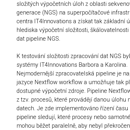
složitých výpočetních úloh z oblasti sekven
generace (NGS) na superpočítačové infrast
centra IT4Innovations a získat tak základní 
hlediska výpočetní složitosti, škálovatelnost
dat pipeline NGS.
K testování složitosti zpracování dat NGS by
systémy IT4Innovations Barbora a Karolina.
Nejmodernější zpracovatelská pipeline je n
jazyce Nextflow workflow a umožňuje tak pl
dostupné výpočetní zdroje. Pipeline Nextflow
z tzv. procesů, které provádějí danou úlohu 
datech. Je zde implementováno řízení času 
pipeline sledují, které procesy nebo samotn
mohou běžet paralelně, aby nebyl překročen 