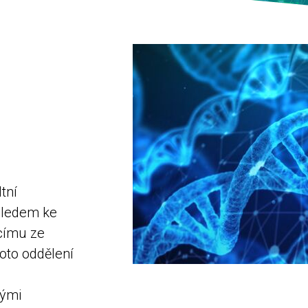
tní
hledem ke
címu ze
oto oddělení
vými