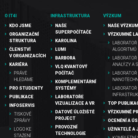
O IT4I
INFRASTRUKTURA
VÝZKUM
KDO JSME
NAŠE
NAŠE VÝZKUM
SUPERPOČÍTAČE
ORGANIZAČNÍ
VÝZKUMNÉ L
STRUKTURA
KAROLINA
LABORATOŘ 
ČLENSTVÍ
LUMI
ALGORITMŮ
V ORGANIZACÍCH
BARBORA
LABORATOŘ
KARIÉRA
ANALÝZY A 
VLQ KVANTOVÝ
PRÁVĚ
POČÍTAČ
LABORATOŘ 
HLEDÁME
NANOTECHN
KOMPLEMENTÁRNÍ
PRO STUDENTY
SYSTÉMY
LABORATOŘ
INFRASTRU
PUBLIKACE
LABORATOŘE
VIZUALIZACE A VR
TOP PUBLIKA
INFOSERVIS
DATOVÉ ÚLOŽIŠTĚ
VÝZKUMNÉ P
TISKOVÉ
PROJECT
ZPRÁVY
OCENĚNÍ A Ú
PROVOZNÍ
LOGO KE
UŽIVATELÉ A 
TECHNOLOGIE
STAŽENÍ
KOMPLETNÍ