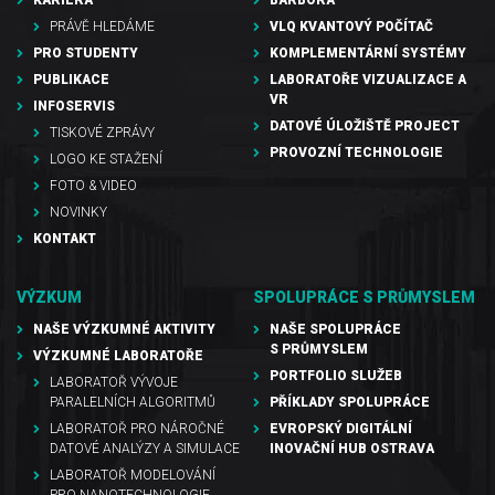
KARIÉRA
BARBORA
PRÁVĚ HLEDÁME
VLQ KVANTOVÝ POČÍTAČ
PRO STUDENTY
KOMPLEMENTÁRNÍ SYSTÉMY
PUBLIKACE
LABORATOŘE VIZUALIZACE A
VR
INFOSERVIS
DATOVÉ ÚLOŽIŠTĚ PROJECT
TISKOVÉ ZPRÁVY
PROVOZNÍ TECHNOLOGIE
LOGO KE STAŽENÍ
FOTO & VIDEO
NOVINKY
KONTAKT
VÝZKUM
SPOLUPRÁCE S PRŮMYSLEM
NAŠE VÝZKUMNÉ AKTIVITY
NAŠE SPOLUPRÁCE
S PRŮMYSLEM
VÝZKUMNÉ LABORATOŘE
PORTFOLIO SLUŽEB
LABORATOŘ VÝVOJE
PARALELNÍCH ALGORITMŮ
PŘÍKLADY SPOLUPRÁCE
LABORATOŘ PRO NÁROČNÉ
EVROPSKÝ DIGITÁLNÍ
DATOVÉ ANALÝZY A SIMULACE
INOVAČNÍ HUB OSTRAVA
LABORATOŘ MODELOVÁNÍ