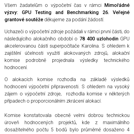
Všem žadatelům o výpočetní čas v rámci
Mimořádné
výzvy: GPU Testing and Benchmarking 26. Veřejné
grantové soutěže
děkujeme za podání žádostí.
Uchazeči o výpočetní zdroje požádali v rámci první části, do
následujícího alokačního období o
78 400 uzlohodin
GPU
akcelerovanou částí superpočítače Karolina.
S ohledem k
zajištění účelnosti využití alokovaných zdrojů, alokační
komise podrobně projednala výsledky technického
hodnocení.
O alokacích komise rozhodla na základě výsledků
hodnocení výpočetní připravenosti. S ohledem na vysoký
zájem o výpočetní zdroje, rozhodla komise v některých
případech o proporcionálním zkrácení alokací.
Komise konstatovala obecně velmi dobrou technickou
úroveň hodnocených projektů, kde z maximálního
dosažitelného počtu 5 bodů bylo průměrně dosaženo 4