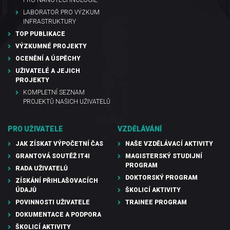
PRO NANOTECHNOLOGIE
LABORATOŘ PRO VÝZKUM
INFRASTRUKTURY
TOP PUBLIKACE
VÝZKUMNÉ PROJEKTY
OCENĚNÍ A ÚSPĚCHY
UŽIVATELÉ A JEJICH
PROJEKTY
KOMPLETNÍ SEZNAM
PROJEKTŮ NAŠICH UŽIVATELŮ
PRO UŽIVATELE
VZDĚLÁVÁNÍ
JAK ZÍSKAT VÝPOČETNÍ ČAS
NAŠE VZDĚLÁVACÍ AKTIVITY
GRANTOVÁ SOUTĚŽ IT4I
MAGISTERSKÝ STUDIJNÍ
PROGRAM
RADA UŽIVATELŮ
DOKTORSKÝ PROGRAM
ZÍSKÁNÍ PŘIHLAŠOVACÍCH
ÚDAJŮ
ŠKOLICÍ AKTIVITY
POVINNOSTI UŽIVATELE
TRAINEE PROGRAM
DOKUMENTACE A PODPORA
ŠKOLICÍ AKTIVITY