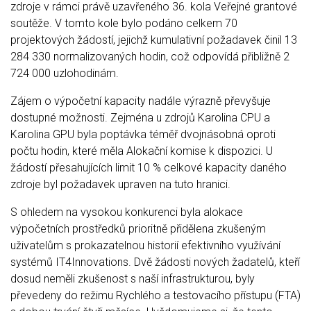
zdroje v rámci právě uzavřeného 36. kola Veřejné grantové
soutěže. V tomto kole bylo podáno celkem 70
projektových žádostí, jejichž kumulativní požadavek činil 13
284 330 normalizovaných hodin, což odpovídá přibližně 2
724 000 uzlohodinám.
Zájem o výpočetní kapacity nadále výrazně převyšuje
dostupné možnosti. Zejména u zdrojů Karolina CPU a
Karolina GPU byla poptávka téměř dvojnásobná oproti
počtu hodin, které měla Alokační komise k dispozici. U
žádostí přesahujících limit 10 % celkové kapacity daného
zdroje byl požadavek upraven na tuto hranici.
S ohledem na vysokou konkurenci byla alokace
výpočetních prostředků prioritně přidělena zkušeným
uživatelům s prokazatelnou historií efektivního využívání
systémů IT4Innovations. Dvě žádosti nových žadatelů, kteří
dosud neměli zkušenost s naší infrastrukturou, byly
převedeny do režimu Rychlého a testovacího přístupu (FTA)