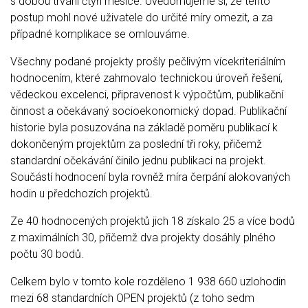
s dobou trvání čtyři měsíce. Uvědomujeme si, že tento
postup mohl nové uživatele do určité míry omezit, a za
případné komplikace se omlouváme.
Všechny podané projekty prošly pečlivým vícekriteriálním
hodnocením, které zahrnovalo technickou úroveň řešení,
vědeckou excelenci, připravenost k výpočtům, publikační
činnost a očekávaný socioekonomický dopad. Publikační
historie byla posuzována na základě poměru publikací k
dokončeným projektům za poslední tři roky, přičemž
standardní očekávání činilo jednu publikaci na projekt.
Součástí hodnocení byla rovněž míra čerpání alokovaných
hodin u předchozích projektů.
Ze 40 hodnocených projektů jich 18 získalo 25 a více bodů
z maximálních 30, přičemž dva projekty dosáhly plného
počtu 30 bodů.
Celkem bylo v tomto kole rozděleno 1 938 660 uzlohodin
mezi 68 standardních OPEN projektů (z toho sedm