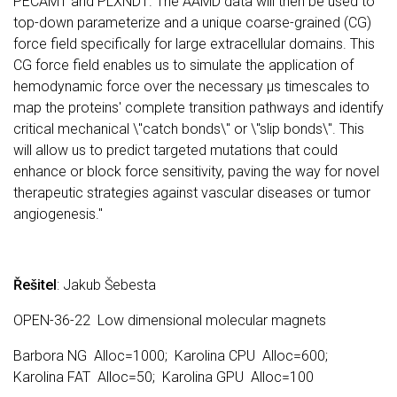
PECAM1 and PLXND1. The AAMD data will then be used to
top-down parameterize and a unique coarse-grained (CG)
force field specifically for large extracellular domains. This
CG force field enables us to simulate the application of
hemodynamic force over the necessary μs timescales to
map the proteins' complete transition pathways and identify
critical mechanical \"catch bonds\" or \"slip bonds\". This
will allow us to predict targeted mutations that could
enhance or block force sensitivity, paving the way for novel
therapeutic strategies against vascular diseases or tumor
angiogenesis."
Řešitel
: Jakub Šebesta
OPEN-36-22 Low dimensional molecular magnets
Barbora NG Alloc=1000; Karolina CPU Alloc=600;
Karolina FAT Alloc=50; Karolina GPU Alloc=100