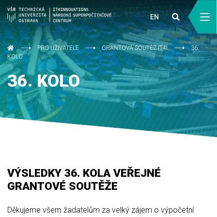
EN
PRO UŽIVATELE
GRANTOVÁ SOUTĚŽ IT4I
36.
KOLO
36. KOLO
VÝSLEDKY 36. KOLA VEŘEJNÉ
GRANTOVÉ SOUTĚŽE
Děkujeme všem žadatelům za velký zájem o výpočetní