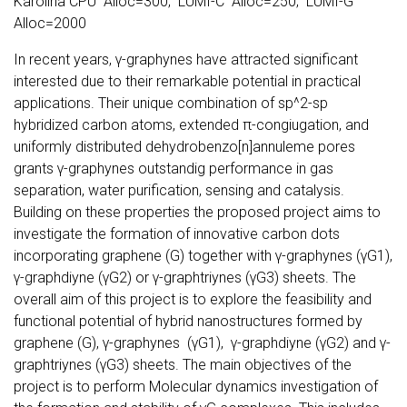
Karolina CPU Alloc=300; LUMI-C Alloc=250; LUMI-G
Alloc=2000
In recent years, γ-graphynes have attracted significant
interested due to their remarkable potential in practical
applications. Their unique combination of sp^2-sp
hybridized carbon atoms, extended π-congiugation, and
uniformly distributed dehydrobenzo[n]annuleme pores
grants γ-graphynes outstandig performance in gas
separation, water purification, sensing and catalysis.
Building on these properties the proposed project aims to
investigate the formation of innovative carbon dots
incorporating graphene (G) together with γ-graphynes (γG1),
γ-graphdiyne (γG2) or γ-graphtriynes (γG3) sheets. The
overall aim of this project is to explore the feasibility and
functional potential of hybrid nanostructures formed by
graphene (G), γ-graphynes (γG1), γ-graphdiyne (γG2) and γ-
graphtriynes (γG3) sheets. The main objectives of the
project is to perform Molecular dynamics investigation of