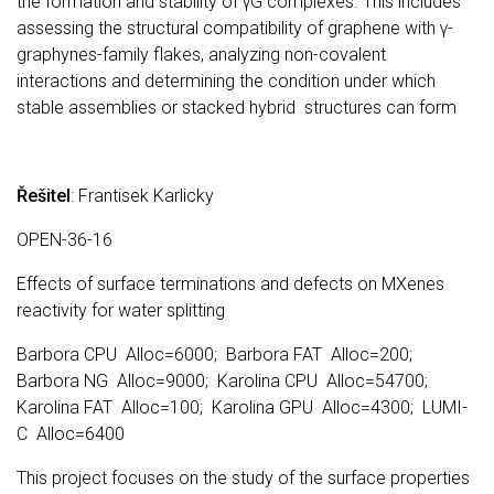
the formation and stability of γG complexes. This includes
assessing the structural compatibility of graphene with γ-
graphynes-family flakes, analyzing non-covalent
interactions and determining the condition under which
stable assemblies or stacked hybrid structures can form
Řešitel
: Frantisek Karlicky
OPEN-36-16
Effects of surface terminations and defects on MXenes
reactivity for water splitting
Barbora CPU Alloc=6000; Barbora FAT Alloc=200;
Barbora NG Alloc=9000; Karolina CPU Alloc=54700;
Karolina FAT Alloc=100; Karolina GPU Alloc=4300; LUMI-
C Alloc=6400
This project focuses on the study of the surface properties