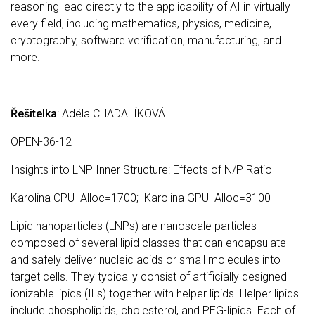
reasoning lead directly to the applicability of AI in virtually
every field, including mathematics, physics, medicine,
cryptography, software verification, manufacturing, and
more.
Řešitelka
: Adéla CHADALÍKOVÁ
OPEN-36-12
Insights into LNP Inner Structure: Effects of N/P Ratio
Karolina CPU Alloc=1700; Karolina GPU Alloc=3100
Lipid nanoparticles (LNPs) are nanoscale particles
composed of several lipid classes that can encapsulate
and safely deliver nucleic acids or small molecules into
target cells. They typically consist of artificially designed
ionizable lipids (ILs) together with helper lipids. Helper lipids
include phospholipids, cholesterol, and PEG-lipids. Each of