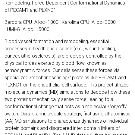
Remodeling: Force-Dependent Conformational Dynamics
of PECAM1 and PLXND1
Barbora CPU Alloc=1000; Karolina CPU Alloc=3000;
LUMI-G Alloc=15000
Blood vessel formation and remodeling, essential
processes in health and disease (e.g., wound healing,
cancer, atherosclerosis), are precisely controlled by the
physical forces exerted by blood flow, known as
hemodynamic forces. Our cells sense these forces via
specialized \mechanosensing\" proteins like PECAM1 and
PLXND1 on the endothelial cell surface. This project utilizes
molecular dynamics (MD) simulations to decode how these
two proteins mechanically sense force, leading to a
conformational change that acts as a molecular \"on/off\"
switch. Ours is a multi-scale strategy, first using all-atomistic
(AA) MD simulations to characterize dynamics of individual
protein domains and disordered inter-domain linkers of