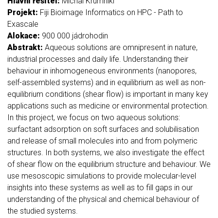
Hlavní řešitel:
Michal Krumnikl
Projekt:
Fiji Bioimage Informatics on HPC - Path to
Exascale
Alokace:
900 000 jádrohodin
Abstrakt:
Aqueous solutions are omnipresent in nature,
industrial processes and daily life. Understanding their
behaviour in inhomogeneous environments (nanopores,
self-assembled systems) and in equilibrium as well as non-
equilibrium conditions (shear flow) is important in many key
applications such as medicine or environmental protection.
In this project, we focus on two aqueous solutions:
surfactant adsorption on soft surfaces and solubilisation
and release of small molecules into and from polymeric
structures. In both systems, we also investigate the effect
of shear flow on the equilibrium structure and behaviour. We
use mesoscopic simulations to provide molecular-level
insights into these systems as well as to fill gaps in our
understanding of the physical and chemical behaviour of
the studied systems.