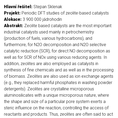
Hlavní řešitel:
Stepan Sklenak
Projekt:
Periodic DFT studies of zeolite-based catalysts
Alokace:
3 900 000 jádrohodin
Abstrakt:
Zeolite based catalysts are the most important
industrial catalysts used mainly in petrochemistry
(production of fuels, various hydrocarbons), and
furthermore, for N2O decomposition and N2O selective
catalytic reduction (SCR), for direct NO decomposition as
well as for SCR of NOx using various reducing agents. In
addition, zeolites are also employed as catalysts in
synthesis of fine chemicals and as well as in the processing
of biomass. Zeolites are also used as ion exchange agents
(e.g., they replaced harmful phosphates in washing powder
detergents). Zeolites are crystalline microporous
aluminosilicates with a unique microporous nature, where
the shape and size of a particular pore system exerts a
steric influence on the reaction, controlling the access of
reactants and products. Thus, zeolites are often said to act