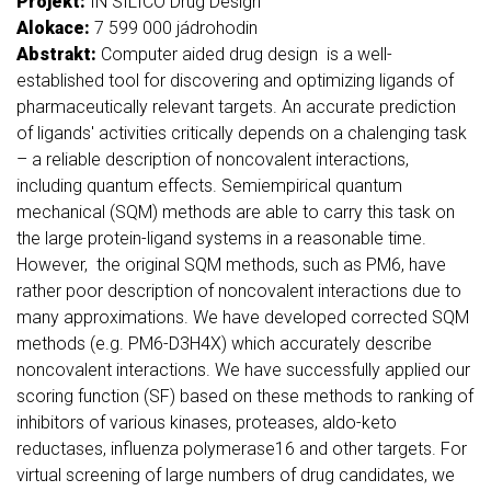
Projekt:
IN SILICO Drug Design
Alokace:
7 599 000 jádrohodin
Abstrakt:
Computer aided drug design is a well-
established tool for discovering and optimizing ligands of
pharmaceutically relevant targets. An accurate prediction
of ligands' activities critically depends on a chalenging task
– a reliable description of noncovalent interactions,
including quantum effects. Semiempirical quantum
mechanical (SQM) methods are able to carry this task on
the large protein-ligand systems in a reasonable time.
However, the original SQM methods, such as PM6, have
rather poor description of noncovalent interactions due to
many approximations. We have developed corrected SQM
methods (e.g. PM6-D3H4X) which accurately describe
noncovalent interactions. We have successfully applied our
scoring function (SF) based on these methods to ranking of
inhibitors of various kinases, proteases, aldo-keto
reductases, influenza polymerase16 and other targets. For
virtual screening of large numbers of drug candidates, we