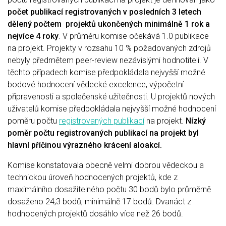
počet publikací registrovaných v posledních 3 letech
dělený počtem projektů ukončených minimálně 1 rok a
nejvíce 4 roky
. V průměru komise očekává 1.0 publikace
na projekt. Projekty v rozsahu 10 % požadovaných zdrojů
nebyly předmětem peer-review nezávislými hodnotiteli. V
těchto případech komise předpokládala nejvyšší možné
bodové hodnocení vědecké excelence, výpočetní
připravenosti a společenské užitečnosti. U projektů nových
uživatelů komise předpokládala nejvyšší možné hodnocení
poměru počtu
registrovaných publikací
na projekt.
Nízký
poměr počtu registrovaných publikací na projekt byl
hlavní příčinou výrazného krácení aloakcí.
Komise konstatovala obecně velmi dobrou vědeckou a
technickou úroveň hodnocených projektů, kde z
maximálního dosažitelného počtu 30 bodů bylo průměrně
dosaženo 24,3 bodů, minimálně 17 bodů. Dvanáct z
hodnocených projektů dosáhlo více než 26 bodů.