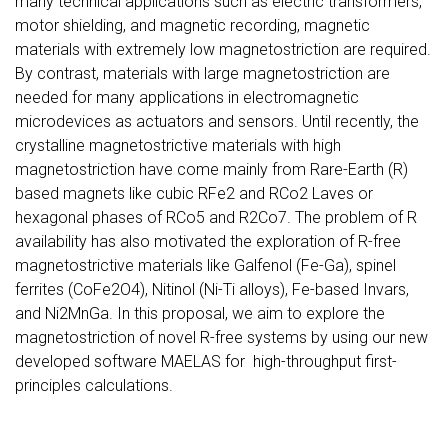
many technical applications such as electric transformers,
motor shielding, and magnetic recording, magnetic
materials with extremely low magnetostriction are required.
By contrast, materials with large magnetostriction are
needed for many applications in electromagnetic
microdevices as actuators and sensors. Until recently, the
crystalline magnetostrictive materials with high
magnetostriction have come mainly from Rare-Earth (R)
based magnets like cubic RFe2 and RCo2 Laves or
hexagonal phases of RCo5 and R2Co7. The problem of R
availability has also motivated the exploration of R-free
magnetostrictive materials like Galfenol (Fe-Ga), spinel
ferrites (CoFe2O4), Nitinol (Ni-Ti alloys), Fe-based Invars,
and Ni2MnGa. In this proposal, we aim to explore the
magnetostriction of novel R-free systems by using our new
developed software MAELAS for high-throughput first-
principles calculations.