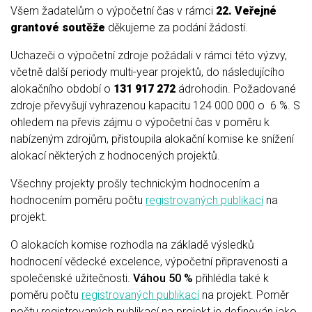
Všem žadatelům o výpočetní čas v rámci
22. Veřejné
grantové soutěže
děkujeme za podání žádostí.
Uchazeči o výpočetní zdroje požádali v rámci této výzvy,
včetně další periody multi-year projektů, do následujícího
alokačního období o
131 917 272
ádrohodin. Požadované
zdroje převyšují vyhrazenou kapacitu 124 000 000 o 6 %. S
ohledem na převis zájmu o výpočetní čas v poměru k
nabízeným zdrojům, přistoupila alokační komise ke snížení
alokací některých z hodnocených projektů.
Všechny projekty prošly technickým hodnocením a
hodnocením poměru počtu
registrovaných publikací
na
projekt.
O alokacích komise rozhodla na základě výsledků
hodnocení vědecké excelence, výpočetní připravenosti a
společenské užitečnosti.
Váhou 50 %
přihlédla také k
poměru počtu
registrovaných publikací
na projekt. Poměr
počtu registrovaných publikací na projekt je definován jako