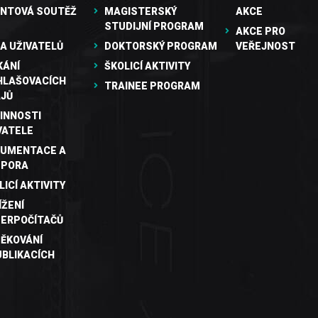
NTOVÁ SOUTĚŽ
MAGISTERSKÝ
AKCE
STUDIJNÍ PROGRAM
AKCE PRO
A UŽIVATELŮ
DOKTORSKÝ PROGRAM
VEŘEJNOST
KÁNÍ
ŠKOLICÍ AKTIVITY
HLAŠOVACÍCH
TRAINEE PROGRAM
JŮ
INNOSTI
VATELE
UMENTACE A
DPORA
LICÍ AKTIVITY
ÍŽENÍ
ERPOČÍTAČŮ
ĚKOVÁNÍ
UBLIKACÍCH