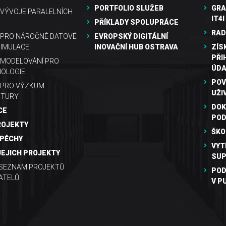
PORTFOLIO SLUŽEB
GRA
VÝVOJE PARALELNÍCH
IT4I
PŘÍKLADY SPOLUPRÁCE
RAD
 PRO NÁROČNÉ DATOVÉ
EVROPSKÝ DIGITÁLNÍ
SIMULACE
INOVAČNÍ HUB OSTRAVA
ZÍS
PŘI
MODELOVÁNÍ PRO
ÚDA
OLOGIE
POV
 PRO VÝZKUM
UŽI
KTURY
DOK
CE
PO
ROJEKTY
ŠKO
SPĚCHY
VYT
JEJICH PROJEKTY
SUP
 SEZNAM PROJEKTŮ
POD
ATELŮ
V P