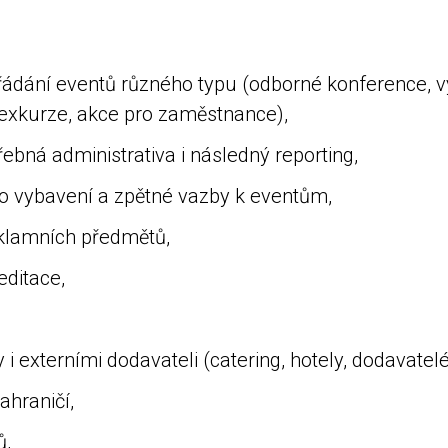
řádání eventů různého typu (odborné konference, 
lení, exkurze, akce pro zaměstnance),
potřebná administrativa i následný reporting,
ho vybavení a zpětné vazby k eventům,
eklamních předmětů,
jich editace,
 i externími dodavateli (catering, hotely, dodava
ze zahraničí,
jektů,