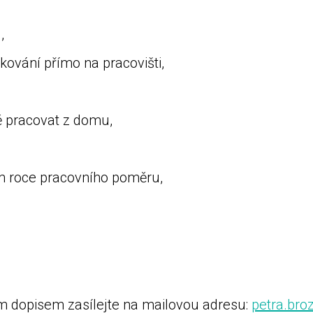
ektivu,
ování přímo na pracovišti,
ně pracovat z domu,
 mateřská školk
 připojištění po prvním r
m dopisem zasílejte na mailovou adresu:
petra.br