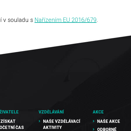
í v souladu s
Nařízením EU 2016/679
.
ŽIVATELE
VZDĚLÁVÁNÍ
AKCE
 ZÍSKAT
NAŠE VZDĚLÁVACÍ
NAŠE AKCE
OČETNÍ ČAS
AKTIVITY
ODBORNÉ