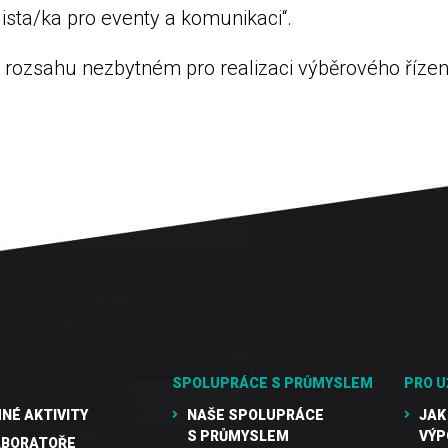
pecialista/ka pro eventy a komunikaci“.
rozsahu nezbytném pro realizaci výběrového řízen
SPOLUPRÁCE S PRŮMYSLEM
PRO U
NÉ AKTIVITY
NAŠE SPOLUPRÁCE
JAK
S PRŮMYSLEM
VÝP
ABORATOŘE