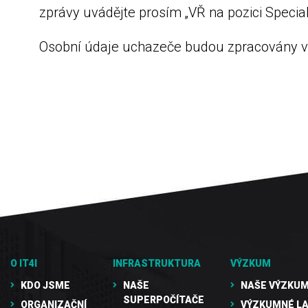
zprávy uvádějte prosím „VŘ na pozici S
Osobní údaje uchazeče budou zpracovány v 
O IT4I
INFRASTRUKTURA
VÝZKUM
KDO JSME
NAŠE
NAŠE VÝZKUM
SUPERPOČÍTAČE
ORGANIZAČNÍ
VÝZKUMNÉ L