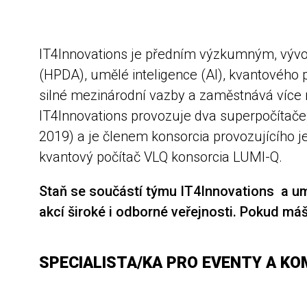
IT4Innovations je předním výzkumným, vývo
(HPDA), umělé inteligence (AI), kvantového 
silné mezinárodní vazby a zaměstnává více 
IT4Innovations provozuje dva superpočítače: 
2019) a je členem konsorcia provozujícího j
kvantový počítač VLQ konsorcia LUMI-Q.
Staň se součástí týmu IT4Innovations a um
akcí široké i odborné veřejnosti. Pokud má
SPECIALISTA/KA PRO EVENTY A KO