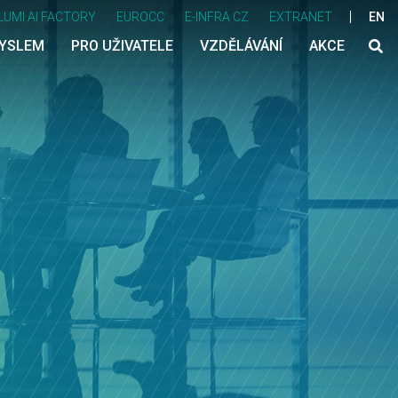
LUMI AI FACTORY
EUROCC
E-INFRA CZ
EXTRANET
EN
MYSLEM
PRO UŽIVATELE
VZDĚLÁVÁNÍ
AKCE