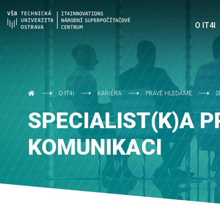
O IT4I
O IT4I
KARIÉRA
PRÁVĚ HLEDÁME
S
SPECIALIST(K)A P
KOMUNIKACI