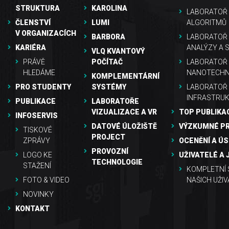
STRUKTURA
KAROLINA
LABORATOŘ 
ČLENSTVÍ
LUMI
ALGORITMŮ
V ORGANIZACÍCH
BARBORA
LABORATOŘ
KARIÉRA
ANALÝZY A 
VLQ KVANTOVÝ
PRÁVĚ
POČÍTAČ
LABORATOŘ 
HLEDÁME
NANOTECHN
KOMPLEMENTÁRNÍ
PRO STUDENTY
SYSTÉMY
LABORATOŘ
INFRASTRU
PUBLIKACE
LABORATOŘE
VIZUALIZACE A VR
TOP PUBLIKA
INFOSERVIS
DATOVÉ ÚLOŽIŠTĚ
VÝZKUMNÉ P
TISKOVÉ
PROJECT
ZPRÁVY
OCENĚNÍ A Ú
PROVOZNÍ
LOGO KE
UŽIVATELÉ A 
TECHNOLOGIE
STAŽENÍ
KOMPLETNÍ
FOTO & VIDEO
NAŠICH UŽIV
NOVINKY
KONTAKT