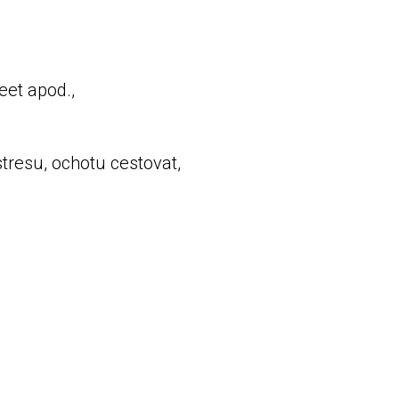
eet apod.,
ůči stresu, ochotu cestovat,