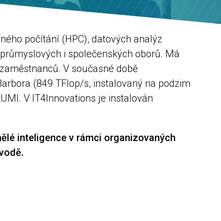
ného počítání (HPC), datových analýz
h, průmyslových i společenských oborů. Má
ch zaměstnanců. V současné době
 Barbora (849 TFlop/s, instalovaný na podzim
UMI. V IT4Innovations je instalován
ělé inteligence v rámci organizovaných
e vodě.