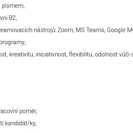
vem i písmem,
 úrovni B2,
streamovacích nástrojů: Zoom, MS Teams, Google M
ými programy,
, kreativitu, iniciativnost, flexibilitu, odolnost v
vní pracovní poměr,
ností kandidát/ky,