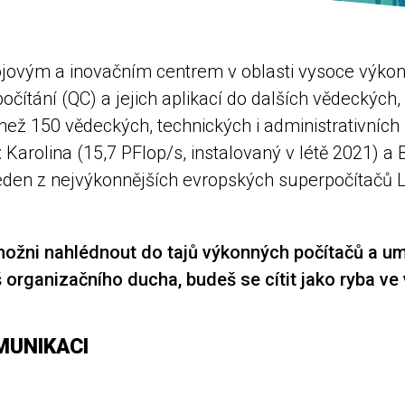
jovým a inovačním centrem v oblasti vysoce výkon
počítání (QC) a jejich aplikací do dalších vědeckýc
než 150 vědeckých, technických i administrativní
Karolina (15,7 PFlop/s, instalovaný v létě 2021) a
eden z nejvýkonnějších evropských superpočítačů L
ožni nahlédnout do tajů výkonných počítačů a um
š organizačního ducha, budeš se cítit jako ryba v
MUNIKACI