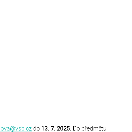
a,
oce pracovního poměru,
ozova@vsb.cz
do
13. 7. 2025
. Do předmětu