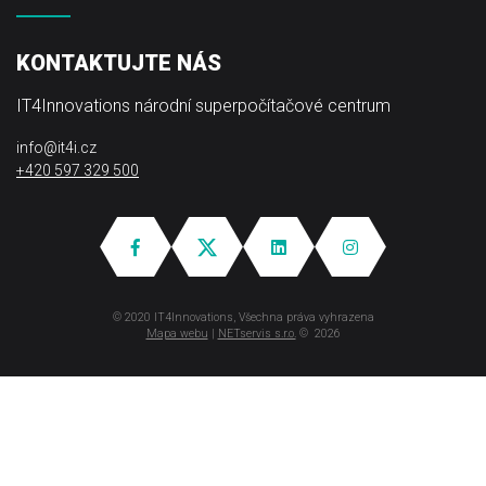
KONTAKTUJTE NÁS
IT4Innovations národní superpočítačové centrum
info@it4i.cz
+420 597 329 500
© 2020 IT4Innovations, Všechna práva vyhrazena
Mapa webu
|
NETservis s.r.o.
© 2026