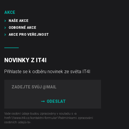
AKCE
NAŠE AKCE
ODBORNÉ AKCE
AKCE PRO VEŘEJNOST
NOVINKY Z IT4I
Přihlaste se k odběru novinek ze světa IT4I
ODESLAT
Vaše osobní údaje budou zpracovány v souladu s ‹a
href="//www.it4i­.cz/kontaktni-formular"›Podmínkami zpracování
osobních údajů‹/a›.