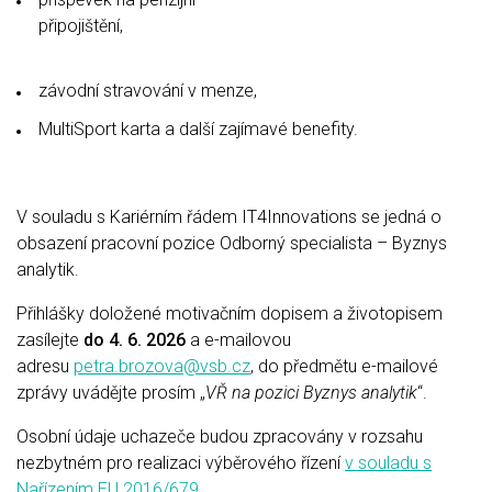
připojišt
závodní stravování v menze,
MultiSport karta a další zajímavé benefity.
V souladu s Kariérním řádem IT4Innovations se jedná o
obsazení pracovní pozice Odborný specialista – Byznys
analytik.
Přihlášky doložené motivačním dopisem a životopisem
zasílejte
do 4. 6. 2026
a e-mailovou
adresu
petra.brozova@vsb.cz
, do předmětu e-mailové
zprávy uvádějte prosím „
VŘ na pozici Byznys analytik
“.
Osobní údaje uchazeče budou zpracovány v rozsahu
nezbytném pro realizaci výběrového řízení
v souladu s
Nařízením EU 2016/679
.