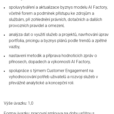
spoluvytváření a aktualizace byznys modelu AI Factory,
včetně forem a podmínek přístupu ke zdrojům a
službám, při zohlednění právních, dotačních a dalších
provozních pravidel a omezení,
analýza dat o využití služeb a projektů, navrhování úprav
portfolia, pricingu a byznys plánů podle trendů a zpětné
vazby,
nastavení metodik a příprava hodnoticích zpráv o
přínosech, dopadech a výkonnosti AI Factory,
spolupráce s týmem Customer Engagement na
vyhodnocování potřeb uživatelů a rozvoji služeb v
převážně analytické a koncepční roli.
Výše úvazku: 1,0
Forma úvazku: pracovní smlouva na dobu určitou s