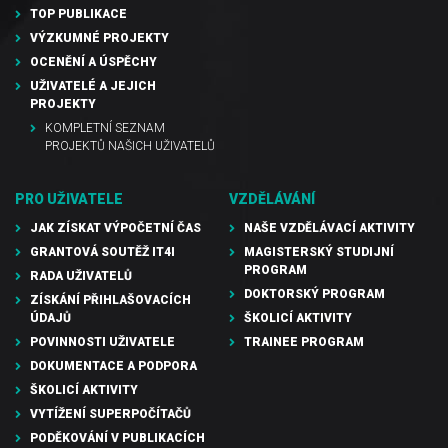
TOP PUBLIKACE
VÝZKUMNÉ PROJEKTY
OCENĚNÍ A ÚSPĚCHY
UŽIVATELÉ A JEJICH
PROJEKTY
KOMPLETNÍ SEZNAM
PROJEKTŮ NAŠICH UŽIVATELŮ
PRO UŽIVATELE
VZDĚLÁVÁNÍ
JAK ZÍSKAT VÝPOČETNÍ ČAS
NAŠE VZDĚLÁVACÍ AKTIVITY
GRANTOVÁ SOUTĚŽ IT4I
MAGISTERSKÝ STUDIJNÍ
PROGRAM
RADA UŽIVATELŮ
DOKTORSKÝ PROGRAM
ZÍSKÁNÍ PŘIHLAŠOVACÍCH
ÚDAJŮ
ŠKOLICÍ AKTIVITY
POVINNOSTI UŽIVATELE
TRAINEE PROGRAM
DOKUMENTACE A PODPORA
ŠKOLICÍ AKTIVITY
VYTÍŽENÍ SUPERPOČÍTAČŮ
PODĚKOVÁNÍ V PUBLIKACÍCH