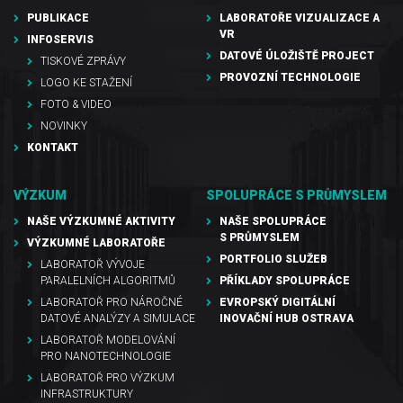
PUBLIKACE
LABORATOŘE VIZUALIZACE A
VR
INFOSERVIS
DATOVÉ ÚLOŽIŠTĚ PROJECT
TISKOVÉ ZPRÁVY
PROVOZNÍ TECHNOLOGIE
LOGO KE STAŽENÍ
FOTO & VIDEO
NOVINKY
KONTAKT
VÝZKUM
SPOLUPRÁCE S PRŮMYSLEM
NAŠE VÝZKUMNÉ AKTIVITY
NAŠE SPOLUPRÁCE
S PRŮMYSLEM
VÝZKUMNÉ LABORATOŘE
PORTFOLIO SLUŽEB
LABORATOŘ VÝVOJE
PARALELNÍCH ALGORITMŮ
PŘÍKLADY SPOLUPRÁCE
LABORATOŘ PRO NÁROČNÉ
EVROPSKÝ DIGITÁLNÍ
DATOVÉ ANALÝZY A SIMULACE
INOVAČNÍ HUB OSTRAVA
LABORATOŘ MODELOVÁNÍ
PRO NANOTECHNOLOGIE
LABORATOŘ PRO VÝZKUM
INFRASTRUKTURY