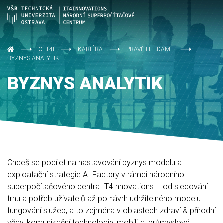
O IT4I
KARIÉRA
PRÁVĚ HLEDÁME
BYZNYS ANALYTIK
BYZNYS ANALYTIK
Chceš se podílet na nastavování byznys modelu a
exploatační strategie AI Factory v rámci národního
superpočítačového centra IT4Innovations – od sledování
trhu a potřeb uživatelů až po návrh udržitelného modelu
fungování služeb, a to zejména v oblastech zdraví & přírodní
vědy, komunikační technologie, mobilita, průmyslové