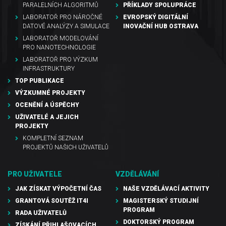
PARALELNÍCH ALGORITMŮ
PŘÍKLADY SPOLUPRÁCE
LABORATOŘ PRO NÁROČNÉ
EVROPSKÝ DIGITÁLNÍ
DATOVÉ ANALÝZY A SIMULACE
INOVAČNÍ HUB OSTRAVA
LABORATOŘ MODELOVÁNÍ
PRO NANOTECHNOLOGIE
LABORATOŘ PRO VÝZKUM
INFRASTRUKTURY
TOP PUBLIKACE
VÝZKUMNÉ PROJEKTY
OCENĚNÍ A ÚSPĚCHY
UŽIVATELÉ A JEJICH
PROJEKTY
KOMPLETNÍ SEZNAM
PROJEKTŮ NAŠICH UŽIVATELŮ
PRO UŽIVATELE
VZDĚLÁVÁNÍ
JAK ZÍSKAT VÝPOČETNÍ ČAS
NAŠE VZDĚLÁVACÍ AKTIVITY
GRANTOVÁ SOUTĚŽ IT4I
MAGISTERSKÝ STUDIJNÍ
PROGRAM
RADA UŽIVATELŮ
DOKTORSKÝ PROGRAM
ZÍSKÁNÍ PŘIHLAŠOVACÍCH