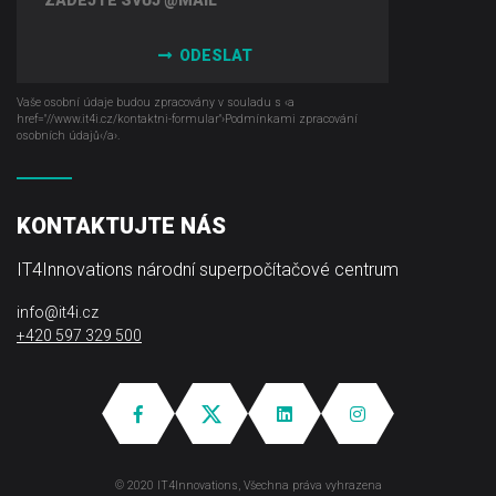
ODESLAT
Vaše osobní údaje budou zpracovány v souladu s ‹a
href="//www.it4i­.cz/kontaktni-formular"›Podmínkami zpracování
osobních údajů‹/a›.
KONTAKTUJTE NÁS
IT4Innovations národní superpočítačové centrum
info@it4i.cz
+420 597 329 500
© 2020 IT4Innovations, Všechna práva vyhrazena