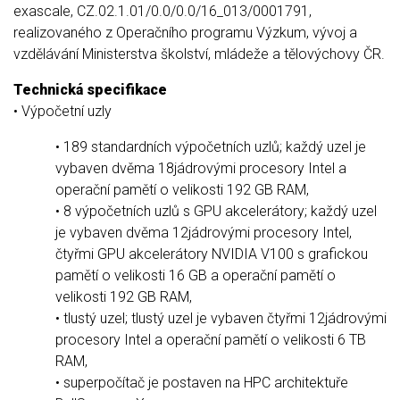
exascale, CZ.02.1.01/0.0/0.0/16_013/0001791,
realizovaného z Operačního programu Výzkum, vývoj a
vzdělávání Ministerstva školství, mládeže a tělovýchovy ČR.
Technická specifikace
• Výpočetní uzly
• 189 standardních výpočetních uzlů; každý uzel je
vybaven dvěma 18jádrovými procesory Intel a
operační pamětí o velikosti 192 GB RAM,
• 8 výpočetních uzlů s GPU akcelerátory; každý uzel
je vybaven dvěma 12jádrovými procesory Intel,
čtyřmi GPU akcelerátory NVIDIA V100 s grafickou
pamětí o velikosti 16 GB a operační pamětí o
velikosti 192 GB RAM,
• tlustý uzel; tlustý uzel je vybaven čtyřmi 12jádrovými
procesory Intel a operační pamětí o velikosti 6 TB
RAM,
• superpočítač je postaven na HPC architektuře