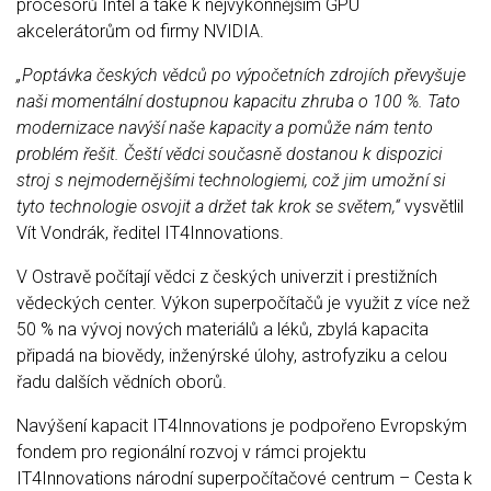
procesorů Intel a také k nejvýkonnějším GPU
akcelerátorům od firmy NVIDIA.
„Poptávka českých vědců po výpočetních zdrojích převyšuje
naši momentální dostupnou kapacitu zhruba o 100 %. Tato
modernizace navýší naše kapacity a pomůže nám tento
problém řešit. Čeští vědci současně dostanou k dispozici
stroj s nejmodernějšími technologiemi, což jim umožní si
tyto technologie osvojit a držet tak krok se světem,“
vysvětlil
Vít Vondrák, ředitel IT4Innovations.
V Ostravě počítají vědci z českých univerzit i prestižních
vědeckých center. Výkon superpočítačů je využit z více než
50 % na vývoj nových materiálů a léků, zbylá kapacita
připadá na biovědy, inženýrské úlohy, astrofyziku a celou
řadu dalších vědních oborů.
Navýšení kapacit IT4Innovations je podpořeno Evropským
fondem pro regionální rozvoj v rámci projektu
IT4Innovations národní superpočítačové centrum – Cesta k