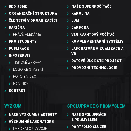
KDO JSME
NAŠE SUPERPOČÍTAČE
ORGANIZAČNÍ STRUKTURA
KAROLINA
ČLENSTVÍ V ORGANIZACÍCH
LUMI
KARIÉRA
BARBORA
PRÁVĚ HLEDÁME
VLQ KVANTOVÝ POČÍTAČ
PRO STUDENTY
KOMPLEMENTÁRNÍ SYSTÉMY
PUBLIKACE
LABORATOŘE VIZUALIZACE A
VR
INFOSERVIS
DATOVÉ ÚLOŽIŠTĚ PROJECT
TISKOVÉ ZPRÁVY
PROVOZNÍ TECHNOLOGIE
LOGO KE STAŽENÍ
FOTO & VIDEO
NOVINKY
KONTAKT
VÝZKUM
SPOLUPRÁCE S PRŮMYSLEM
NAŠE VÝZKUMNÉ AKTIVITY
NAŠE SPOLUPRÁCE
S PRŮMYSLEM
VÝZKUMNÉ LABORATOŘE
PORTFOLIO SLUŽEB
LABORATOŘ VÝVOJE