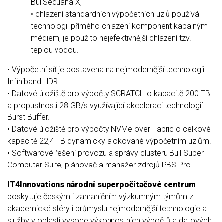
BullSequana X,
• chlazení standardních výpočetních uzlů používá
technologii přímého chlazení komponent kapalným
médiem, je použito nejefektivnější chlazení tzv.
teplou vodou.
• Výpočetní síť je postavena na nejmodernější technologii
Infiniband HDR.
• Datové úložiště pro výpočty SCRATCH o kapacitě 200 TB
a propustnosti 28 GB/s využívající akceleraci technologií
Burst Buffer.
• Datové úložiště pro výpočty NVMe over Fabric o celkové
kapacitě 22,4 TB dynamicky alokované výpočetním uzlům.
• Softwarové řešení provozu a správy clusteru Bull Super
Computer Suite, plánovač a manažer zdrojů PBS Pro.
IT4Innovations národní superpočítačové centrum
poskytuje českým i zahraničním výzkumným týmům z
akademické sféry i průmyslu nejmodernější technologie a
služby v oblasti vysoce výkonnostních výpočtů a datových