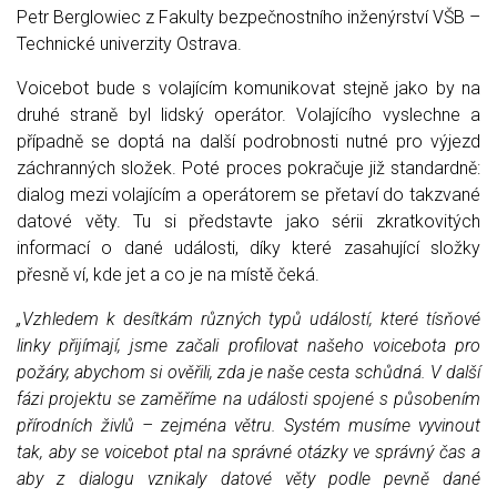
Petr Berglowiec z Fakulty bezpečnostního inženýrství VŠB –
Technické univerzity Ostrava.
Voicebot bude s volajícím komunikovat stejně jako by na
druhé straně byl lidský operátor. Volajícího vyslechne a
případně se doptá na další podrobnosti nutné pro výjezd
záchranných složek. Poté proces pokračuje již standardně:
dialog mezi volajícím a operátorem se přetaví do takzvané
datové věty. Tu si představte jako sérii zkratkovitých
informací o dané události, díky které zasahující složky
přesně ví, kde jet a co je na místě čeká.
„Vzhledem k desítkám různých typů událostí, které tísňové
linky přijímají, jsme začali profilovat našeho voicebota pro
požáry, abychom si ověřili, zda je naše cesta schůdná. V další
fázi projektu se zaměříme na události spojené s působením
přírodních živlů – zejména větru. Systém musíme vyvinout
tak, aby se voicebot ptal na správné otázky ve správný čas a
aby z dialogu vznikaly datové věty podle pevně dané