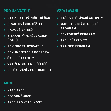
PRO UŽIVATELE
VZDĚLÁVÁNÍ
JAK ZÍSKAT VÝPOČETNÍ ČAS
NAŠE VZDĚLÁVACÍ AKTIVITY
GRANTOVÁ SOUTĚŽ IT4I
MAGISTERSKÝ STUDIJNÍ
PROGRAM
RADA UŽIVATELŮ
DOKTORSKÝ PROGRAM
ZÍSKÁNÍ PŘIHLAŠOVACÍCH
ÚDAJŮ
ŠKOLICÍ AKTIVITY
POVINNOSTI UŽIVATELE
TRAINEE PROGRAM
DOKUMENTACE A PODPORA
ŠKOLICÍ AKTIVITY
VYTÍŽENÍ SUPERPOČÍTAČŮ
PODĚKOVÁNÍ V PUBLIKACÍCH
AKCE
NAŠE AKCE
ODBORNÉ AKCE
AKCE PRO VEŘEJNOST