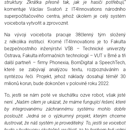
struktury. Zkrátka přesně tak, jak je hasiči potřebují,“
komentuje Václav Svatoň z IT4Innovations národního
superpočítačového centra, jehož úkolem je celý systém
voicebota vytvořit a zprovoznit.
Na vývoji voicebota pracuje 38členný tým složený
z několika institucí. Kromě IT4Innovations je to Fakulta
bezpečnostního inženýrství VŠB – Technické univerzity
Ostrava, Fakulta informačních technologií – VUT v Brně a tři
další partneři – firmy Phonexia, BornDigital a SpeechTech,
které se zabývají analýzou textu, rozpoznáváním a
syntézou řeči. Projekt, jehož náklady dosahují téměř 30
milionů korun, bude dokončen v polovině roku 2022.
To, jestli se nám poté ve sluchátku ozve robot, však jisté
není.
„Našim cílem je ukázat, že máme fungující řešení, které
by integrovanému záchrannému systému mohlo dobře
posloužit. Jedná se o výzkumný projekt, kterým chceme
ilustrovat, že náš systém je proveditelný. To, jestli se voicebot
bude v budoucnu skutečně využívat, za to bychom byli velmi