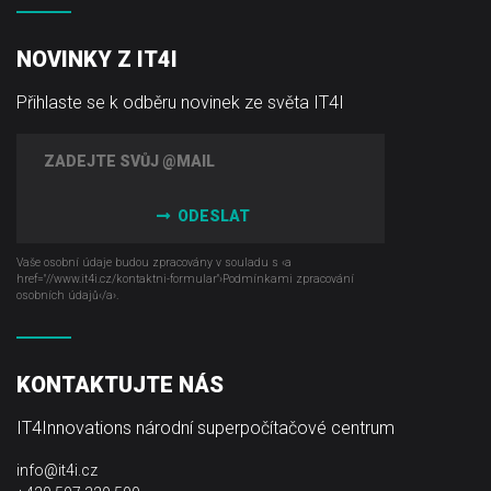
NOVINKY Z IT4I
Přihlaste se k odběru novinek ze světa IT4I
ODESLAT
Vaše osobní údaje budou zpracovány v souladu s ‹a
href="//www.it4i­.cz/kontaktni-formular"›Podmínkami zpracování
osobních údajů‹/a›.
KONTAKTUJTE NÁS
IT4Innovations národní superpočítačové centrum
info@it4i.cz