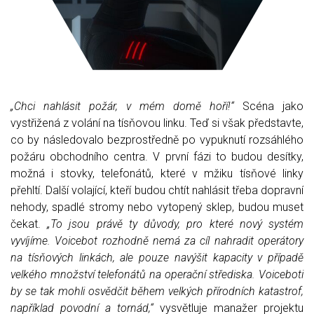
„Chci nahlásit požár, v mém domě hoří!“
Scéna jako
vystřižená z volání na tísňovou linku. Teď si však představte,
co by následovalo bezprostředně po vypuknutí rozsáhlého
požáru obchodního centra. V první fázi to budou desítky,
možná i stovky, telefonátů, které v mžiku tísňové linky
přehltí. Další volající, kteří budou chtít nahlásit třeba dopravní
nehody, spadlé stromy nebo vytopený sklep, budou muset
čekat.
„To jsou právě ty důvody, pro které nový systém
vyvíjíme. Voicebot rozhodně nemá za cíl nahradit operátory
na tísňových linkách, ale pouze navýšit kapacity v případě
velkého množství telefonátů na operační střediska. Voiceboti
by se tak mohli osvědčit během velkých přírodních katastrof,
například povodní a tornád,“
vysvětluje manažer projektu