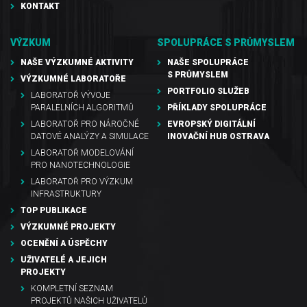
KONTAKT
VÝZKUM
SPOLUPRÁCE S PRŮMYSLEM
NAŠE VÝZKUMNÉ AKTIVITY
NAŠE SPOLUPRÁCE
S PRŮMYSLEM
VÝZKUMNÉ LABORATOŘE
PORTFOLIO SLUŽEB
LABORATOŘ VÝVOJE
PARALELNÍCH ALGORITMŮ
PŘÍKLADY SPOLUPRÁCE
LABORATOŘ PRO NÁROČNÉ
EVROPSKÝ DIGITÁLNÍ
DATOVÉ ANALÝZY A SIMULACE
INOVAČNÍ HUB OSTRAVA
LABORATOŘ MODELOVÁNÍ
PRO NANOTECHNOLOGIE
LABORATOŘ PRO VÝZKUM
INFRASTRUKTURY
TOP PUBLIKACE
VÝZKUMNÉ PROJEKTY
OCENĚNÍ A ÚSPĚCHY
UŽIVATELÉ A JEJICH
PROJEKTY
KOMPLETNÍ SEZNAM
PROJEKTŮ NAŠICH UŽIVATELŮ