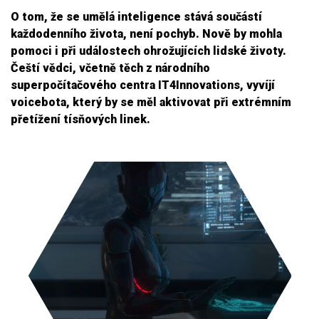
O tom, že se umělá inteligence stává součástí
každodenního života, není pochyb. Nově by mohla
pomoci i při událostech ohrožujících lidské životy.
Čeští vědci, včetně těch z národního
superpočítačového centra IT4Innovations, vyvíjí
voicebota, který by se měl aktivovat při extrémním
přetížení tísňových linek.