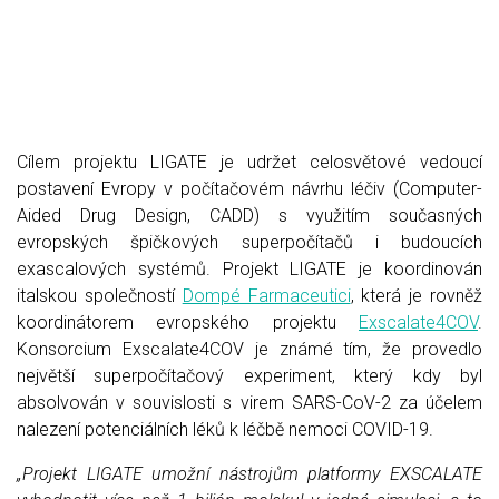
Cílem projektu LIGATE je udržet celosvětové vedoucí
postavení Evropy v počítačovém návrhu léčiv (Computer-
Aided Drug Design, CADD) s využitím současných
evropských špičkových superpočítačů i budoucích
exascalových systémů. Projekt LIGATE je koordinován
italskou společností
Dompé Farmaceutici
, která je rovněž
koordinátorem evropského projektu
Exscalate4COV
.
Konsorcium Exscalate4COV je známé tím, že provedlo
největší superpočítačový experiment, který kdy byl
absolvován v souvislosti s virem SARS-CoV-2 za účelem
nalezení potenciálních léků k léčbě nemoci COVID-19.
„Projekt LIGATE
umožní nástrojům platformy EXSCALATE