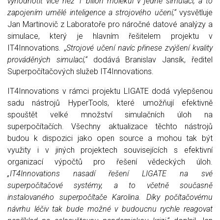
vyhodnotit více než 1 bilión molekul v jedné simulaci, a to
zapojením umělé inteligence a strojového učení,“
vysvětluje
Jan Martinovič z Laboratoře pro náročné datové analýzy a
simulace, který je hlavním řešitelem projektu v
IT4Innovations
.
„
Strojové učení navíc přinese zvýšení kvality
prováděných simulací,“
dodává Branislav Jansík, ředitel
Superpočítačových služeb IT4Innovations.
IT4Innovations v rámci projektu LIGATE dodá vylepšenou
sadu nástrojů HyperTools, které umožňují efektivně
spouštět velké množství simulačních úloh na
superpočítačích. Všechny aktualizace těchto nástrojů
budou k dispozici jako open source a mohou tak být
využity i v jiných projektech souvisejících s efektivní
organizací výpočtů pro řešení vědeckých úloh.
„IT4Innovations nasadí řešení LIGATE na své
superpočítačové systémy, a to včetně současně
instalovaného superpočítače Karolina.
Díky počítačovému
návrhu léčiv tak bude možné v budoucnu rychle reagovat