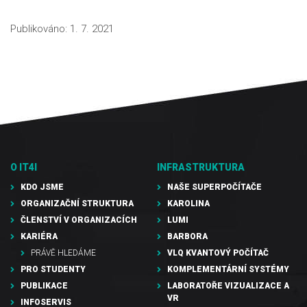
Publikováno:
1. 7. 2021
O IT4I
INFRASTRUKTURA
KDO JSME
NAŠE SUPERPOČÍTAČE
ORGANIZAČNÍ STRUKTURA
KAROLINA
ČLENSTVÍ V ORGANIZACÍCH
LUMI
KARIÉRA
BARBORA
PRÁVĚ HLEDÁME
VLQ KVANTOVÝ POČÍTAČ
PRO STUDENTY
KOMPLEMENTÁRNÍ SYSTÉMY
PUBLIKACE
LABORATOŘE VIZUALIZACE A
VR
INFOSERVIS