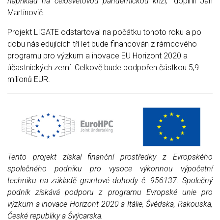
například na celosvětovou pandemickou krizi
,“
doplnil Jan
Martinovič.
Projekt LIGATE odstartoval na počátku tohoto roku a po
dobu následujících tří let bude financován z rámcového
programu pro výzkum a inovace EU Horizont 2020 a
účastnických zemí. Celkově bude podpořen částkou 5,9
milionů EUR.
Tento projekt získal finanční prostředky z Evropského
společného podniku pro vysoce výkonnou výpočetní
techniku na základě grantové dohody č. 956137. Společný
podnik získává podporu z programu Evropské unie pro
výzkum a inovace Horizont 2020 a Itálie, Švédska, Rakouska,
České republiky a Švýcarska.