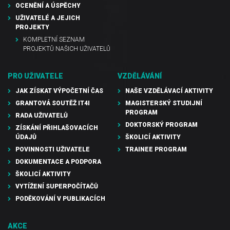
OCENĚNÍ A ÚSPĚCHY
UŽIVATELÉ A JEJICH
PROJEKTY
KOMPLETNÍ SEZNAM
PROJEKTŮ NAŠICH UŽIVATELŮ
PRO UŽIVATELE
VZDĚLÁVÁNÍ
JAK ZÍSKAT VÝPOČETNÍ ČAS
NAŠE VZDĚLÁVACÍ AKTIVITY
GRANTOVÁ SOUTĚŽ IT4I
MAGISTERSKÝ STUDIJNÍ
PROGRAM
RADA UŽIVATELŮ
DOKTORSKÝ PROGRAM
ZÍSKÁNÍ PŘIHLAŠOVACÍCH
ÚDAJŮ
ŠKOLICÍ AKTIVITY
POVINNOSTI UŽIVATELE
TRAINEE PROGRAM
DOKUMENTACE A PODPORA
ŠKOLICÍ AKTIVITY
VYTÍŽENÍ SUPERPOČÍTAČŮ
PODĚKOVÁNÍ V PUBLIKACÍCH
AKCE