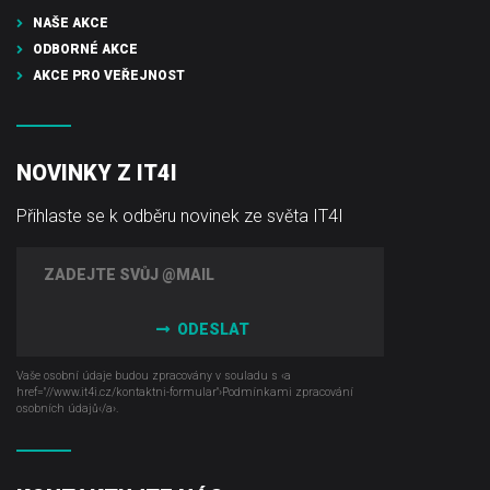
NAŠE AKCE
ODBORNÉ AKCE
AKCE PRO VEŘEJNOST
NOVINKY Z IT4I
Přihlaste se k odběru novinek ze světa IT4I
ODESLAT
Vaše osobní údaje budou zpracovány v souladu s ‹a
href="//www.it4i­.cz/kontaktni-formular"›Podmínkami zpracování
osobních údajů‹/a›.