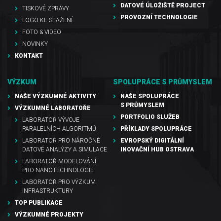
DATOVÉ ÚLOŽIŠTĚ PROJECT
TISKOVÉ ZPRÁVY
PROVOZNÍ TECHNOLOGIE
LOGO KE STAŽENÍ
FOTO & VIDEO
NOVINKY
KONTAKT
VÝZKUM
SPOLUPRÁCE S PRŮMYSLEM
NAŠE VÝZKUMNÉ AKTIVITY
NAŠE SPOLUPRÁCE
S PRŮMYSLEM
VÝZKUMNÉ LABORATOŘE
PORTFOLIO SLUŽEB
LABORATOŘ VÝVOJE
PARALELNÍCH ALGORITMŮ
PŘÍKLADY SPOLUPRÁCE
LABORATOŘ PRO NÁROČNÉ
EVROPSKÝ DIGITÁLNÍ
DATOVÉ ANALÝZY A SIMULACE
INOVAČNÍ HUB OSTRAVA
LABORATOŘ MODELOVÁNÍ
PRO NANOTECHNOLOGIE
LABORATOŘ PRO VÝZKUM
INFRASTRUKTURY
TOP PUBLIKACE
VÝZKUMNÉ PROJEKTY