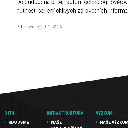
Do budoucna chtějí autoři technologii ověřo
nutnosti sdílení citlivých zdravotních informa
Publikováno:
29. 1. 2026
O IT4I
INFRASTRUKTURA
VÝZKUM
KDO JSME
NAŠE
NAŠE VÝZKUM