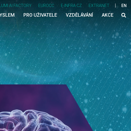
LUMI AI FACTORY
EUROCC
E-INFRA CZ
EXTRANET
EN
MYSLEM
PRO UŽIVATELE
VZDĚLÁVÁNÍ
AKCE