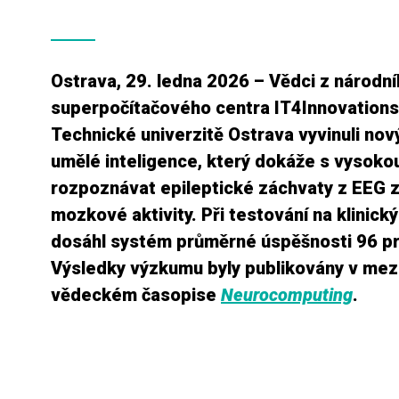
Ostrava, 29. ledna 2026 – Vědci z národn
superpočítačového centra IT4Innovations
Technické univerzitě Ostrava vyvinuli no
umělé inteligence, který dokáže s vysoko
rozpoznávat epileptické záchvaty z EEG
mozkové aktivity. Při testování na klinick
dosáhl systém průměrné úspěšnosti 96 p
Výsledky výzkumu byly publikovány v me
vědeckém časopise
Neurocomputing
.