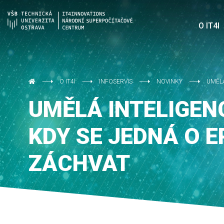
O IT4I
O IT4I
INFOSERVIS
NOVINKY
UMĚLÁ
UMĚLÁ INTELIGEN
KDY SE JEDNÁ O E
ZÁCHVAT