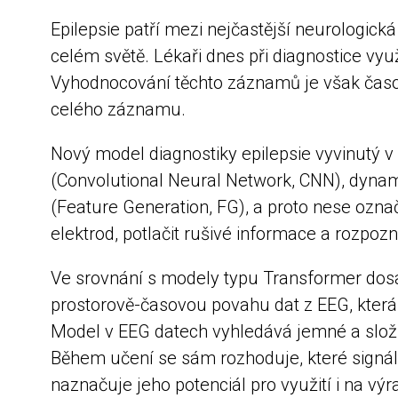
Epilepsie patří mezi nejčastější neurologick
celém světě. Lékaři dnes při diagnostice vyu
Vyhodnocování těchto záznamů je však časov
celého záznamu.
Nový model diagnostiky epilepsie vyvinutý 
(Convolutional Neural Network, CNN), dynam
(Feature Generation, FG), a proto nese ozn
elektrod, potlačit rušivé informace a rozpoz
Ve srovnání s modely typu Transformer dos
prostorově-časovou povahu dat z EEG, která
Model v EEG datech vyhledává jemné a složi
Během učení se sám rozhoduje, které signály
naznačuje jeho potenciál pro využití i na vý