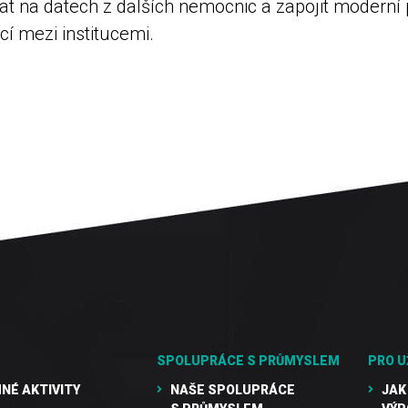
vat na datech z dalších nemocnic a zapojit moderní
cí mezi institucemi.
SPOLUPRÁCE S PRŮMYSLEM
PRO U
NÉ AKTIVITY
NAŠE SPOLUPRÁCE
JAK