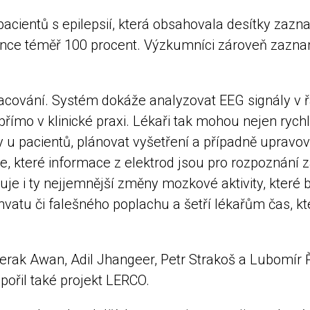
pacientů s epilepsií, která obsahovala desítky zaz
ce téměř 100 procent. Výzkumníci zároveň zaznam
acování. Systém dokáže analyzovat EEG signály v 
římo v klinické praxi. Lékaři tak mohou nejen ryc
y u pacientů, plánovat vyšetření a případně uprav
re, které informace z elektrod jsou pro rozpoznání 
luje i ty nejjemnější změny mozkové aktivity, kter
áchvatu či falešného poplachu a šetří lékařům čas, 
ak Awan, Adil Jhangeer, Petr Strakoš a Lubomír Ří
ořil také projekt LERCO.