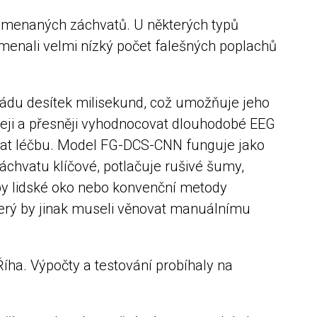
namenaných záchvatů. U některých typů
enali velmi nízký počet falešných poplachů
řádu desítek milisekund, což umožňuje jeho
hleji a přesněji vyhodnocovat dlouhodobé EEG
ovat léčbu. Model FG-DCS-CNN funguje jako
záchvatu klíčové, potlačuje rušivé šumy,
é by lidské oko nebo konvenční metody
který by jinak museli věnovat manuálnímu
ha. Výpočty a testování probíhaly na