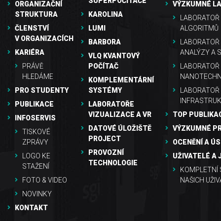
SUPERPOČÍTAČE
ORGANIZAČNÍ
VÝZKUMNÉ L
STRUKTURA
KAROLINA
LABORATOŘ 
ČLENSTVÍ
LUMI
ALGORITMŮ
V ORGANIZACÍCH
BARBORA
LABORATOŘ
KARIÉRA
ANALÝZY A 
VLQ KVANTOVÝ
PRÁVĚ
POČÍTAČ
LABORATOŘ 
HLEDÁME
NANOTECHN
KOMPLEMENTÁRNÍ
PRO STUDENTY
SYSTÉMY
LABORATOŘ
INFRASTRU
PUBLIKACE
LABORATOŘE
VIZUALIZACE A VR
TOP PUBLIKA
INFOSERVIS
DATOVÉ ÚLOŽIŠTĚ
VÝZKUMNÉ P
TISKOVÉ
PROJECT
ZPRÁVY
OCENĚNÍ A Ú
PROVOZNÍ
LOGO KE
UŽIVATELÉ A 
TECHNOLOGIE
STAŽENÍ
KOMPLETNÍ
FOTO & VIDEO
NAŠICH UŽIV
NOVINKY
KONTAKT