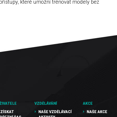
 přístupy, které umožní trénovat modely bez
ŽIVATELE
VZDĚLÁVÁNÍ
AKCE
 ZÍSKAT
NAŠE VZDĚLÁVACÍ
NAŠE AKCE