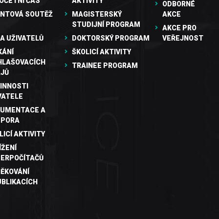
OČETNÍ ČAS
AKTIVITY
ODBORNÉ
NTOVÁ SOUTĚŽ
MAGISTERSKÝ
AKCE
STUDIJNÍ PROGRAM
AKCE PRO
A UŽIVATELŮ
DOKTORSKÝ PROGRAM
VEŘEJNOST
KÁNÍ
ŠKOLICÍ AKTIVITY
HLAŠOVACÍCH
TRAINEE PROGRAM
JŮ
INNOSTI
VATELE
UMENTACE A
DPORA
LICÍ AKTIVITY
ÍŽENÍ
ERPOČÍTAČŮ
ĚKOVÁNÍ
UBLIKACÍCH