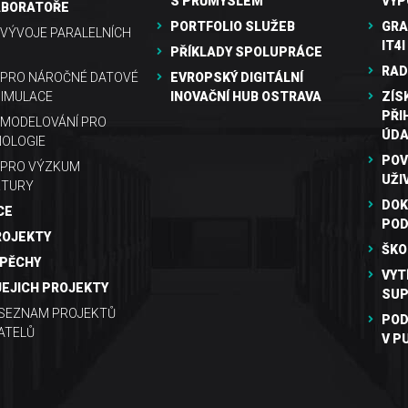
S PRŮMYSLEM
VÝP
ABORATOŘE
PORTFOLIO SLUŽEB
GRA
VÝVOJE PARALELNÍCH
IT4I
PŘÍKLADY SPOLUPRÁCE
RAD
 PRO NÁROČNÉ DATOVÉ
EVROPSKÝ DIGITÁLNÍ
SIMULACE
INOVAČNÍ HUB OSTRAVA
ZÍS
PŘI
MODELOVÁNÍ PRO
ÚDA
OLOGIE
POV
 PRO VÝZKUM
UŽI
KTURY
DOK
CE
PO
ROJEKTY
ŠKO
SPĚCHY
VYT
JEJICH PROJEKTY
SUP
 SEZNAM PROJEKTŮ
POD
ATELŮ
V P