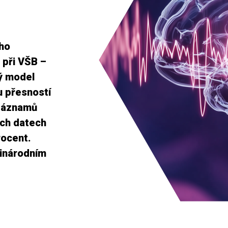
ího
 při VŠB –
vý model
u přesností
 záznamů
ých datech
rocent.
zinárodním