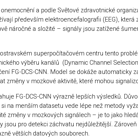
á onemocnění a podle Světové zdravotnické organiza
žívají především elektroencefalografii (EEG), kter
ě náročné a složité – signály jsou zatížené šume
v ostravském superpočítačovém centru tento probl
ického výběru kanálů (Dynamic Channel Selection,
ačení FG-DCS-CNN. Model se dokáže automaticky zam
nat změny v mozkové aktivitě, které mohou signalizov
ahuje FG-DCS-CNN výrazně lepších výsledků. Důvo
 si na menším datasetu vede lépe než metody vyžad
té změny v mozkových signálech – je to jako hledán
 jsou pro detekci záchvatu nejdůležitější. Zároveň
razně větších datových souborech.