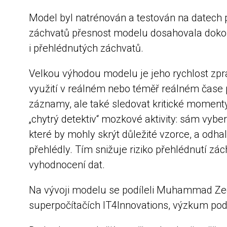
Model byl natrénován a testován na datech 
záchvatů přesnost modelu dosahovala dokon
i přehlédnutých záchvatů.
Velkou výhodou modelu je jeho rychlost zpr
využití v reálném nebo téměř reálném čase p
záznamy, ale také sledovat kritické moment
„chytrý detektiv“ mozkové aktivity: sám vybe
které by mohly skrýt důležité vzorce, a odha
přehlédly. Tím snižuje riziko přehlédnutí z
vyhodnocení dat.
Na vývoji modelu se podíleli Muhammad Zeer
superpočítačích IT4Innovations, výzkum podp