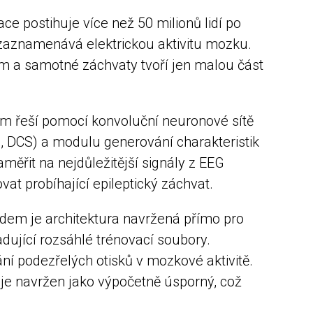
ce postihuje více než 50 milionů lidí po
á zaznamenává elektrickou aktivitu mozku.
m a samotné záchvaty tvoří jen malou část
ém řeší pomocí konvoluční neuronové sítě
 DCS) a modulu generování charakteristik
ěřit na nejdůležitější signály z EEG
at probíhající epileptický záchvat.
dem je architektura navržená přímo pro
ující rozsáhlé trénovací soubory.
í podezřelých otisků v mozkové aktivitě.
 je navržen jako výpočetně úsporný, což