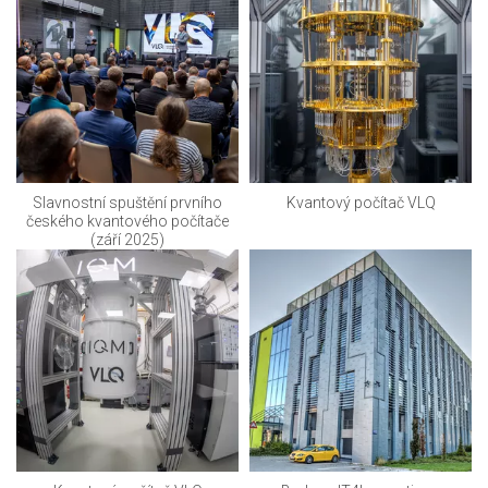
Slavnostní spuštění prvního
Kvantový počítač VLQ
českého kvantového počítače
(září 2025)