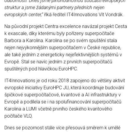
odborností. Dnes jsme plnohodnotnou součástí evropských
struktur a jsme žádanými partnery předních nejen
evropských center,“
říká ředitel IT4Innovations Vít Vondrák.
Na původní projekt Centra excelence navázal projekt Cesta
k exascale, díky kterému byly pořízeny superpočítače
Barbora a Karolina. Karolina se po svém spuštění stala
nejen nejvýkonnějším superpočítačem v České republice,
ale také jedním z energeticky nejefektivnějších systémů v
Evropě. Stal se navíc jedním z prvních superpočítačů
spuštěných pod hlavičkou EuroHPC.
IT4Innovations je od roku 2018 zapojeno do většiny aktivit
evropské iniciativy EuroHPC JU, která koordinuje budování
špičkové superpočítačové, kvantové a AI infrastruktury v
Evropě a podílela se i na spolufinancování superpočítačů
Karolina a LUMI včetně prvního českého kvantového
počítače VLQ.
Dnes se pozornost stále více přesouvá směrem k umělé