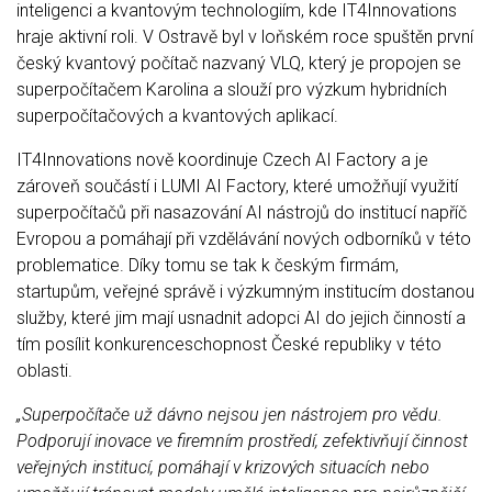
inteligenci a kvantovým technologiím, kde IT4Innovations
hraje aktivní roli. V Ostravě byl v loňském roce spuštěn první
český kvantový počítač nazvaný VLQ, který je propojen se
superpočítačem Karolina a slouží pro výzkum hybridních
superpočítačových a kvantových aplikací.
IT4Innovations nově koordinuje Czech AI Factory a je
zároveň součástí i LUMI AI Factory, které umožňují využití
superpočítačů při nasazování AI nástrojů do institucí napříč
Evropou a pomáhají při vzdělávání nových odborníků v této
problematice. Díky tomu se tak k českým firmám,
startupům, veřejné správě i výzkumným institucím dostanou
služby, které jim mají usnadnit adopci AI do jejich činností a
tím posílit konkurenceschopnost České republiky v této
oblasti.
„Superpočítače už dávno nejsou jen nástrojem pro vědu.
Podporují inovace ve firemním prostředí, zefektivňují činnost
veřejných institucí, pomáhají v krizových situacích nebo