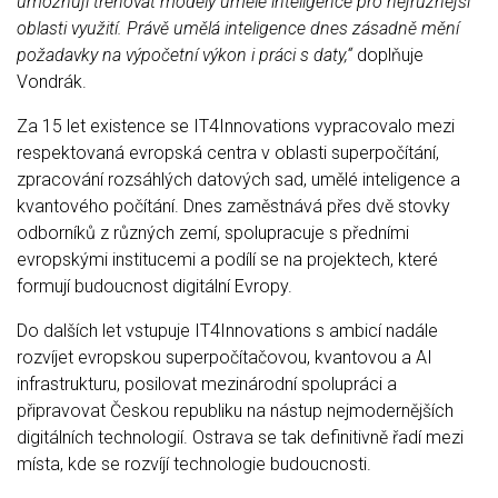
umožňují trénovat modely umělé inteligence pro nejrůznější
oblasti využití. Právě umělá inteligence dnes zásadně mění
požadavky na výpočetní výkon i práci s daty,“
doplňuje
Vondrák.
Za 15 let existence se IT4Innovations vypracovalo mezi
respektovaná evropská centra v oblasti superpočítání,
zpracování rozsáhlých datových sad, umělé inteligence a
kvantového počítání. Dnes zaměstnává přes dvě stovky
odborníků z různých zemí, spolupracuje s předními
evropskými institucemi a podílí se na projektech, které
formují budoucnost digitální Evropy.
Do dalších let vstupuje IT4Innovations s ambicí nadále
rozvíjet evropskou superpočítačovou, kvantovou a AI
infrastrukturu, posilovat mezinárodní spolupráci a
připravovat Českou republiku na nástup nejmodernějších
digitálních technologií. Ostrava se tak definitivně řadí mezi
místa, kde se rozvíjí technologie budoucnosti.