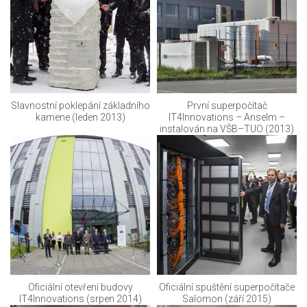
Slavnostní poklepání základního
První superpočítač
kamene (leden 2013)
IT4Innovations – Anselm –
instalován na VŠB–TUO (2013)
Oficiální otevření budovy
Oficiální spuštění superpočítače
IT4Innovations (srpen 2014)
Salomon (září 2015)