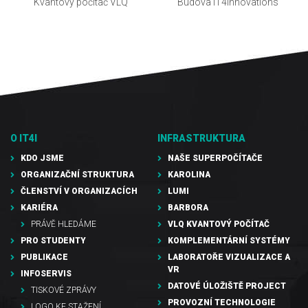
Kvantový počítač VLQ
Budova IT4Innovations
O IT4I
INFRASTRUKTURA
KDO JSME
NAŠE SUPERPOČÍTAČE
ORGANIZAČNÍ STRUKTURA
KAROLINA
ČLENSTVÍ V ORGANIZACÍCH
LUMI
KARIÉRA
BARBORA
PRÁVĚ HLEDÁME
VLQ KVANTOVÝ POČÍTAČ
PRO STUDENTY
KOMPLEMENTÁRNÍ SYSTÉMY
PUBLIKACE
LABORATOŘE VIZUALIZACE A
VR
INFOSERVIS
DATOVÉ ÚLOŽIŠTĚ PROJECT
TISKOVÉ ZPRÁVY
PROVOZNÍ TECHNOLOGIE
LOGO KE STAŽENÍ