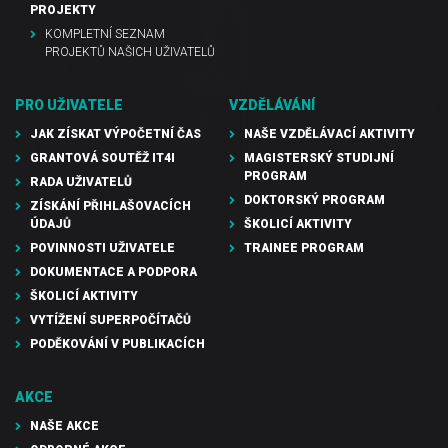
PROJEKTY
KOMPLETNÍ SEZNAM
PROJEKTŮ NAŠICH UŽIVATELŮ
PRO UŽIVATELE
VZDĚLÁVÁNÍ
JAK ZÍSKAT VÝPOČETNÍ ČAS
NAŠE VZDĚLÁVACÍ AKTIVITY
GRANTOVÁ SOUTĚŽ IT4I
MAGISTERSKÝ STUDIJNÍ
PROGRAM
RADA UŽIVATELŮ
DOKTORSKÝ PROGRAM
ZÍSKÁNÍ PŘIHLAŠOVACÍCH
ÚDAJŮ
ŠKOLICÍ AKTIVITY
POVINNOSTI UŽIVATELE
TRAINEE PROGRAM
DOKUMENTACE A PODPORA
ŠKOLICÍ AKTIVITY
VYTÍŽENÍ SUPERPOČÍTAČŮ
PODĚKOVÁNÍ V PUBLIKACÍCH
AKCE
NAŠE AKCE