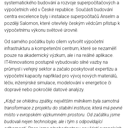
systematického budování a rozvoje superpočítačových a
výpočetních věd v České republice. Součástí budování
centra excelence byly i instalace superpočítačů Anselm a
později Salomon, které otevřely českým vědcům přístup k
výpočetnímu výkonu světové úrovně.
Od samého počátku bylo cílem vytvořit výpočetní
infrastrukturu a kompetenční centrum, které se nezaměří
pouze na akademický výzkum, ale i na reálné aplikace.
IT4Innovations postupně vybudovalo silné vazby na
průmysl i veřejný sektor a začalo poskytovat expertízu a
výpočetní kapacity například pro vývoj nových materiálů,
léčiv, inženýrské simulace, modelování v energetice či
dopravě nebo pokročilé datové analýzy.
„Když se ohlédnu zpátky, největším milníkem byla samotná
transformace z projektu do stabilní instituce, která má pevné
místo v evropském výzkumném prostoru. Od začátku jsme
budovali nejen technologie, ale i tým s odpovídající