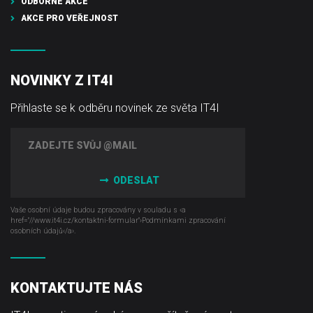
ODBORNÉ AKCE
AKCE PRO VEŘEJNOST
NOVINKY Z IT4I
Přihlaste se k odběru novinek ze světa IT4I
ODESLAT
Vaše osobní údaje budou zpracovány v souladu s ‹a
href="//www.it4i­.cz/kontaktni-formular"›Podmínkami zpracování
osobních údajů‹/a›.
KONTAKTUJTE NÁS