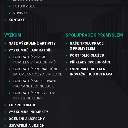
FOTO & VIDEO
NOVINKY
KONTAKT
VÝZKUM
SPOLUPRÁCE S PRŮMYSLEM
NAŠE VÝZKUMNÉ AKTIVITY
NAŠE SPOLUPRÁCE
S PRŮMYSLEM
VÝZKUMNÉ LABORATOŘE
PORTFOLIO SLUŽEB
LABORATOŘ VÝVOJE
PARALELNÍCH ALGORITMŮ
PŘÍKLADY SPOLUPRÁCE
LABORATOŘ PRO NÁROČNÉ
EVROPSKÝ DIGITÁLNÍ
DATOVÉ ANALÝZY A SIMULACE
INOVAČNÍ HUB OSTRAVA
LABORATOŘ MODELOVÁNÍ
PRO NANOTECHNOLOGIE
LABORATOŘ PRO VÝZKUM
INFRASTRUKTURY
TOP PUBLIKACE
VÝZKUMNÉ PROJEKTY
OCENĚNÍ A ÚSPĚCHY
UŽIVATELÉ A JEJICH