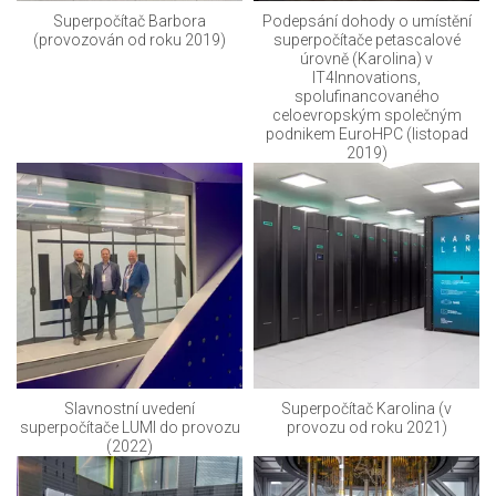
Superpočítač Barbora
Podepsání dohody o umístění
(provozován od roku 2019)
superpočítače petascalové
úrovně (Karolina) v
IT4Innovations,
spolufinancovaného
celoevropským společným
podnikem EuroHPC (listopad
2019)
Slavnostní uvedení
Superpočítač Karolina (v
superpočítače LUMI do provozu
provozu od roku 2021)
(2022)