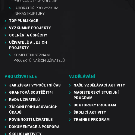
PRO NANOTECHNOLOGIE
LABORATOŘ PRO VÝZKUM
INFRASTRUKTURY
TOP PUBLIKACE
VÝZKUMNÉ PROJEKTY
OCENĚNÍ A ÚSPĚCHY
UŽIVATELÉ A JEJICH
PROJEKTY
KOMPLETNÍ SEZNAM
PROJEKTŮ NAŠICH UŽIVATELŮ
PRO UŽIVATELE
VZDĚLÁVÁNÍ
JAK ZÍSKAT VÝPOČETNÍ ČAS
NAŠE VZDĚLÁVACÍ AKTIVITY
GRANTOVÁ SOUTĚŽ IT4I
MAGISTERSKÝ STUDIJNÍ
PROGRAM
RADA UŽIVATELŮ
DOKTORSKÝ PROGRAM
ZÍSKÁNÍ PŘIHLAŠOVACÍCH
ÚDAJŮ
ŠKOLICÍ AKTIVITY
POVINNOSTI UŽIVATELE
TRAINEE PROGRAM
DOKUMENTACE A PODPORA
ŠKOLICÍ AKTIVITY