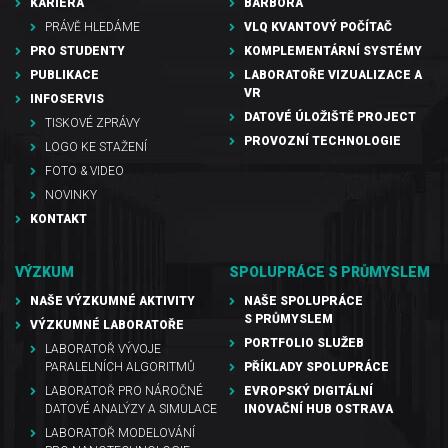
KARIÉRA
BARBORA
PRÁVĚ HLEDÁME
VLQ KVANTOVÝ POČÍTAČ
PRO STUDENTY
KOMPLEMENTÁRNÍ SYSTÉMY
PUBLIKACE
LABORATOŘE VIZUALIZACE A
VR
INFOSERVIS
DATOVÉ ÚLOŽIŠTĚ PROJECT
TISKOVÉ ZPRÁVY
PROVOZNÍ TECHNOLOGIE
LOGO KE STAŽENÍ
FOTO & VIDEO
NOVINKY
KONTAKT
VÝZKUM
SPOLUPRÁCE S PRŮMYSLEM
NAŠE VÝZKUMNÉ AKTIVITY
NAŠE SPOLUPRÁCE
S PRŮMYSLEM
VÝZKUMNÉ LABORATOŘE
PORTFOLIO SLUŽEB
LABORATOŘ VÝVOJE
PARALELNÍCH ALGORITMŮ
PŘÍKLADY SPOLUPRÁCE
LABORATOŘ PRO NÁROČNÉ
EVROPSKÝ DIGITÁLNÍ
DATOVÉ ANALÝZY A SIMULACE
INOVAČNÍ HUB OSTRAVA
LABORATOŘ MODELOVÁNÍ