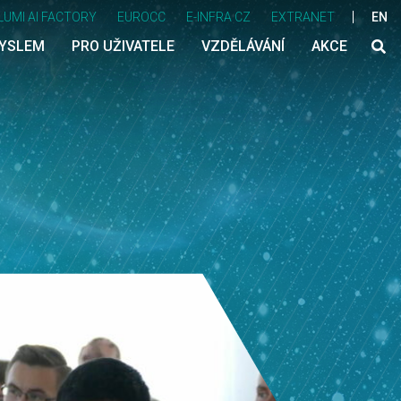
LUMI AI FACTORY
EUROCC
E-INFRA CZ
EXTRANET
EN
MYSLEM
PRO UŽIVATELE
VZDĚLÁVÁNÍ
AKCE