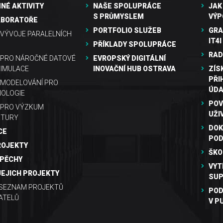
NÉ AKTIVITY
NAŠE SPOLUPRÁCE
JAK
S PRŮMYSLEM
VÝP
ABORATOŘE
PORTFOLIO SLUŽEB
GRA
VÝVOJE PARALELNÍCH
IT4I
PŘÍKLADY SPOLUPRÁCE
RAD
 PRO NÁROČNÉ DATOVÉ
EVROPSKÝ DIGITÁLNÍ
SIMULACE
INOVAČNÍ HUB OSTRAVA
ZÍS
PŘI
MODELOVÁNÍ PRO
ÚDA
OLOGIE
POV
 PRO VÝZKUM
UŽI
KTURY
DOK
CE
PO
ROJEKTY
ŠKO
SPĚCHY
VYT
JEJICH PROJEKTY
SUP
 SEZNAM PROJEKTŮ
POD
ATELŮ
V P