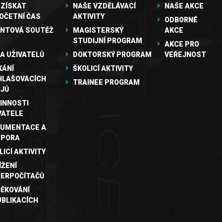
 ZÍSKAT
NAŠE VZDĚLÁVACÍ
NAŠE AKCE
OČETNÍ ČAS
AKTIVITY
ODBORNÉ
NTOVÁ SOUTĚŽ
MAGISTERSKÝ
AKCE
STUDIJNÍ PROGRAM
AKCE PRO
A UŽIVATELŮ
DOKTORSKÝ PROGRAM
VEŘEJNOST
KÁNÍ
ŠKOLICÍ AKTIVITY
HLAŠOVACÍCH
TRAINEE PROGRAM
JŮ
INNOSTI
VATELE
UMENTACE A
DPORA
LICÍ AKTIVITY
ÍŽENÍ
ERPOČÍTAČŮ
ĚKOVÁNÍ
UBLIKACÍCH