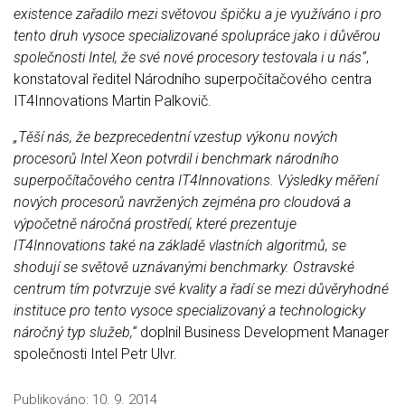
existence zařadilo mezi světovou špičku a je využíváno i pro
tento druh vysoce specializované spolupráce jako i důvěrou
společnosti Intel, že své nové procesory testovala i u nás“
,
konstatoval ředitel Národního superpočítačového centra
IT4Innovations Martin Palkovič.
„Těší nás, že bezprecedentní vzestup výkonu nových
procesorů Intel Xeon potvrdil i benchmark národního
superpočítačového centra IT4Innovations. Výsledky měření
nových procesorů navržených zejména pro cloudová a
výpočetně náročná prostředí, které prezentuje
IT4Innovations také na základě vlastních algoritmů, se
shodují se světově uznávanými benchmarky. Ostravské
centrum tím potvrzuje své kvality a řadí se mezi důvěryhodné
instituce pro tento vysoce specializovaný a technologicky
náročný typ služeb,“
doplnil Business Development Manager
společnosti Intel Petr Ulvr.
Publikováno:
10. 9. 2014