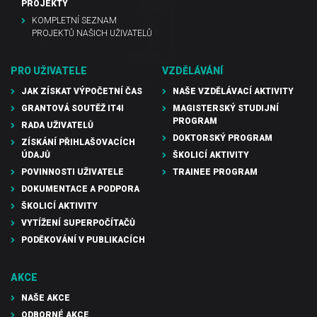
PROJEKTY
KOMPLETNÍ SEZNAM
PROJEKTŮ NAŠICH UŽIVATELŮ
PRO UŽIVATELE
VZDĚLÁVÁNÍ
JAK ZÍSKAT VÝPOČETNÍ ČAS
NAŠE VZDĚLÁVACÍ AKTIVITY
GRANTOVÁ SOUTĚŽ IT4I
MAGISTERSKÝ STUDIJNÍ
PROGRAM
RADA UŽIVATELŮ
DOKTORSKÝ PROGRAM
ZÍSKÁNÍ PŘIHLAŠOVACÍCH
ÚDAJŮ
ŠKOLICÍ AKTIVITY
POVINNOSTI UŽIVATELE
TRAINEE PROGRAM
DOKUMENTACE A PODPORA
ŠKOLICÍ AKTIVITY
VYTÍŽENÍ SUPERPOČÍTAČŮ
PODĚKOVÁNÍ V PUBLIKACÍCH
AKCE
NAŠE AKCE
ODBORNÉ AKCE