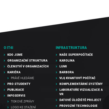
O IT4I
INFRASTRUKTURA
KDO JSME
NAŠE SUPERPOČÍTAČE
ORGANIZAČNÍ STRUKTURA
KAROLINA
ČLENSTVÍ V ORGANIZACÍCH
LUMI
KARIÉRA
BARBORA
PRÁVĚ HLEDÁME
VLQ KVANTOVÝ POČÍTAČ
PRO STUDENTY
KOMPLEMENTÁRNÍ SYSTÉMY
PUBLIKACE
LABORATOŘE VIZUALIZACE A
VR
INFOSERVIS
DATOVÉ ÚLOŽIŠTĚ PROJECT
TISKOVÉ ZPRÁVY
PROVOZNÍ TECHNOLOGIE
LOGO KE STAŽENÍ