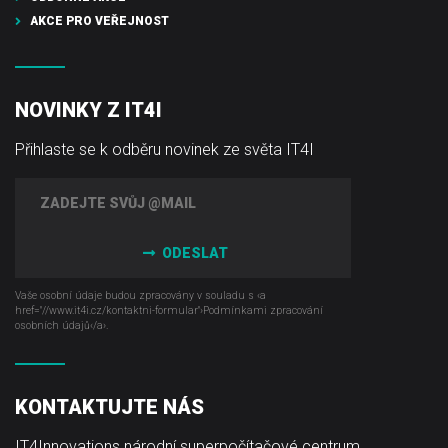
AKCE PRO VEŘEJNOST
NOVINKY Z IT4I
Přihlaste se k odběru novinek ze světa IT4I
ODESLAT
Vaše osobní údaje budou zpracovány v souladu s ‹a
href="//www.it4i­.cz/kontaktni-formular"›Podmínkami zpracování
osobních údajů‹/a›.
KONTAKTUJTE NÁS
IT4Innovations národní superpočítačové centrum