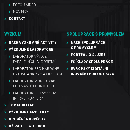
FOTO & VIDEO
NOVINKY
KONTAKT
VÝZKUM
SPOLUPRÁCE S PRŮMYSLEM
NAŠE VÝZKUMNÉ AKTIVITY
NAŠE SPOLUPRÁCE
S PRŮMYSLEM
VÝZKUMNÉ LABORATOŘE
PORTFOLIO SLUŽEB
LABORATOŘ VÝVOJE
PARALELNÍCH ALGORITMŮ
PŘÍKLADY SPOLUPRÁCE
LABORATOŘ PRO NÁROČNÉ
EVROPSKÝ DIGITÁLNÍ
DATOVÉ ANALÝZY A SIMULACE
INOVAČNÍ HUB OSTRAVA
LABORATOŘ MODELOVÁNÍ
PRO NANOTECHNOLOGIE
LABORATOŘ PRO VÝZKUM
INFRASTRUKTURY
TOP PUBLIKACE
VÝZKUMNÉ PROJEKTY
OCENĚNÍ A ÚSPĚCHY
UŽIVATELÉ A JEJICH