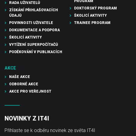
PROGRAM
RADA UŽIVATELŮ
DOKTORSKÝ PROGRAM
ZÍSKÁNÍ PŘIHLAŠOVACÍCH
ÚDAJŮ
ŠKOLICÍ AKTIVITY
POVINNOSTI UŽIVATELE
TRAINEE PROGRAM
DOKUMENTACE A PODPORA
ŠKOLICÍ AKTIVITY
VYTÍŽENÍ SUPERPOČÍTAČŮ
PODĚKOVÁNÍ V PUBLIKACÍCH
AKCE
NAŠE AKCE
ODBORNÉ AKCE
AKCE PRO VEŘEJNOST
NOVINKY Z IT4I
Přihlaste se k odběru novinek ze světa IT4I