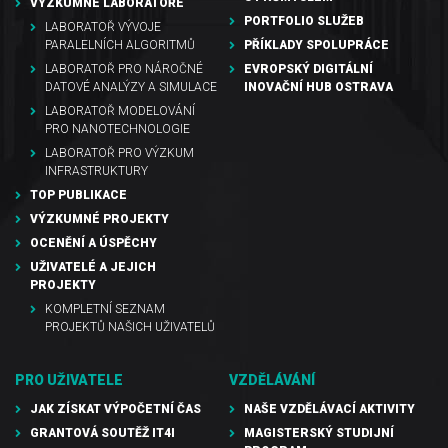
VÝZKUMNÉ LABORATOŘE
PORTFOLIO SLUŽEB
LABORATOŘ VÝVOJE
PARALELNÍCH ALGORITMŮ
PŘÍKLADY SPOLUPRÁCE
LABORATOŘ PRO NÁROČNÉ
EVROPSKÝ DIGITÁLNÍ
DATOVÉ ANALÝZY A SIMULACE
INOVAČNÍ HUB OSTRAVA
LABORATOŘ MODELOVÁNÍ
PRO NANOTECHNOLOGIE
LABORATOŘ PRO VÝZKUM
INFRASTRUKTURY
TOP PUBLIKACE
VÝZKUMNÉ PROJEKTY
OCENĚNÍ A ÚSPĚCHY
UŽIVATELÉ A JEJICH
PROJEKTY
KOMPLETNÍ SEZNAM
PROJEKTŮ NAŠICH UŽIVATELŮ
PRO UŽIVATELE
VZDĚLÁVÁNÍ
JAK ZÍSKAT VÝPOČETNÍ ČAS
NAŠE VZDĚLÁVACÍ AKTIVITY
GRANTOVÁ SOUTĚŽ IT4I
MAGISTERSKÝ STUDIJNÍ