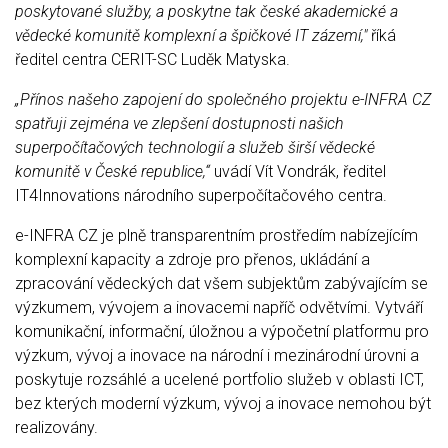
poskytované služby, a poskytne tak české akademické a
vědecké komunitě komplexní a špičkové IT zázemí,"
říká
ředitel centra CERIT-SC Luděk Matyska.
„Přínos našeho zapojení do společného projektu e-INFRA CZ
spatřuji zejména ve zlepšení dostupnosti našich
superpočítačových technologií a služeb širší vědecké
komunitě v České republice,“
uvádí Vít Vondrák, ředitel
IT4Innovations národního superpočítačového centra.
e-INFRA CZ je plně transparentním prostředím nabízejícím
komplexní kapacity a zdroje pro přenos, ukládání a
zpracování vědeckých dat všem subjektům zabývajícím se
výzkumem, vývojem a inovacemi napříč odvětvími. Vytváří
komunikační, informační, úložnou a výpočetní platformu pro
výzkum, vývoj a inovace na národní i mezinárodní úrovni a
poskytuje rozsáhlé a ucelené portfolio služeb v oblasti ICT,
bez kterých moderní výzkum, vývoj a inovace nemohou být
realizovány.