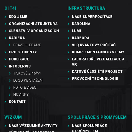
O IT4I
INFRASTRUKTURA
KDO JSME
NAŠE SUPERPOČÍTAČE
ORGANIZAČNÍ STRUKTURA
KAROLINA
ČLENSTVÍ V ORGANIZACÍCH
LUMI
KARIÉRA
BARBORA
PRÁVĚ HLEDÁME
VLQ KVANTOVÝ POČÍTAČ
PRO STUDENTY
KOMPLEMENTÁRNÍ SYSTÉMY
PUBLIKACE
LABORATOŘE VIZUALIZACE A
VR
INFOSERVIS
DATOVÉ ÚLOŽIŠTĚ PROJECT
TISKOVÉ ZPRÁVY
PROVOZNÍ TECHNOLOGIE
LOGO KE STAŽENÍ
FOTO & VIDEO
NOVINKY
KONTAKT
VÝZKUM
SPOLUPRÁCE S PRŮMYSLEM
NAŠE VÝZKUMNÉ AKTIVITY
NAŠE SPOLUPRÁCE
S PRŮMYSLEM