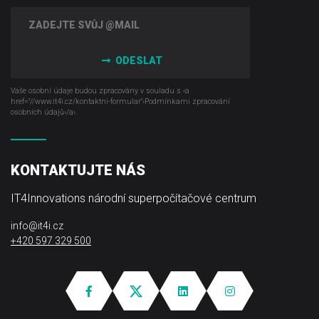
ODESLAT
Vaše osobní údaje budou zpracovány v souladu s ‹a
href="//www.it4i­.cz/kontaktni-formular"›Podmínkami zpracování
osobních údajů‹/a›.
KONTAKTUJTE NÁS
IT4Innovations národní superpočítačové centrum
info@it4i.cz
+420 597 329 500