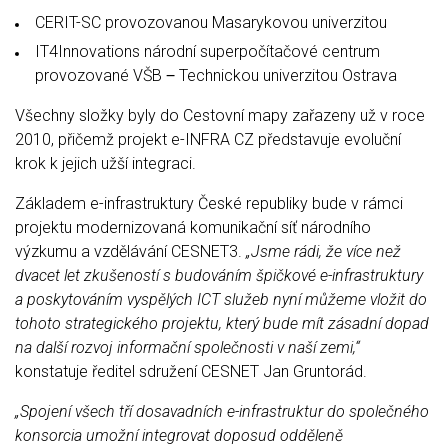
CERIT-SC provozovanou Masarykovou univerzitou
IT4Innovations národní superpočítačové centrum
provozované VŠB ‒ Technickou univerzitou Ostrava
Všechny složky byly do Cestovní mapy zařazeny už v roce
2010, přičemž projekt e-INFRA CZ představuje evoluční
krok k jejich užší integraci.
Základem e-infrastruktury České republiky bude v rámci
projektu modernizovaná komunikační síť národního
výzkumu a vzdělávání CESNET3.
„Jsme rádi, že více než
dvacet let zkušeností s budováním špičkové e-infrastruktury
a poskytováním vyspělých ICT služeb nyní můžeme vložit do
tohoto strategického projektu, který bude mít zásadní dopad
na další rozvoj informační společnosti v naší zemi,“
konstatuje ředitel sdružení CESNET Jan Gruntorád.
„Spojení všech tří dosavadních e-infrastruktur do společného
konsorcia umožní integrovat doposud odděleně