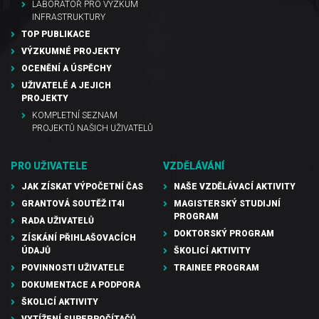
LABORATOŘ PRO VÝZKUM
INFRASTRUKTURY
TOP PUBLIKACE
VÝZKUMNÉ PROJEKTY
OCENĚNÍ A ÚSPĚCHY
UŽIVATELÉ A JEJICH
PROJEKTY
KOMPLETNÍ SEZNAM
PROJEKTŮ NAŠICH UŽIVATELŮ
PRO UŽIVATELE
VZDĚLÁVÁNÍ
JAK ZÍSKAT VÝPOČETNÍ ČAS
NAŠE VZDĚLÁVACÍ AKTIVITY
GRANTOVÁ SOUTĚŽ IT4I
MAGISTERSKÝ STUDIJNÍ
PROGRAM
RADA UŽIVATELŮ
DOKTORSKÝ PROGRAM
ZÍSKÁNÍ PŘIHLAŠOVACÍCH
ÚDAJŮ
ŠKOLICÍ AKTIVITY
POVINNOSTI UŽIVATELE
TRAINEE PROGRAM
DOKUMENTACE A PODPORA
ŠKOLICÍ AKTIVITY
VYTÍŽENÍ SUPERPOČÍTAČŮ