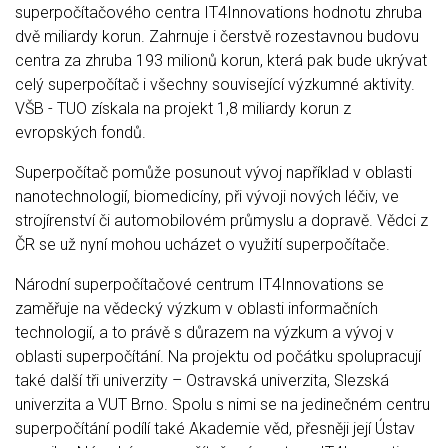
superpočítačového centra IT4Innovations hodnotu zhruba
dvě miliardy korun. Zahrnuje i čerstvě rozestavnou budovu
centra za zhruba 193 milionů korun, která pak bude ukrývat
celý superpočítač i všechny související výzkumné aktivity.
VŠB - TUO získala na projekt 1,8 miliardy korun z
evropských fondů.
Superpočítač pomůže posunout vývoj například v oblasti
nanotechnologií, biomedicíny, při vývoji nových léčiv, ve
strojírenství či automobilovém průmyslu a dopravě. Vědci z
ČR se už nyní mohou ucházet o využití superpočítače.
Národní superpočítačové centrum IT4Innovations se
zaměřuje na vědecký výzkum v oblasti informačních
technologií, a to právě s důrazem na výzkum a vývoj v
oblasti superpočítání. Na projektu od počátku spolupracují
také další tři univerzity – Ostravská univerzita, Slezská
univerzita a VUT Brno. Spolu s nimi se na jedinečném centru
superpočítání podílí také Akademie věd, přesněji její Ústav