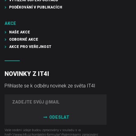
PODĚKOVÁNÍ V PUBLIKACÍCH
AKCE
NAŠE AKCE
ODBORNÉ AKCE
AKCE PRO VEŘEJNOST
NOVINKY Z IT4I
Přihlaste se k odběru novinek ze světa IT4I
ODESLAT
Vaše osobní údaje budou zpracovány v souladu s ‹a
href="//www.it4i­.cz/kontaktni-formular"›Podmínkami zpracování