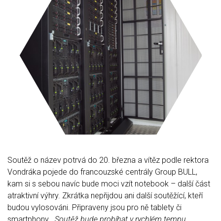
Soutěž o název potrvá do 20. března a vítěz podle rektora
Vondráka pojede do francouzské centrály Group BULL,
kam si s sebou navíc bude moci vzít notebook – další část
atraktivní výhry. Zkrátka nepřijdou ani další soutěžící, kteří
budou vylosováni. Připraveny jsou pro ně tablety či
smartphony. „
Soutěž bude probíhat v rychlém tempu,