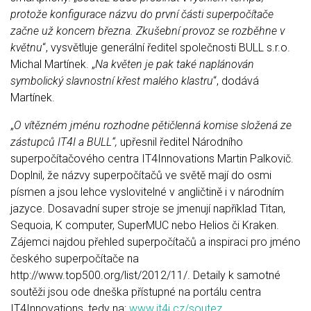
protože konfigurace názvu do první části superpočítače
začne už koncem března. Zkušební provoz se rozběhne v
květnu
“, vysvětluje generální ředitel společnosti BULL s.r.o.
Michal Martínek. „
Na květen je pak také naplánován
symbolický slavnostní křest malého klastru
“, dodává
Martínek.
„
O vítězném jménu rozhodne pětičlenná komise složená ze
zástupců IT4I a BULL“,
upřesnil ředitel Národního
superpočítačového centra IT4Innovations Martin Palkovič.
Doplnil, že názvy superpočítačů ve světě mají do osmi
písmen a jsou lehce vyslovitelné v angličtině i v národním
jazyce. Dosavadní super stroje se jmenují například Titan,
Sequoia, K computer, SuperMUC nebo Helios či Kraken.
Zájemci najdou přehled superpočítačů a inspiraci pro jméno
českého superpočítače na
http://www.top500.org/list/2012/11/. Detaily k samotné
soutěži jsou ode dneška přístupné na portálu centra
IT4Innovations, tedy na:
www.it4i.cz/soutez
.