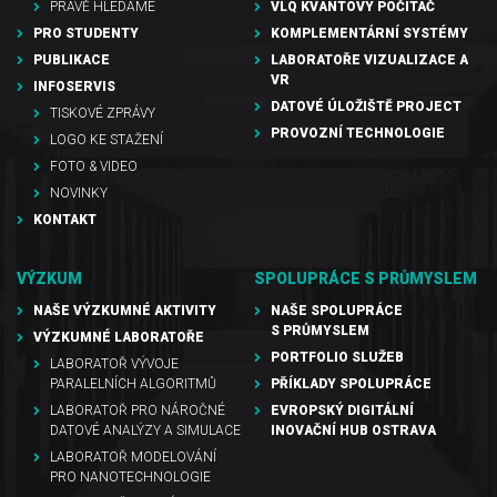
PRÁVĚ HLEDÁME
VLQ KVANTOVÝ POČÍTAČ
PRO STUDENTY
KOMPLEMENTÁRNÍ SYSTÉMY
PUBLIKACE
LABORATOŘE VIZUALIZACE A
VR
INFOSERVIS
DATOVÉ ÚLOŽIŠTĚ PROJECT
TISKOVÉ ZPRÁVY
PROVOZNÍ TECHNOLOGIE
LOGO KE STAŽENÍ
FOTO & VIDEO
NOVINKY
KONTAKT
VÝZKUM
SPOLUPRÁCE S PRŮMYSLEM
NAŠE VÝZKUMNÉ AKTIVITY
NAŠE SPOLUPRÁCE
S PRŮMYSLEM
VÝZKUMNÉ LABORATOŘE
PORTFOLIO SLUŽEB
LABORATOŘ VÝVOJE
PARALELNÍCH ALGORITMŮ
PŘÍKLADY SPOLUPRÁCE
LABORATOŘ PRO NÁROČNÉ
EVROPSKÝ DIGITÁLNÍ
DATOVÉ ANALÝZY A SIMULACE
INOVAČNÍ HUB OSTRAVA
LABORATOŘ MODELOVÁNÍ
PRO NANOTECHNOLOGIE