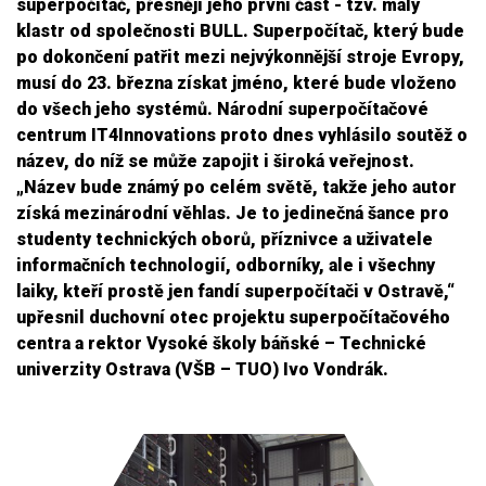
superpočítač, přesněji jeho první část - tzv. malý
klastr od společnosti BULL. Superpočítač, který bude
po dokončení patřit mezi nejvýkonnější stroje Evropy,
musí do 23. března získat jméno, které bude vloženo
do všech jeho systémů. Národní superpočítačové
centrum IT4Innovations proto dnes vyhlásilo soutěž o
název, do níž se může zapojit i široká veřejnost.
„Název bude známý po celém světě, takže jeho autor
získá mezinárodní věhlas. Je to jedinečná šance pro
studenty technických oborů, příznivce a uživatele
informačních technologií, odborníky, ale i všechny
laiky, kteří prostě jen fandí superpočítači v Ostravě,“
upřesnil duchovní otec projektu superpočítačového
centra a rektor Vysoké školy báňské – Technické
univerzity Ostrava (VŠB – TUO) Ivo Vondrák.