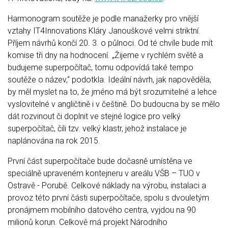
Harmonogram soutěže je podle manažerky pro vnější
vztahy IT4Innovations Kláry Janouškové velmi striktní.
Příjem návrhů končí 20. 3. o půlnoci. Od té chvíle bude mít
komise tři dny na hodnocení. „Žijeme v rychlém světě a
budujeme superpočítač, tomu odpovídá také tempo
soutěže o název,“ podotkla. Ideální návrh, jak napověděla,
by měl myslet na to, že jméno má být srozumitelné a lehce
vyslovitelné v angličtině i v češtině. Do budoucna by se mělo
dát rozvinout či doplnit ve stejné logice pro velký
superpočítač, čili tzv. velký klastr, jehož instalace je
naplánována na rok 2015.
První část superpočítače bude dočasně umístěna ve
speciálně upraveném kontejneru v areálu VŠB – TUO v
Ostravě - Porubě. Celkové náklady na výrobu, instalaci a
provoz této první části superpočítače, spolu s dvouletým
pronájmem mobilního datového centra, vyjdou na 90
milionů korun. Celkově má projekt Národního