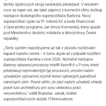
těchto špičkových strojů nedokáže představit. V letošním
roce se nejen oni, ale také zájemci z komerční sféry dočkají
nástupce dosluhujícího superpočítače Barbora. Nový
superpočítač vyjde na 91 milionů Kč a bude financován
z Operačního programu Jan Amos Komenský, který spadá
pod Ministerstvo školství, mládeže a tělovýchovy České
republiky.
„Tento systém nepořizujeme až tak z důvodu rozšiřování
kapacit našeho centra – k tomu dojde až v případě rozšíření
superpočítače Karolina v roce 2026. Nicméně nástupce
Barbory vybavený proces
ory
Intel® Xeon® 6 s P-core
, které
představují nejmodernější typ procesorů, umožní našim
uživatelům významně zrychlit řešení vybraných
paměťově
náročných úloh
. Pevně věřím, že část našich uživatelů shledá
právě tuto architekturu pro svou vědeckou práci
neocenitelnou,“
sdělil Branislav Jansík, ředitel
superpočítačových služeb IT4Innovations.