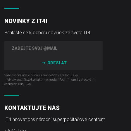
NOVINKY Z IT4I
Přihlaste se k odběru novinek ze světa IT4I
ODESLAT
Vaše osobní údaje budou zpracovány v souladu s ‹a
href="//www.it4i­.cz/kontaktni-formular"›Podmínkami zpracování
osobních údajů‹/a›.
KONTAKTUJTE NÁS
IT4Innovations národní superpočítačové centrum
info@it4i.cz