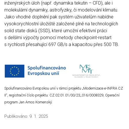
inženýrských úloh (např. dynamika tekutin – CFD), ale i
molekulární dynamiky, astrofyziky, či modelování klimatu.
Jako vhodné doplnění pak systém uživatelům nabídne
vysokorychlostní úložiště založené plně na technologiích
solid state disků (SSD), které umožní efektivní práci
s delšími výpočty pomocí metody checkpoint-restart
s rychlostí přesahující 697 GB/s a kapacitou přes 500 TB.
Spolufinancováno Evropskou unií v rámci projektu „Modernizace e-INFRA CZ
II“, registrační číslo projektu: CZ.02.01.01/00/23_016/0008329, Operační
program Jan Amos Komenský.
Publikováno:
9. 1. 2025