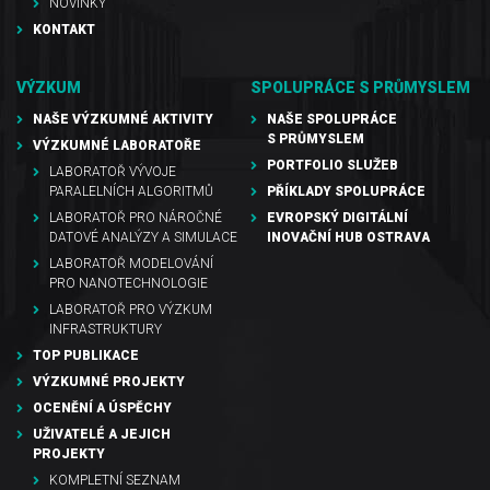
NOVINKY
KONTAKT
VÝZKUM
SPOLUPRÁCE S PRŮMYSLEM
NAŠE VÝZKUMNÉ AKTIVITY
NAŠE SPOLUPRÁCE
S PRŮMYSLEM
VÝZKUMNÉ LABORATOŘE
PORTFOLIO SLUŽEB
LABORATOŘ VÝVOJE
PARALELNÍCH ALGORITMŮ
PŘÍKLADY SPOLUPRÁCE
LABORATOŘ PRO NÁROČNÉ
EVROPSKÝ DIGITÁLNÍ
DATOVÉ ANALÝZY A SIMULACE
INOVAČNÍ HUB OSTRAVA
LABORATOŘ MODELOVÁNÍ
PRO NANOTECHNOLOGIE
LABORATOŘ PRO VÝZKUM
INFRASTRUKTURY
TOP PUBLIKACE
VÝZKUMNÉ PROJEKTY
OCENĚNÍ A ÚSPĚCHY
UŽIVATELÉ A JEJICH
PROJEKTY
KOMPLETNÍ SEZNAM