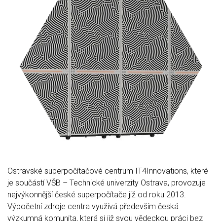
Ostravské superpočítačové centrum IT4Innovations, které
je součástí VŠB – Technické univerzity Ostrava, provozuje
nejvýkonnější české superpočítače již od roku 2013.
Výpočetní zdroje centra využívá především česká
výzkumná komunita, která si již svou vědeckou práci bez