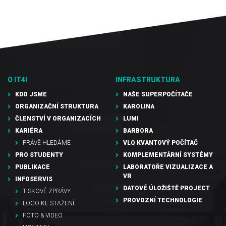
O IT4I
INFRASTRUKTURA
KDO JSME
NAŠE SUPERPOČÍTAČE
ORGANIZAČNÍ STRUKTURA
KAROLINA
ČLENSTVÍ V ORGANIZACÍCH
LUMI
KARIÉRA
BARBORA
PRÁVĚ HLEDÁME
VLQ KVANTOVÝ POČÍTAČ
PRO STUDENTY
KOMPLEMENTÁRNÍ SYSTÉMY
PUBLIKACE
LABORATOŘE VIZUALIZACE A
VR
INFOSERVIS
DATOVÉ ÚLOŽIŠTĚ PROJECT
TISKOVÉ ZPRÁVY
PROVOZNÍ TECHNOLOGIE
LOGO KE STAŽENÍ
FOTO & VIDEO