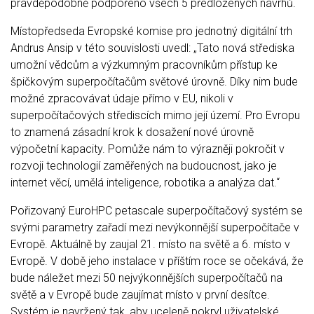
pravděpodobně podpořeno všech 5 předložených návrhů.
Místopředseda Evropské komise pro jednotný digitální trh
Andrus Ansip v této souvislosti uvedl: „Tato nová střediska
umožní vědcům a výzkumným pracovníkům přístup ke
špičkovým superpočítačům světové úrovně. Díky nim bude
možné zpracovávat údaje přímo v EU, nikoli v
superpočítačových střediscích mimo její území. Pro Evropu
to znamená zásadní krok k dosažení nové úrovně
výpočetní kapacity. Pomůže nám to výrazněji pokročit v
rozvoji technologií zaměřených na budoucnost, jako je
internet věcí, umělá inteligence, robotika a analýza dat.“
Pořizovaný EuroHPC petascale superpočítačový systém se
svými parametry zařadí mezi nevýkonnější superpočítače v
Evropě. Aktuálně by zaujal 21. místo na světě a 6. místo v
Evropě. V době jeho instalace v příštím roce se očekává, že
bude náležet mezi 50 nejvýkonnějších superpočítačů na
světě a v Evropě bude zaujímat místo v první desítce.
Systém je navržený tak, aby uceleně pokryl uživatelské