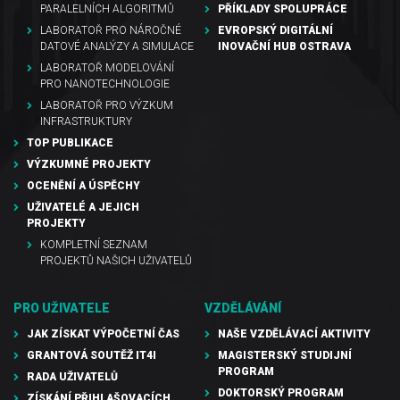
PARALELNÍCH ALGORITMŮ
PŘÍKLADY SPOLUPRÁCE
LABORATOŘ PRO NÁROČNÉ
EVROPSKÝ DIGITÁLNÍ
DATOVÉ ANALÝZY A SIMULACE
INOVAČNÍ HUB OSTRAVA
LABORATOŘ MODELOVÁNÍ
PRO NANOTECHNOLOGIE
LABORATOŘ PRO VÝZKUM
INFRASTRUKTURY
TOP PUBLIKACE
VÝZKUMNÉ PROJEKTY
OCENĚNÍ A ÚSPĚCHY
UŽIVATELÉ A JEJICH
PROJEKTY
KOMPLETNÍ SEZNAM
PROJEKTŮ NAŠICH UŽIVATELŮ
PRO UŽIVATELE
VZDĚLÁVÁNÍ
JAK ZÍSKAT VÝPOČETNÍ ČAS
NAŠE VZDĚLÁVACÍ AKTIVITY
GRANTOVÁ SOUTĚŽ IT4I
MAGISTERSKÝ STUDIJNÍ
PROGRAM
RADA UŽIVATELŮ
DOKTORSKÝ PROGRAM
ZÍSKÁNÍ PŘIHLAŠOVACÍCH