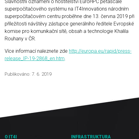
Slavnostní oznámení o hostitelství EuroHPC petascale
superpočítačového systému na IT4Innovations národním
superpočítačovém centru proběhne dne 13. června 2019 při
příležitosti návštěvy zástupce generálního ředitele Evropské
komise pro komunikační sítě, obsah a technologie Khalila
Rouhany v ČR.
Více informací naleznete zde
http://europa.eu/rapid/press-
release_IP-19-2868_en.htm
.
Publikováno:
7. 6. 2019
O IT4I
INFRASTRUKTURA