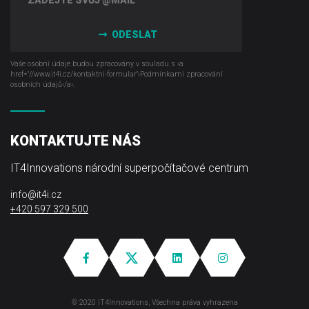
ODESLAT
Vaše osobní údaje budou zpracovány v souladu s ‹a
href="//www.it4i­.cz/kontaktni-formular"›Podmínkami zpracování
osobních údajů‹/a›.
KONTAKTUJTE NÁS
IT4Innovations národní superpočítačové centrum
info@it4i.cz
+420 597 329 500
© 2020 IT4Innovations, Všechna práva vyhrazena