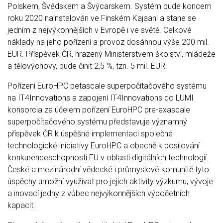
Polskem, Švédskem a Švýcarskem. Systém bude koncem
roku 2020 nainstalován ve Finském Kajaani a stane se
jedním z nejvýkonnějších v Evropě i ve světě. Celkové
náklady na jeho pořízení a provoz dosáhnou výše 200 mil.
EUR. Příspěvek ČR, hrazený Ministerstvem školství, mládeže
a tělovýchovy, bude činit 2,5 %, tzn. 5 mil. EUR.
Pořízení EuroHPC petascale superpočítačového systému
na IT4Innovations a zapojení IT4Innovations do LUMI
konsorcia za účelem pořízení EuroHPC pre-exascale
superpočítačového systému představuje významný
příspěvek ČR k úspěšné implementaci společné
technologické iniciativy EuroHPC a obecně k posilování
konkurenceschopnosti EU v oblasti digitálních technologií.
České a mezinárodní vědecké i průmyslové komunitě tyto
úspěchy umožní využívat pro jejich aktivity výzkumu, vývoje
a inovací jedny z vůbec nejvýkonnějších výpočetních
kapacit.