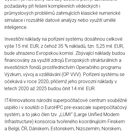
požadavky při řešení komplexních vědeckých i
průmyslových problémů zahrnujících klasické numerické
simulace i rozsáhlé datové analýzy nebo využití umělé
inteligence.
Investiční náklady na pořízení systému dosáhnou celkové
výše 15 mil. EUR, z čehož 35 % nákladů, tzn. 5,25 mil. EUR,
bude uhrazeno Evropskou komisí. Zbývající náklady budou
financovány za využití zdrojů Evropských strukturálních a
investičních fondů prostřednictvím Operačního programu
Výzkum, vývoj a vzdělávání (OP VVV). Pořízení systému se
očekává v roce 2020, přičemž jeho provozní náklady v
letech 2020 až 2025 budou činit 14 mil. EUR.
IT4Innovations národní superpočítačové centrum souběžně
uspělo i v soutěži o EuroHPC pre-exascale superpočítačový
systém, a to jako člen tzv. „LUMI“ (Large Unified Modern
Infrastructure) konsorcia tvořeného koordinujícím Finskem
a Belgií, ČR, Dánskem, Estonskem, Nizozemím, Norskem,