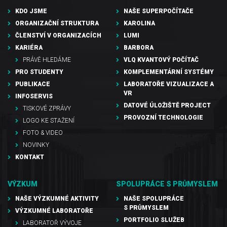
KDO JSME
NAŠE SUPERPOČÍTAČE
ORGANIZAČNÍ STRUKTURA
KAROLINA
ČLENSTVÍ V ORGANIZACÍCH
LUMI
KARIÉRA
BARBORA
PRÁVĚ HLEDÁME
VLQ KVANTOVÝ POČÍTAČ
PRO STUDENTY
KOMPLEMENTÁRNÍ SYSTÉMY
PUBLIKACE
LABORATOŘE VIZUALIZACE A
VR
INFOSERVIS
DATOVÉ ÚLOŽIŠTĚ PROJECT
TISKOVÉ ZPRÁVY
PROVOZNÍ TECHNOLOGIE
LOGO KE STAŽENÍ
FOTO & VIDEO
NOVINKY
KONTAKT
VÝZKUM
SPOLUPRÁCE S PRŮMYSLEM
NAŠE VÝZKUMNÉ AKTIVITY
NAŠE SPOLUPRÁCE
S PRŮMYSLEM
VÝZKUMNÉ LABORATOŘE
PORTFOLIO SLUŽEB
LABORATOŘ VÝVOJE