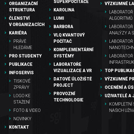
SUPERPOČÍTAČE
ORGANIZAČNÍ
VÝZKUMNÉ L
STRUKTURA
KAROLINA
LABORATOŘ 
ČLENSTVÍ
LUMI
ALGORITMŮ
V ORGANIZACÍCH
BARBORA
LABORATOŘ
KARIÉRA
ANALÝZY A 
VLQ KVANTOVÝ
PRÁVĚ
POČÍTAČ
LABORATOŘ 
HLEDÁME
NANOTECHN
KOMPLEMENTÁRNÍ
PRO STUDENTY
SYSTÉMY
LABORATOŘ
INFRASTRU
PUBLIKACE
LABORATOŘE
VIZUALIZACE A VR
TOP PUBLIKA
INFOSERVIS
DATOVÉ ÚLOŽIŠTĚ
VÝZKUMNÉ P
TISKOVÉ
PROJECT
ZPRÁVY
OCENĚNÍ A Ú
PROVOZNÍ
LOGO KE
UŽIVATELÉ A 
TECHNOLOGIE
STAŽENÍ
KOMPLETNÍ
FOTO & VIDEO
NAŠICH UŽIV
NOVINKY
KONTAKT