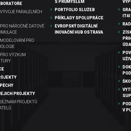
S PRŮMYSLEM
VÝP
ABORATOŘE
PORTFOLIO SLUŽEB
GRA
VÝVOJE PARALELNÍCH
IT4I
PŘÍKLADY SPOLUPRÁCE
RAD
 PRO NÁROČNÉ DATOVÉ
EVROPSKÝ DIGITÁLNÍ
SIMULACE
INOVAČNÍ HUB OSTRAVA
ZÍS
PŘI
MODELOVÁNÍ PRO
ÚDA
OLOGIE
POV
 PRO VÝZKUM
UŽI
KTURY
DOK
CE
PO
ROJEKTY
ŠKO
SPĚCHY
VYT
JEJICH PROJEKTY
SUP
 SEZNAM PROJEKTŮ
POD
ATELŮ
V P