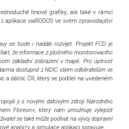
dnoduché liniové grafiky, ale také v rámci
a z aplikace viaRODOS ve svém zpravodajství
vy se bude i nadále rozvíjet. Projekt FCD je
 fakt, že informace z plošného monitorovacího
jenom základní zobrazení v mapě. Pro úplnost
 zdarma dostupné z NDIC všem odběratelům ve
lnic a dálnic ČR, který se podílel na uvedeném
pojili ji s novými datovými zdroji Národního
émem Floreon+, který nám umožňuje vylepšit
ivatel se také může podívat na vývoj dopravní
ové analýzy a simulace aplikaci spravuje.