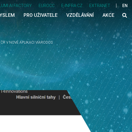
LUMI AI FACTORY
EUROCC
E-INFRA CZ
EXTRANET
EN
MYSLEM
PRO UŽIVATELE
VZDĚLÁVÁNÍ
AKCE
ČR V NOVÉ APLIKACI VIARODOS