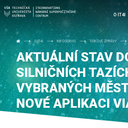
O IT4I
O IT4I
INFOSERVIS
TISKOVÉ ZPRÁVY
AKTUÁLNÍ STAV 
SILNIČNÍCH TAZÍC
VYBRANÝCH MĚST
NOVÉ APLIKACI V