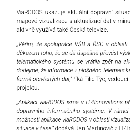
ViaRODOS ukazuje aktuální dopravní situac
mapové vizualizace s aktualizací dat v min
aktivně využívá také Česká televize.
„Věřím, že spolupráce VŠB a ŘSD v oblasti t
důkazem toho, že se dá úspěšně převést výsle
telematického systému se vrátila zpět na ak
dodejme, že informace z plošného telematic
formě otevřených dat,“
říká Filip Týc, vedouc
projektu.
„Aplikaci viaRODOS jsme v IT4Innovations př
dopravního informačního systému. V rámci 
možnosti aplikace viaRODOS v oblasti vizuali
situace v čase,“
dodává Jan Martinovič z IT4I