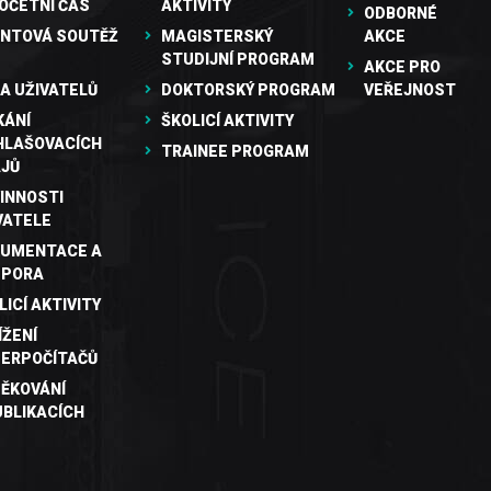
OČETNÍ ČAS
AKTIVITY
ODBORNÉ
NTOVÁ SOUTĚŽ
MAGISTERSKÝ
AKCE
STUDIJNÍ PROGRAM
AKCE PRO
A UŽIVATELŮ
DOKTORSKÝ PROGRAM
VEŘEJNOST
KÁNÍ
ŠKOLICÍ AKTIVITY
HLAŠOVACÍCH
TRAINEE PROGRAM
JŮ
INNOSTI
VATELE
UMENTACE A
DPORA
LICÍ AKTIVITY
ÍŽENÍ
ERPOČÍTAČŮ
ĚKOVÁNÍ
UBLIKACÍCH