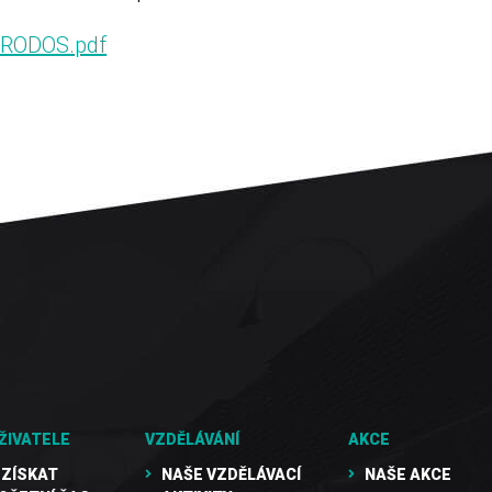
iaRODOS.pdf
ŽIVATELE
VZDĚLÁVÁNÍ
AKCE
 ZÍSKAT
NAŠE VZDĚLÁVACÍ
NAŠE AKCE