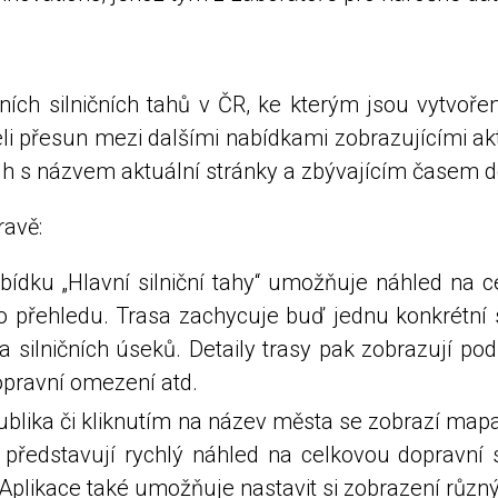
ních silničních tahů v ČR, ke kterým jsou vytvoř
i přesun mezi dalšími nabídkami zobrazujícími akt
uh s názvem aktuální stránky a zbývajícím časem d
ravě:
ídku „Hlavní silniční tahy“ umožňuje náhled na c
o přehledu. Trasa zachycuje buď jednu konkrétní 
 silničních úseků. Detaily trasy pak zobrazují pod
opravní omezení atd.
ka či kliknutím na název města se zobrazí mapa s 
ředstavují rychlý náhled na celkovou dopravní si
. Aplikace také umožňuje nastavit si zobrazení růz