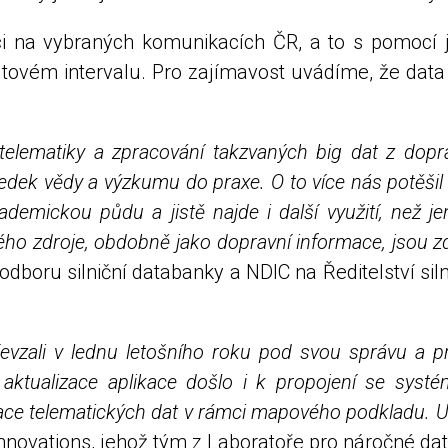
i na vybraných komunikacích ČR, a to s pomocí je
utovém intervalu. Pro zajímavost uvádíme, že dat
elematiky a zpracování takzvaných big dat z dopra
dek vědy a výzkumu do praxe. O to více nás potěšil
ademickou půdu a jistě najde i další využití, než 
kého zdroje, obdobně jako dopravní informace, jsou
í odboru silniční databanky a NDIC na Ředitelství si
evzali v lednu letošního roku pod svou správu a pro
aktualizace aplikace došlo i k propojení se syst
zace telematických dat v rámci mapového podkladu. Už
nnovations, jehož tým z Laboratoře pro náročné dat