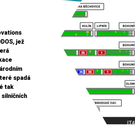
ovations
ODOS, jež
terá
kace
Národním
které spadá
lé tak
silničních