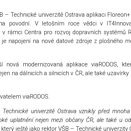
 – Technické univerzitě Ostrava aplikaci Floreon
éna povodní. V letošním roce vědci v IT4Innov
u v rámci Centra pro rozvoj dopravních systémů R
 je napojení na nové datové zdroje z plošného m
áší nová modernizovaná aplikace viaRODOS, kte
ejen na dálnicích a silnicích v ČR, ale také uzaví
ovatelem viaRODOS.
 Technické univerzitě Ostrava vznikly před mnoha l
ké uplatnění nejen mezi občany ČR, ale také u odbo
terý ještě jako rektor VŠB – Technické univerzity O