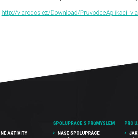
a
http://viarodos.cz/Download/PruvodceAplikaci_v
SPOLUPRÁCE S PRŮMYSLEM
PRO U
NÉ AKTIVITY
NAŠE SPOLUPRÁCE
JAK