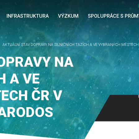
INFRASTRUKTURA
VÝZKUM
SPOLUPRÁCE S PRŮ
AKTUÁLNÍ STAV DOPRAVY NA SILNIČNÍCH TAZÍCH A VE VYBRANÝCH MĚSTECH 
DOPRAVY NA
H A VE
ECH ČR V
IARODOS