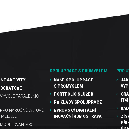
SPOLUPRÁCE S PRŮMYSLEM
PRO U
NÉ AKTIVITY
NAŠE SPOLUPRÁCE
JAK
S PRŮMYSLEM
VÝP
ABORATOŘE
PORTFOLIO SLUŽEB
GRA
VÝVOJE PARALELNÍCH
IT4I
PŘÍKLADY SPOLUPRÁCE
RAD
 PRO NÁROČNÉ DATOVÉ
EVROPSKÝ DIGITÁLNÍ
SIMULACE
INOVAČNÍ HUB OSTRAVA
ZÍS
PŘI
MODELOVÁNÍ PRO
ÚDA