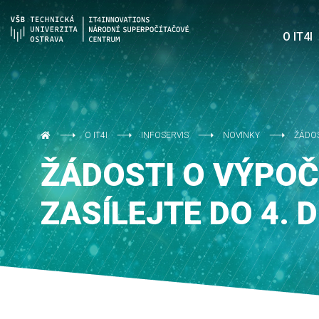
O IT4I
O IT4I
INFOSERVIS
NOVINKY
ŽÁDOS
ŽÁDOSTI O VÝPOČ
ZASÍLEJTE DO 4. 