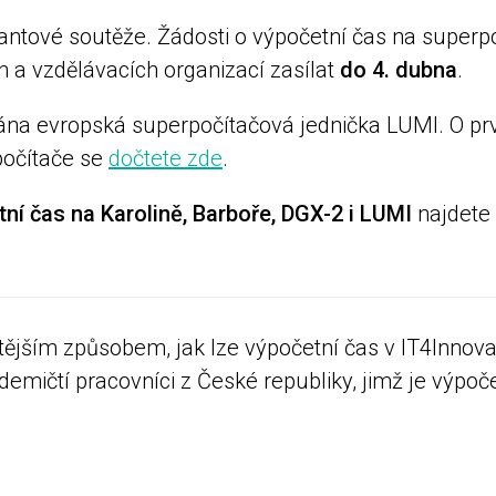
grantové soutěže. Žádosti o výpočetní čas na superp
 vzdělávacích organizací zasílat
do 4. dubna
.
vána evropská superpočítačová jednička LUMI. O p
počítače se
dočtete zde
.
ní čas na Karolině, Barboře, DGX-2 i LUMI
najdete
jším způsobem, jak lze výpočetní čas v IT4Innovatio
demičtí pracovníci z České republiky, jimž je výpo