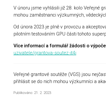
V únoru jsme vyhlásili již 28. kolo Veřejné 
mohou zaměstnanci výzkumných, vědeckých a
Od února 2023 je plně v provozu a akcepto
pilotním testováním GPU části tohoto super
Více informací a formulář žádosti o výpočet
uzivatele/grantova-soutez-it4i
Veřejné grantové soutěže (VGS) jsou nejčastě
přihlásit se do nich mohou výzkumníci a aka
Publikováno:
21. 2. 2023