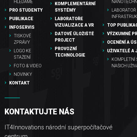
HLEDÁME
NANOTECHN
KOMPLEMENTÁRNÍ
PRO STUDENTY
SYSTÉMY
LABORATOŘ
INFRASTRU
PUBLIKACE
LABORATOŘE
VIZUALIZACE A VR
TOP PUBLIKA
INFOSERVIS
DATOVÉ ÚLOŽIŠTĚ
VÝZKUMNÉ P
TISKOVÉ
PROJECT
ZPRÁVY
OCENĚNÍ A Ú
PROVOZNÍ
LOGO KE
UŽIVATELÉ A 
TECHNOLOGIE
STAŽENÍ
KOMPLETNÍ
FOTO & VIDEO
NAŠICH UŽIV
NOVINKY
KONTAKT
KONTAKTUJTE NÁS
IT4Innovations národní superpočítačové
centrum