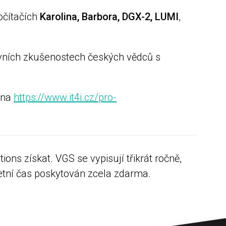
očítačích
Karolina, Barbora, DGX-2, LUMI
,
rvních zkušenostech českých vědců s
 na
https://www.it4i.cz/pro-
ns získat. VGS se vypisují třikrát ročně,
četní čas poskytován zcela zdarma.