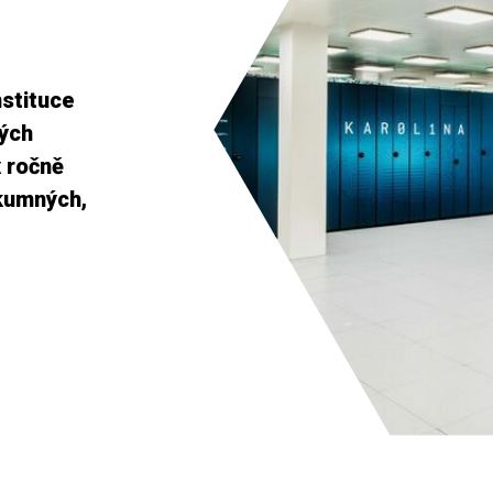
nstituce
ých
x ročně
zkumných,