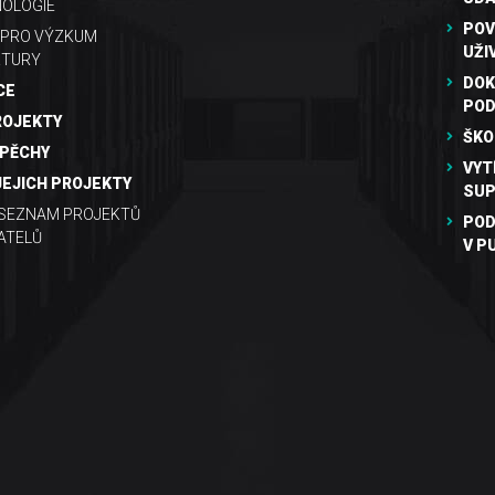
OLOGIE
POV
 PRO VÝZKUM
UŽI
KTURY
DOK
CE
PO
ROJEKTY
ŠKO
SPĚCHY
VYT
JEJICH PROJEKTY
SUP
 SEZNAM PROJEKTŮ
POD
ATELŮ
V P