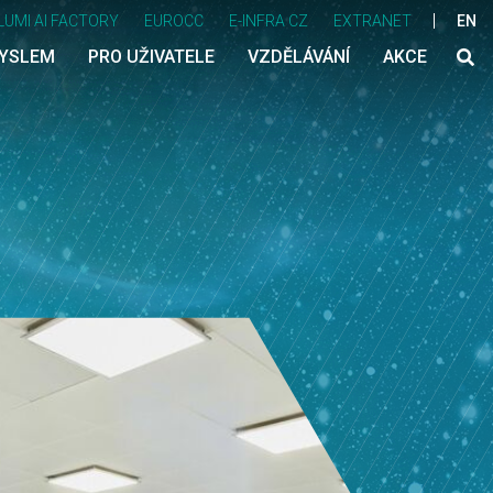
LUMI AI FACTORY
EUROCC
E-INFRA CZ
EXTRANET
EN
MYSLEM
PRO UŽIVATELE
VZDĚLÁVÁNÍ
AKCE