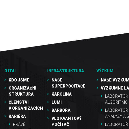
O IT4I
INFRASTRUKTURA
VÝZKUM
KDO JSME
NAŠE
NAŠE VÝZKUM
SUPERPOČÍTAČE
ORGANIZAČNÍ
VÝZKUMNÉ L
STRUKTURA
KAROLINA
LABORATOŘ 
ČLENSTVÍ
LUMI
ALGORITMŮ
V ORGANIZACÍCH
BARBORA
LABORATOŘ
KARIÉRA
ANALÝZY A 
VLQ KVANTOVÝ
PRÁVĚ
POČÍTAČ
LABORATOŘ 