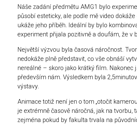
Náše zadání předmětu AMG1 bylo experimentá
působí esteticky, ale podle mě video dokáže 
ukáže jeho příběh. Ideální by bylo kombinova
experiment přijala pozitivně a doufám, že v 
Největší výzvou byla časová náročnost. Tvor
nedokáže plně představit, co vše obnáší vytv
nereálné – skoro jako krátký film. Nakonec j
především nám. Výsledkem byla 2,5minutová 
výstavy.
Animace totiž není jen o tom „otočit kamerou
je extrémně časově náročná, jak na tvorbu, 
zejména pokud by fakulta trvala na původn