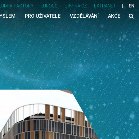
LUMI AI FACTORY
EUROCC
E-INFRA CZ
EXTRANET
EN
MYSLEM
PRO UŽIVATELE
VZDĚLÁVÁNÍ
AKCE