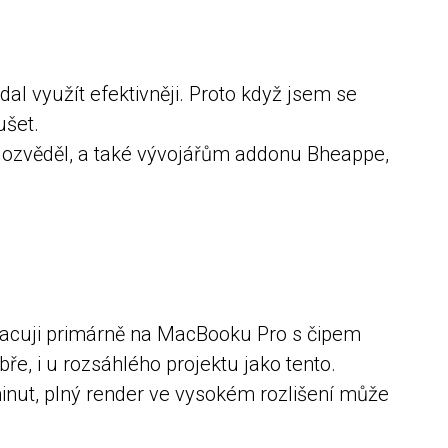
l využít efektivněji. Proto když jsem se
ušet.
 dozvěděl, a také vývojářům addonu Bheappe,
 Pracuji primárně na MacBooku Pro s čipem
, i u rozsáhlého projektu jako tento.
minut, plný render ve vysokém rozlišení může