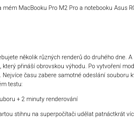
 na mém MacBooku Pro M2 Pro a notebooku Asus ROG 
ebujete několik různých renderů do druhého dne. A 
, který přináší obrovskou výhodu. Po vytvoření mo
. Nejvíce času zabere samotné odeslání souboru kv
ém testu:
uboru + 2 minuty renderování
tou stihnu na superpočítači udělat patnáctkrát víc