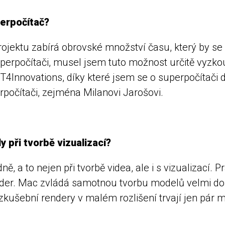
perpočítač?
ektu zabírá obrovské množství času, který by se da
perpočítači, musel jsem tuto možnost určitě vyzko
IT4Innovations, díky které jsem se o superpočítači
rpočítači, zejména Milanovi Jarošovi.
y při tvorbě vizualizací?
 a to nejen při tvorbě videa, ale i s vizualizací.
r. Mac zvládá samotnou tvorbu modelů velmi dobře
kušební rendery v malém rozlišení trvají jen pár 