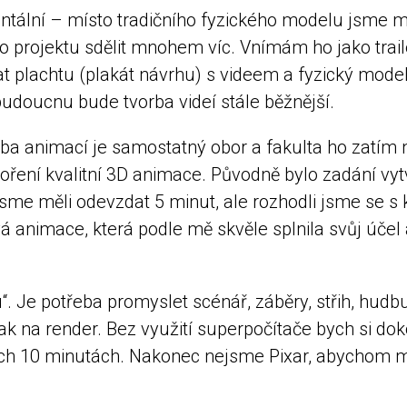
lní – místo tradičního fyzického modelu jsme měli
o projektu sdělit mnohem víc. Vnímám ho jako trail
t plachtu (plakát návrhu) s videem a fyzický model
budoucnu bude tvorba videí stále běžnější.
ba animací je samostatný obor a fakulta ho zatím ne
oření kvalitní 3D animace. Původně bylo zadání vyt
sme měli odevzdat 5 minut, ale rozhodli jsme se s ko
animace, která podle mě skvěle splnila svůj účel 
“. Je potřeba promyslet scénář, záběry, střih, hud
tak na render. Bez využití superpočítače bych si do
ích 10 minutách. Nakonec nejsme Pixar, abychom m