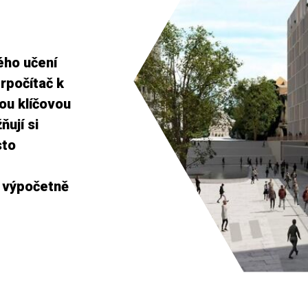
ého učení
rpočítač k
sou klíčovou
ují si
sto
t výpočetně