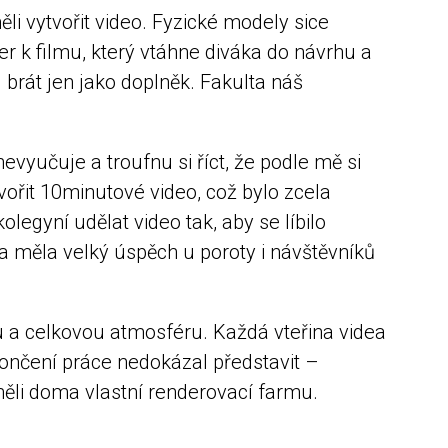
 vytvořit video. Fyzické modely sice
er k filmu, který vtáhne diváka do návrhu a
 brát jen jako doplněk. Fakulta náš
vyučuje a troufnu si říct, že podle mě si
vořit 10minutové video, což bylo zcela
legyní udělat video tak, aby se líbilo
a měla velký úspěch u poroty i návštěvníků
bu a celkovou atmosféru. Každá vteřina videa
končení práce nedokázal představit –
ěli doma vlastní renderovací farmu.