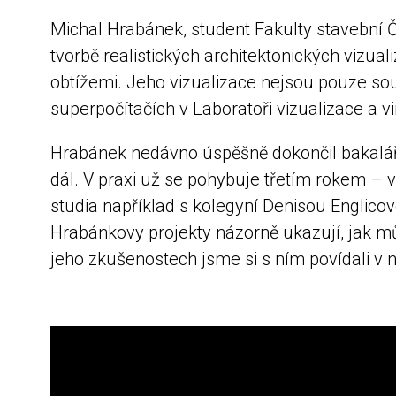
Michal Hrabánek, student Fakulty stavební Č
tvorbě realistických architektonických vizual
obtížemi. Jeho vizualizace nejsou pouze sou
superpočítačích v Laboratoři vizualizace a vir
Hrabánek nedávno úspěšně dokončil bakalář
dál. V praxi už se pohybuje třetím rokem – v
studia například s kolegyní Denisou Englico
Hrabánkovy projekty názorně ukazují, jak m
jeho zkušenostech jsme si s ním povídali v 