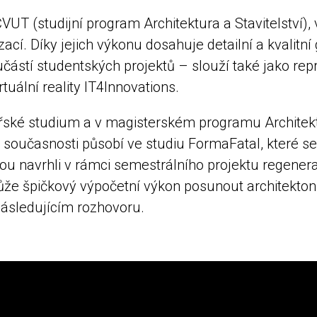
VUT (studijní program Architektura a Stavitelství),
izací. Díky jejich výkonu dosahuje detailní a kvalitn
částí studentských projektů – slouží také jako re
tuální reality IT4Innovations.
ské studium a v magisterském programu Architektu
 současnosti působí ve studiu FormaFatal, které se
vou navrhli v rámci semestrálního projektu regene
ůže špičkový výpočetní výkon posunout architektoni
následujícím rozhovoru.