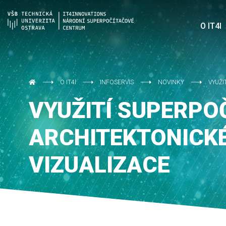
O IT4I
O IT4I
INFOSERVIS
NOVINKY
VYUŽI
VYUŽITÍ SUPERPO
ARCHITEKTONICK
VIZUALIZACE