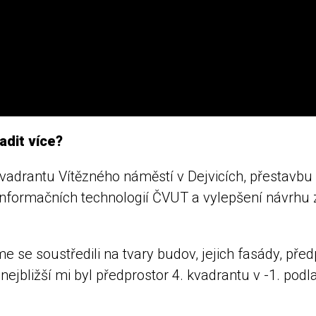
adit více?
vadrantu Vítězného náměstí v Dejvicích, přestavbu l
informačních technologií ČVUT a vylepšení návrhu z
me se soustředili na tvary budov, jejich fasády, pře
nejbližší mi byl předprostor 4. kvadrantu v -1. podl