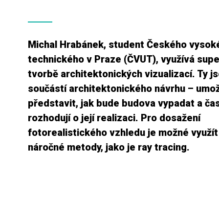
Michal Hrabánek, student Českého vysok
technického v Praze (ČVUT), využívá supe
tvorbě architektonických vizualizací. Ty j
součástí architektonického návrhu – umožň
představit, jak bude budova vypadat a ča
rozhodují o její realizaci. Pro dosažení
fotorealistického vzhledu je možné využí
náročné metody, jako je ray tracing.