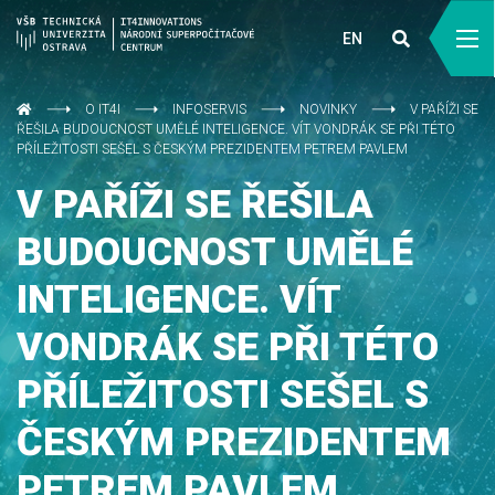
EN
O IT4I
INFOSERVIS
NOVINKY
V PAŘÍŽI SE
ŘEŠILA BUDOUCNOST UMĚLÉ INTELIGENCE. VÍT VONDRÁK SE PŘI TÉTO
PŘÍLEŽITOSTI SEŠEL S ČESKÝM PREZIDENTEM PETREM PAVLEM
V PAŘÍŽI SE ŘEŠILA
BUDOUCNOST UMĚLÉ
INTELIGENCE. VÍT
VONDRÁK SE PŘI TÉTO
PŘÍLEŽITOSTI SEŠEL S
ČESKÝM PREZIDENTEM
PETREM PAVLEM