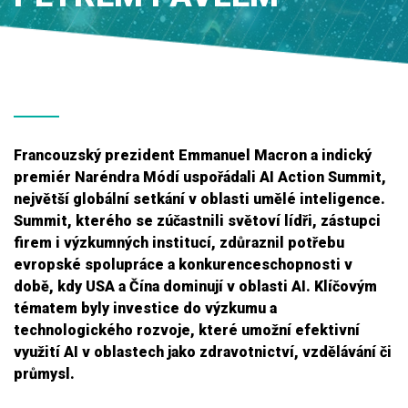
Francouzský prezident Emmanuel Macron a indický
premiér Naréndra Módí uspořádali AI Action Summit,
největší globální setkání v oblasti umělé inteligence.
Summit, kterého se zúčastnili světoví lídři, zástupci
firem i výzkumných institucí, zdůraznil potřebu
evropské spolupráce a konkurenceschopnosti v
době, kdy USA a Čína dominují v oblasti AI. Klíčovým
tématem byly investice do výzkumu a
technologického rozvoje, které umožní efektivní
využití AI v oblastech jako zdravotnictví, vzdělávání či
průmysl.