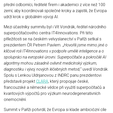
přední odborníci, ředitelé firem i akademici z více než 100
zemí, aby koordinovali společné kroky a zajistili, že Evropa
udrží krok v globálním vývoji AI.
Mezi účastníky summitu byl i Vít Vondrák, ředitel národního
superpočítačového centra IT4Innovations. Při této
příležitosti se na českém velvyslanectví v Paříži setkal s
prezidentem ČR Petrem Pavlem. „
Hovořili jsme mimo jiné o
klíčové roli IT4Innovations v podpoře umělé inteligence a o
spolupráci na evropské úrovni. Superpočítače a pokročilé AI
algoritmy mohou zásadně ovlivnit medicínský výzkum,
diagnostiku i vývoj nových léčebných metod,
“ uvedl Vondrák.
Spolu s Lenkou Uldrijanovou z INDRC panu prezidentovi
představili projekt
CLARA
, který propojuje české,
francouzské a německé vědce při využití superpočítačů a
kvantových výpočtů pro výzkum neurodegenerativních
onemocnění.
Summit v Paříži potvrdil, že Evropa si klade ambiciózní cíle