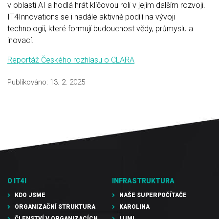
v oblasti AI a hodlá hrát klíčovou roli v jejím dalším rozvoji.
IT4Innovations se i nadále aktivně podílí na vývoji
technologií, které formují budoucnost vědy, průmyslu a
inovací.
Reportáž Českého rozhlasu o CLARA
Publikováno:
13. 2. 2025
O IT4I
INFRASTRUKTURA
KDO JSME
NAŠE SUPERPOČÍTAČE
ORGANIZAČNÍ STRUKTURA
KAROLINA
ČLENSTVÍ V ORGANIZACÍCH
LUMI