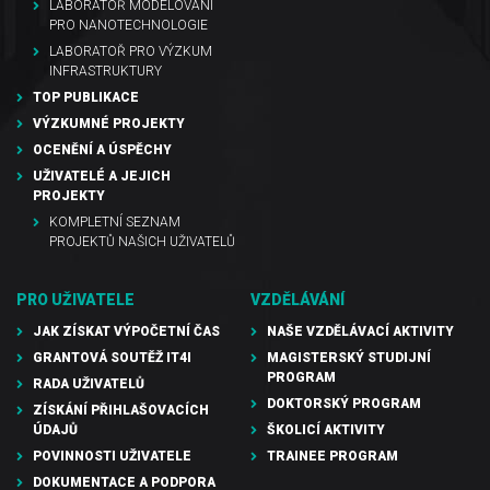
LABORATOŘ MODELOVÁNÍ
PRO NANOTECHNOLOGIE
LABORATOŘ PRO VÝZKUM
INFRASTRUKTURY
TOP PUBLIKACE
VÝZKUMNÉ PROJEKTY
OCENĚNÍ A ÚSPĚCHY
UŽIVATELÉ A JEJICH
PROJEKTY
KOMPLETNÍ SEZNAM
PROJEKTŮ NAŠICH UŽIVATELŮ
PRO UŽIVATELE
VZDĚLÁVÁNÍ
JAK ZÍSKAT VÝPOČETNÍ ČAS
NAŠE VZDĚLÁVACÍ AKTIVITY
GRANTOVÁ SOUTĚŽ IT4I
MAGISTERSKÝ STUDIJNÍ
PROGRAM
RADA UŽIVATELŮ
DOKTORSKÝ PROGRAM
ZÍSKÁNÍ PŘIHLAŠOVACÍCH
ÚDAJŮ
ŠKOLICÍ AKTIVITY
POVINNOSTI UŽIVATELE
TRAINEE PROGRAM
DOKUMENTACE A PODPORA