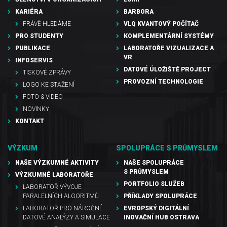
KARIÉRA
BARBORA
PRÁVĚ HLEDÁME
VLQ KVANTOVÝ POČÍTAČ
PRO STUDENTY
KOMPLEMENTÁRNÍ SYSTÉMY
PUBLIKACE
LABORATOŘE VIZUALIZACE A
VR
INFOSERVIS
DATOVÉ ÚLOŽIŠTĚ PROJECT
TISKOVÉ ZPRÁVY
PROVOZNÍ TECHNOLOGIE
LOGO KE STAŽENÍ
FOTO & VIDEO
NOVINKY
KONTAKT
VÝZKUM
SPOLUPRÁCE S PRŮMYSLEM
NAŠE VÝZKUMNÉ AKTIVITY
NAŠE SPOLUPRÁCE
S PRŮMYSLEM
VÝZKUMNÉ LABORATOŘE
PORTFOLIO SLUŽEB
LABORATOŘ VÝVOJE
PARALELNÍCH ALGORITMŮ
PŘÍKLADY SPOLUPRÁCE
LABORATOŘ PRO NÁROČNÉ
EVROPSKÝ DIGITÁLNÍ
DATOVÉ ANALÝZY A SIMULACE
INOVAČNÍ HUB OSTRAVA