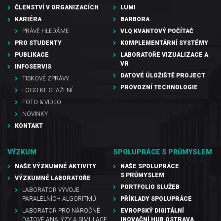
ČLENSTVÍ V ORGANIZACÍCH
LUMI
KARIÉRA
BARBORA
PRÁVĚ HLEDÁME
VLQ KVANTOVÝ POČÍTAČ
PRO STUDENTY
KOMPLEMENTÁRNÍ SYSTÉMY
PUBLIKACE
LABORATOŘE VIZUALIZACE A
VR
INFOSERVIS
DATOVÉ ÚLOŽIŠTĚ PROJECT
TISKOVÉ ZPRÁVY
PROVOZNÍ TECHNOLOGIE
LOGO KE STAŽENÍ
FOTO & VIDEO
NOVINKY
KONTAKT
VÝZKUM
SPOLUPRÁCE S PRŮMYSLEM
NAŠE VÝZKUMNÉ AKTIVITY
NAŠE SPOLUPRÁCE
S PRŮMYSLEM
VÝZKUMNÉ LABORATOŘE
PORTFOLIO SLUŽEB
LABORATOŘ VÝVOJE
PARALELNÍCH ALGORITMŮ
PŘÍKLADY SPOLUPRÁCE
LABORATOŘ PRO NÁROČNÉ
EVROPSKÝ DIGITÁLNÍ
DATOVÉ ANALÝZY A SIMULACE
INOVAČNÍ HUB OSTRAVA