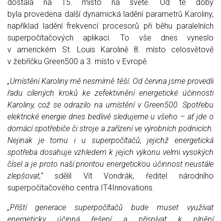
dostala na 15. místo na světě. Od té doby
byla provedena další dynamická ladění parametrů Karoliny,
například ladění frekvencí procesorů při běhu paralelních
superpočítačových aplikací. To vše dnes vyneslo
v americkém St. Louis Karolině 8. místo celosvětově
v žebříčku Green500 a 3. místo v Evropě.
„Umístění Karoliny mě nesmírně těší. Od června jsme provedli
řadu cílených kroků ke zefektivnění energetické účinnosti
Karoliny, což se odrazilo na umístění v Green500. Spotřebu
elektrické energie dnes bedlivě sledujeme u všeho – ať jde o
domácí spotřebiče či stroje a zařízení ve výrobních podnicích.
Nejinak je tomu i u superpočítačů, jejichž energetická
spotřeba dosahuje vzhledem k jejich výkonu velmi vysokých
čísel a je proto naší prioritou energetickou účinnost neustále
zlepšovat,“
sdělil Vít Vondrák, ředitel národního
superpočítačového centra IT4Innovations.
„Příští generace superpočítačů bude muset využívat
energeticky účinná řešení a přispívat k plnění