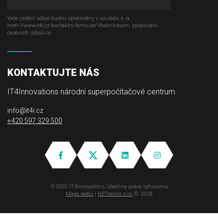
Vaše osobní údaje budou zpracovány v souladu s ‹a
href="//www.it4i­.cz/kontaktni-formular"›Podmínkami zpracování
osobních údajů‹/a›.
KONTAKTUJTE NÁS
IT4Innovations národní superpočítačové centrum
info@it4i.cz
+420 597 329 500
© 2020 IT4Innovations, Všechna práva vyhrazena
Mapa webu
|
NETservis s.r.o.
© 2026