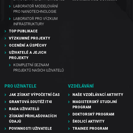
LABORATOŘ MODELOVÁNÍ
PRO NANOTECHNOLOGIE
LABORATOŘ PRO VÝZKUM
INFRASTRUKTURY
TOP PUBLIKACE
VÝZKUMNÉ PROJEKTY
OCENĚNÍ A ÚSPĚCHY
UŽIVATELÉ A JEJICH
PROJEKTY
KOMPLETNÍ SEZNAM
PROJEKTŮ NAŠICH UŽIVATELŮ
PRO UŽIVATELE
VZDĚLÁVÁNÍ
JAK ZÍSKAT VÝPOČETNÍ ČAS
NAŠE VZDĚLÁVACÍ AKTIVITY
GRANTOVÁ SOUTĚŽ IT4I
MAGISTERSKÝ STUDIJNÍ
PROGRAM
RADA UŽIVATELŮ
DOKTORSKÝ PROGRAM
ZÍSKÁNÍ PŘIHLAŠOVACÍCH
ÚDAJŮ
ŠKOLICÍ AKTIVITY
POVINNOSTI UŽIVATELE
TRAINEE PROGRAM