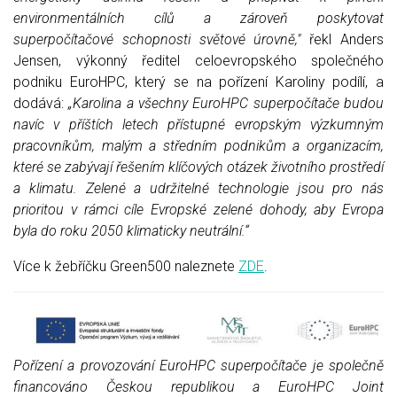
environmentálních cílů a zároveň poskytovat
superpočítačové schopnosti světové úrovně,"
řekl Anders
Jensen, výkonný ředitel celoevropského společného
podniku EuroHPC, který se na pořízení Karoliny podílí, a
dodává:
„Karolina a všechny EuroHPC superpočítače budou
navíc v příštích letech přístupné evropským výzkumným
pracovníkům, malým a středním podnikům a organizacím,
které se zabývají řešením klíčových otázek životního prostředí
a klimatu. Zelené a udržitelné technologie jsou pro nás
prioritou v rámci cíle Evropské zelené dohody, aby Evropa
byla do roku 2050 klimaticky neutrální.“
Více k žebříčku Green500 naleznete
ZDE
.
Pořízení a provozování EuroHPC superpočítače je společně
financováno Českou republikou a EuroHPC Joint