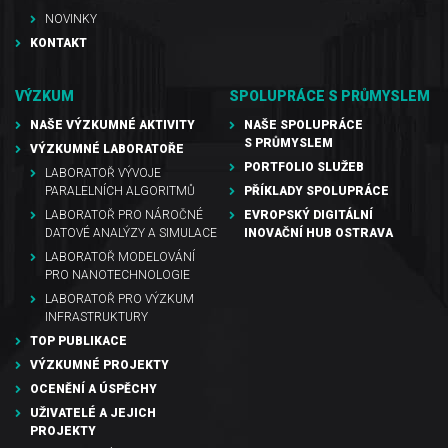
NOVINKY
KONTAKT
VÝZKUM
SPOLUPRÁCE S PRŮMYSLEM
NAŠE VÝZKUMNÉ AKTIVITY
NAŠE SPOLUPRÁCE
S PRŮMYSLEM
VÝZKUMNÉ LABORATOŘE
PORTFOLIO SLUŽEB
LABORATOŘ VÝVOJE
PARALELNÍCH ALGORITMŮ
PŘÍKLADY SPOLUPRÁCE
LABORATOŘ PRO NÁROČNÉ
EVROPSKÝ DIGITÁLNÍ
DATOVÉ ANALÝZY A SIMULACE
INOVAČNÍ HUB OSTRAVA
LABORATOŘ MODELOVÁNÍ
PRO NANOTECHNOLOGIE
LABORATOŘ PRO VÝZKUM
INFRASTRUKTURY
TOP PUBLIKACE
VÝZKUMNÉ PROJEKTY
OCENĚNÍ A ÚSPĚCHY
UŽIVATELÉ A JEJICH
PROJEKTY