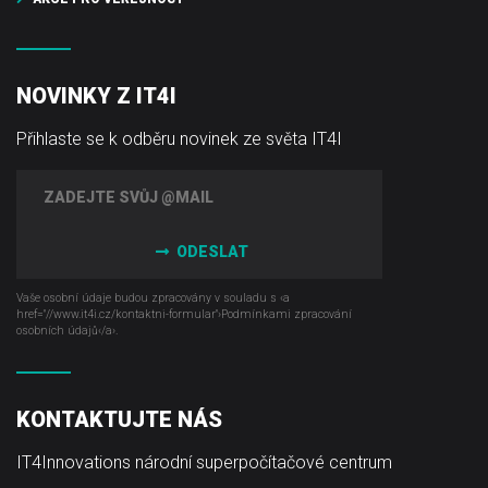
NOVINKY Z IT4I
Přihlaste se k odběru novinek ze světa IT4I
ODESLAT
Vaše osobní údaje budou zpracovány v souladu s ‹a
href="//www.it4i­.cz/kontaktni-formular"›Podmínkami zpracování
osobních údajů‹/a›.
KONTAKTUJTE NÁS
IT4Innovations národní superpočítačové centrum