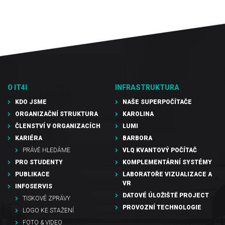
O IT4I
INFRASTRUKTURA
KDO JSME
NAŠE SUPERPOČÍTAČE
ORGANIZAČNÍ STRUKTURA
KAROLINA
ČLENSTVÍ V ORGANIZACÍCH
LUMI
KARIÉRA
BARBORA
PRÁVĚ HLEDÁME
VLQ KVANTOVÝ POČÍTAČ
PRO STUDENTY
KOMPLEMENTÁRNÍ SYSTÉMY
PUBLIKACE
LABORATOŘE VIZUALIZACE A
VR
INFOSERVIS
DATOVÉ ÚLOŽIŠTĚ PROJECT
TISKOVÉ ZPRÁVY
PROVOZNÍ TECHNOLOGIE
LOGO KE STAŽENÍ
FOTO & VIDEO