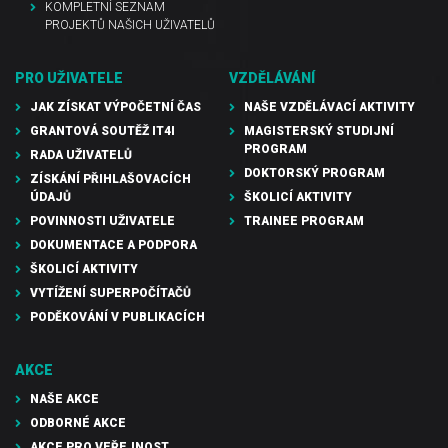
KOMPLETNÍ SEZNAM
PROJEKTŮ NAŠICH UŽIVATELŮ
PRO UŽIVATELE
VZDĚLÁVÁNÍ
JAK ZÍSKAT VÝPOČETNÍ ČAS
NAŠE VZDĚLÁVACÍ AKTIVITY
GRANTOVÁ SOUTĚŽ IT4I
MAGISTERSKÝ STUDIJNÍ
PROGRAM
RADA UŽIVATELŮ
DOKTORSKÝ PROGRAM
ZÍSKÁNÍ PŘIHLAŠOVACÍCH
ÚDAJŮ
ŠKOLICÍ AKTIVITY
POVINNOSTI UŽIVATELE
TRAINEE PROGRAM
DOKUMENTACE A PODPORA
ŠKOLICÍ AKTIVITY
VYTÍŽENÍ SUPERPOČÍTAČŮ
PODĚKOVÁNÍ V PUBLIKACÍCH
AKCE
NAŠE AKCE
ODBORNÉ AKCE
AKCE PRO VEŘEJNOST