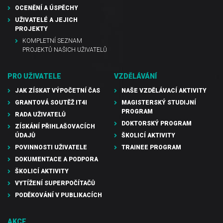
OCENĚNÍ A ÚSPĚCHY
UŽIVATELÉ A JEJICH
PROJEKTY
KOMPLETNÍ SEZNAM
PROJEKTŮ NAŠICH UŽIVATELŮ
PRO UŽIVATELE
VZDĚLÁVÁNÍ
JAK ZÍSKAT VÝPOČETNÍ ČAS
NAŠE VZDĚLÁVACÍ AKTIVITY
GRANTOVÁ SOUTĚŽ IT4I
MAGISTERSKÝ STUDIJNÍ
PROGRAM
RADA UŽIVATELŮ
DOKTORSKÝ PROGRAM
ZÍSKÁNÍ PŘIHLAŠOVACÍCH
ÚDAJŮ
ŠKOLICÍ AKTIVITY
POVINNOSTI UŽIVATELE
TRAINEE PROGRAM
DOKUMENTACE A PODPORA
ŠKOLICÍ AKTIVITY
VYTÍŽENÍ SUPERPOČÍTAČŮ
PODĚKOVÁNÍ V PUBLIKACÍCH
AKCE