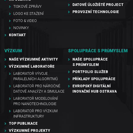
DATOVÉ ÚLOŽIŠTĚ PROJECT
TISKOVÉ ZPRÁVY
PROVOZNÍ TECHNOLOGIE
LOGO KE STAŽENÍ
FOTO & VIDEO
NOVINKY
KONTAKT
VÝZKUM
SPOLUPRÁCE S PRŮMYSLEM
NAŠE VÝZKUMNÉ AKTIVITY
NAŠE SPOLUPRÁCE
S PRŮMYSLEM
VÝZKUMNÉ LABORATOŘE
PORTFOLIO SLUŽEB
LABORATOŘ VÝVOJE
PARALELNÍCH ALGORITMŮ
PŘÍKLADY SPOLUPRÁCE
LABORATOŘ PRO NÁROČNÉ
EVROPSKÝ DIGITÁLNÍ
DATOVÉ ANALÝZY A SIMULACE
INOVAČNÍ HUB OSTRAVA
LABORATOŘ MODELOVÁNÍ
PRO NANOTECHNOLOGIE
LABORATOŘ PRO VÝZKUM
INFRASTRUKTURY
TOP PUBLIKACE
VÝZKUMNÉ PROJEKTY