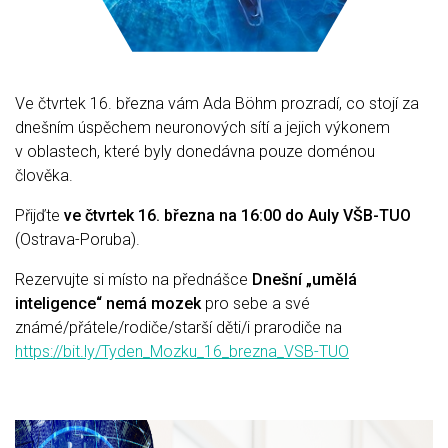
Ve čtvrtek 16. března vám Ada Böhm prozradí, co stojí za
dnešním úspěchem neuronových sítí a jejich výkonem
v oblastech, které byly donedávna pouze doménou
člověka.
Přijďte
ve čtvrtek 16. března na 16:00 do Auly VŠB-TUO
(Ostrava-Poruba).
Rezervujte si místo na přednášce
Dnešní „umělá
inteligence“ nemá mozek
pro sebe a své
známé/přátele/rodiče/starší děti/i prarodiče na
https://bit.ly/Tyden_Mozku_16_brezna_VSB-TUO