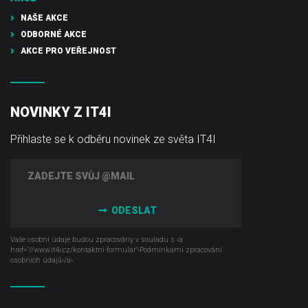
NAŠE AKCE
ODBORNÉ AKCE
AKCE PRO VEŘEJNOST
NOVINKY Z IT4I
Přihlaste se k odběru novinek ze světa IT4I
ODESLAT
Vaše osobní údaje budou zpracovány v souladu s ‹a
href="//www.it4i­.cz/kontaktni-formular"›Podmínkami zpracování
osobních údajů‹/a›.