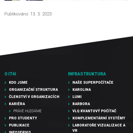
Publikováno:
13. 3. 2023
O IT4I
INFRASTRUKTURA
KDO JSME
NAŠE SUPERPOČÍTAČE
ORGANIZAČNÍ STRUKTURA
KAROLINA
ČLENSTVÍ V ORGANIZACÍCH
LUMI
KARIÉRA
BARBORA
PRÁVĚ HLEDÁME
VLQ KVANTOVÝ POČÍTAČ
PRO STUDENTY
KOMPLEMENTÁRNÍ SYSTÉMY
PUBLIKACE
LABORATOŘE VIZUALIZACE A
VR
INFOSERVIS