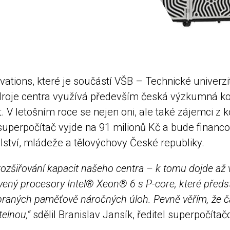
tions, které je součástí VŠB – Technické univerzi
droje centra využívá především česká výzkumná kom
. V letošním roce se nejen oni, ale také zájemci z
 superpočítač vyjde na 91 milionů Kč a bude fina
lství, mládeže a tělovýchovy České republiky.
ozšiřování kapacit našeho centra – k tomu dojde až v
vený proces
ory
Intel® Xeon® 6 s P-core
, které před
ybraných
paměťově náročných úloh
. Pevně věřím, že č
elnou,“
sdělil Branislav Jansík, ředitel superpočíta