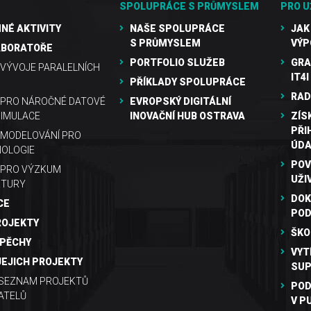
SPOLUPRÁCE S PRŮMYSLEM
PRO U
NÉ AKTIVITY
NAŠE SPOLUPRÁCE
JAK
S PRŮMYSLEM
VÝP
ABORATOŘE
PORTFOLIO SLUŽEB
GRA
VÝVOJE PARALELNÍCH
IT4I
PŘÍKLADY SPOLUPRÁCE
RAD
 PRO NÁROČNÉ DATOVÉ
EVROPSKÝ DIGITÁLNÍ
SIMULACE
INOVAČNÍ HUB OSTRAVA
ZÍS
PŘI
MODELOVÁNÍ PRO
ÚDA
OLOGIE
POV
 PRO VÝZKUM
UŽI
KTURY
DOK
CE
PO
ROJEKTY
ŠKO
SPĚCHY
VYT
JEJICH PROJEKTY
SUP
 SEZNAM PROJEKTŮ
POD
ATELŮ
V P