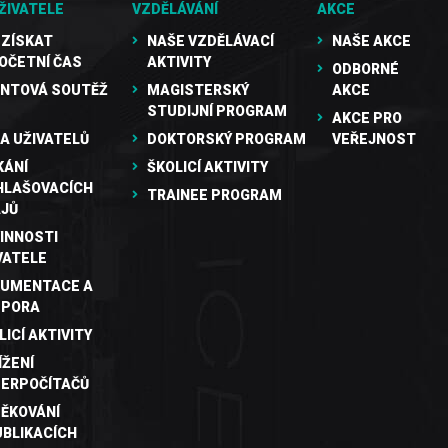
ŽIVATELE
VZDĚLÁVÁNÍ
AKCE
 ZÍSKAT
NAŠE VZDĚLÁVACÍ
NAŠE AKCE
OČETNÍ ČAS
AKTIVITY
ODBORNÉ
NTOVÁ SOUTĚŽ
MAGISTERSKÝ
AKCE
STUDIJNÍ PROGRAM
AKCE PRO
A UŽIVATELŮ
DOKTORSKÝ PROGRAM
VEŘEJNOST
KÁNÍ
ŠKOLICÍ AKTIVITY
HLAŠOVACÍCH
TRAINEE PROGRAM
JŮ
INNOSTI
VATELE
UMENTACE A
DPORA
LICÍ AKTIVITY
ÍŽENÍ
ERPOČÍTAČŮ
ĚKOVÁNÍ
UBLIKACÍCH