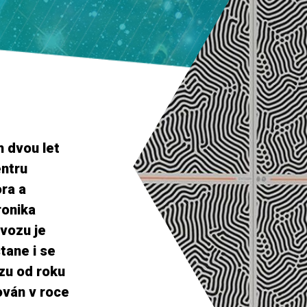
h dvou let
ntru
ra a
ronika
ovozu je
tane i se
zu od roku
ován v roce