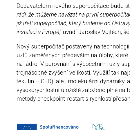
Dodavatelem nového superpočítače bude stejn
rádi, že můžeme navázat na první superpočítač
již třetí superpočítač, který budeme do Ostrav
instalaci v Evropě
,“ uvádí Jaroslav Vojtěch, 
Nový superpočítač postavený na technologii
uzlů zaměřených především na úlohy, které 
na jádro. V porovnání s výpočetními uzly su
trojnásobné zvýšení velikosti. Využití tak n
tekutin – CFD), ale i molekulární dynamiky,
vysokorychlostní úložiště založené plně na t
metody checkpoint-restart s rychlostí přesa