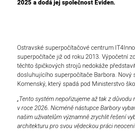
2025 a dodá jej společnost Eviden.
Ostravské superpočítačové centrum IT4Innova
superpočítače již od roku 2013. Výpočetní z
těchto špičkových strojů nedokáže představit
dosluhujícího superpočítače Barbora. Nový
Komenský, který spadá pod Ministerstvo ško
„Tento systém nepořizujeme až tak z důvodu r
v roce 2026. Nicméně nástupce Barbory vyba
našim uživatelům významně zrychlit řešení v
architekturu pro svou vědeckou práci neocenit