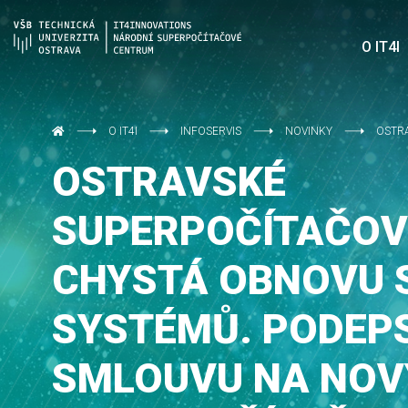
O IT4I
O IT4I
INFOSERVIS
NOVINKY
OSTR
OSTRAVSKÉ
SUPERPOČÍTAČOV
CHYSTÁ OBNOVU 
SYSTÉMŮ. PODEP
SMLOUVU NA NOV