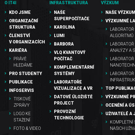
O IT4I
INFRASTRUKTURA
VÝZKUM
KDO JSME
NAŠE
NAŠE VÝZKUM
SUPERPOČÍTAČE
ORGANIZAČNÍ
VÝZKUMNÉ L
STRUKTURA
KAROLINA
LABORATOŘ 
ČLENSTVÍ
LUMI
ALGORITMŮ
V ORGANIZACÍCH
BARBORA
LABORATOŘ
KARIÉRA
ANALÝZY A 
VLQ KVANTOVÝ
PRÁVĚ
POČÍTAČ
LABORATOŘ 
HLEDÁME
NANOTECHN
KOMPLEMENTÁRNÍ
PRO STUDENTY
SYSTÉMY
LABORATOŘ
INFRASTRU
PUBLIKACE
LABORATOŘE
VIZUALIZACE A VR
TOP PUBLIKA
INFOSERVIS
DATOVÉ ÚLOŽIŠTĚ
VÝZKUMNÉ P
TISKOVÉ
PROJECT
ZPRÁVY
OCENĚNÍ A Ú
PROVOZNÍ
LOGO KE
UŽIVATELÉ A 
TECHNOLOGIE
STAŽENÍ
KOMPLETNÍ
FOTO & VIDEO
NAŠICH UŽIV