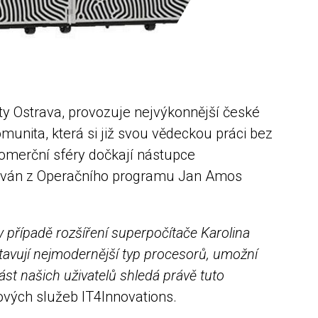
ty Ostrava, provozuje nejvýkonnější české
unita, která si již svou vědeckou práci bez
 komerční sféry dočkají nástupce
ncován z Operačního programu Jan Amos
 případě rozšíření superpočítače Karolina
stavují nejmodernější typ procesorů, umožní
ást našich uživatelů shledá právě tuto
čových služeb IT4Innovations.