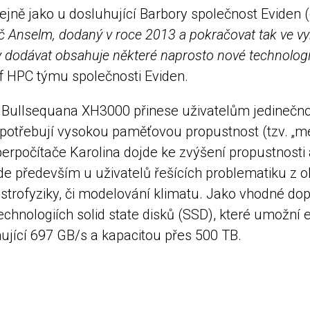
ě jako u dosluhující Barbory společnost Eviden (dří
 Anselm, dodaný v roce 2013 a pokračovat tak ve vyni
y dodávat obsahuje některé naprosto nové technologie
šéf HPC týmu společnosti Eviden.
 Bullsequana XH3000 přinese uživatelům jedinečnou
potřebují vysokou paměťovou propustnost (tzv. „m
perpočítače Karolina dojde ke zvýšení propustnosti 
ajde především u uživatelů řešících problematiku z 
 astrofyziky, či modelování klimatu. Jako vhodné d
echnologiích solid state disků (SSD), které umožní 
hující 697 GB/s a kapacitou přes 500 TB.