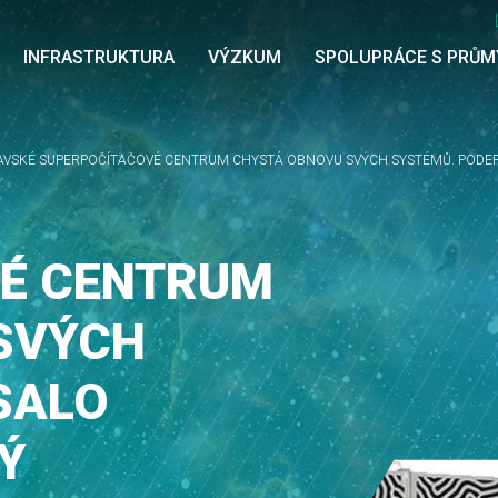
INFRASTRUKTURA
VÝZKUM
SPOLUPRÁCE S PRŮ
AVSKÉ SUPERPOČÍTAČOVÉ CENTRUM CHYSTÁ OBNOVU SVÝCH SYSTÉMŮ. PODE
É CENTRUM
SVÝCH
SALO
Ý