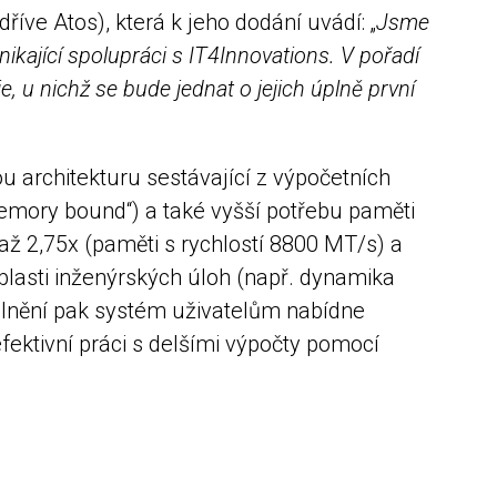
ve Atos), která k jeho dodání uvádí: „
Jsme
kající spolupráci s IT4Innovations. V pořadí
, u nichž se bude jednat o jejich úplně první
 architekturu sestávající z výpočetních
emory bound“) a také vyšší potřebu paměti
až 2,75x (paměti s rychlostí 8800 MT/s) a
oblasti inženýrských úloh (např. dynamika
oplnění pak systém uživatelům nabídne
efektivní práci s delšími výpočty pomocí