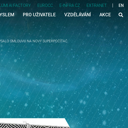
LUMI AI FACTORY
EUROCC
E-INFRA CZ
EXTRANET
EN
MYSLEM
PRO UŽIVATELE
VZDĚLÁVÁNÍ
AKCE
PSALO SMLOUVU NA NOVÝ SUPERPOČÍTAČ