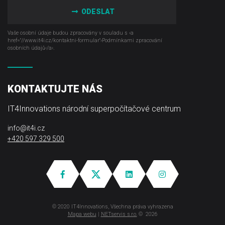
ODESLAT
Vaše osobní údaje budou zpracovány v souladu s ‹a
href="//www.it4i­.cz/kontaktni-formular"›Podmínkami zpracování
osobních údajů‹/a›.
KONTAKTUJTE NÁS
IT4Innovations národní superpočítačové centrum
info@it4i.cz
+420 597 329 500
© 2020 IT4Innovations, Všechna práva vyhrazena
Mapa webu
|
NETservis s.r.o.
© 2026