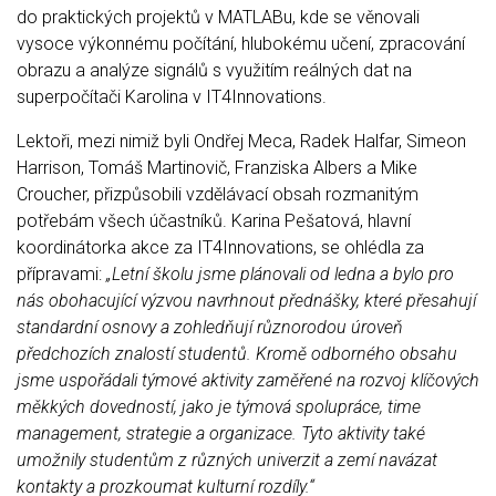
do praktických projektů v MATLABu, kde se věnovali
vysoce výkonnému počítání, hlubokému učení, zpracování
obrazu a analýze signálů s využitím reálných dat na
superpočítači Karolina v IT4Innovations.
Lektoři, mezi nimiž byli Ondřej Meca, Radek Halfar, Simeon
Harrison, Tomáš Martinovič, Franziska Albers a Mike
Croucher, přizpůsobili vzdělávací obsah rozmanitým
potřebám všech účastníků. Karina Pešatová, hlavní
koordinátorka akce za IT4Innovations, se ohlédla za
přípravami:
„Letní školu jsme plánovali od ledna a bylo pro
nás obohacující výzvou navrhnout přednášky, které přesahují
standardní osnovy a zohledňují různorodou úroveň
předchozích znalostí studentů. Kromě odborného obsahu
jsme uspořádali týmové aktivity zaměřené na rozvoj klíčových
měkkých dovedností, jako je týmová spolupráce, time
management, strategie a organizace. Tyto aktivity také
umožnily studentům z různých univerzit a zemí navázat
kontakty a prozkoumat kulturní rozdíly.“