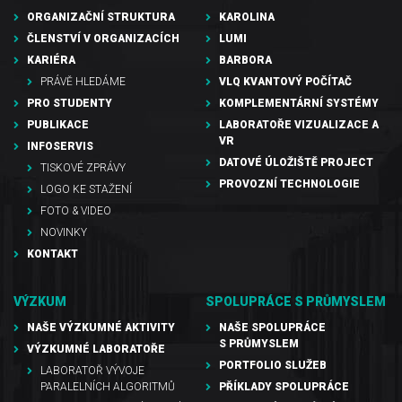
ORGANIZAČNÍ STRUKTURA
KAROLINA
ČLENSTVÍ V ORGANIZACÍCH
LUMI
KARIÉRA
BARBORA
PRÁVĚ HLEDÁME
VLQ KVANTOVÝ POČÍTAČ
PRO STUDENTY
KOMPLEMENTÁRNÍ SYSTÉMY
PUBLIKACE
LABORATOŘE VIZUALIZACE A
VR
INFOSERVIS
DATOVÉ ÚLOŽIŠTĚ PROJECT
TISKOVÉ ZPRÁVY
PROVOZNÍ TECHNOLOGIE
LOGO KE STAŽENÍ
FOTO & VIDEO
NOVINKY
KONTAKT
VÝZKUM
SPOLUPRÁCE S PRŮMYSLEM
NAŠE VÝZKUMNÉ AKTIVITY
NAŠE SPOLUPRÁCE
S PRŮMYSLEM
VÝZKUMNÉ LABORATOŘE
PORTFOLIO SLUŽEB
LABORATOŘ VÝVOJE
PARALELNÍCH ALGORITMŮ
PŘÍKLADY SPOLUPRÁCE