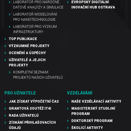
LABORATOŘ PRO NÁROČNÉ
EVROPSKÝ DIGITÁLNÍ
DATOVÉ ANALÝZY A SIMULACE
INOVAČNÍ HUB OSTRAVA
LABORATOŘ MODELOVÁNÍ
PRO NANOTECHNOLOGIE
LABORATOŘ PRO VÝZKUM
INFRASTRUKTURY
TOP PUBLIKACE
VÝZKUMNÉ PROJEKTY
OCENĚNÍ A ÚSPĚCHY
UŽIVATELÉ A JEJICH
PROJEKTY
KOMPLETNÍ SEZNAM
PROJEKTŮ NAŠICH UŽIVATELŮ
PRO UŽIVATELE
VZDĚLÁVÁNÍ
JAK ZÍSKAT VÝPOČETNÍ ČAS
NAŠE VZDĚLÁVACÍ AKTIVITY
GRANTOVÁ SOUTĚŽ IT4I
MAGISTERSKÝ STUDIJNÍ
PROGRAM
RADA UŽIVATELŮ
DOKTORSKÝ PROGRAM
ZÍSKÁNÍ PŘIHLAŠOVACÍCH
ÚDAJŮ
ŠKOLICÍ AKTIVITY