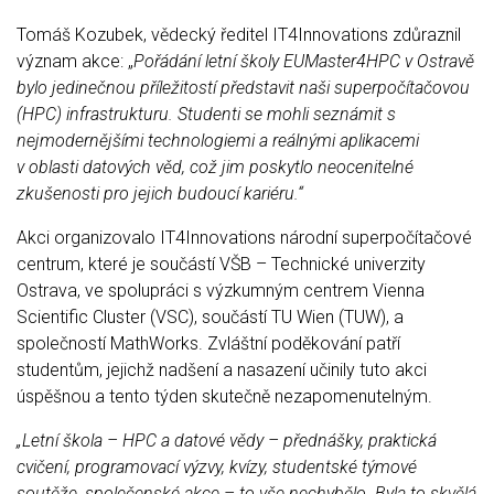
Tomáš Kozubek, vědecký ředitel IT4Innovations zdůraznil
význam akce: „
Pořádání letní školy EUMaster4HPC v Ostravě
bylo jedinečnou příležitostí představit naši superpočítačovou
(HPC) infrastrukturu. Studenti se mohli seznámit s
nejmodernějšími technologiemi a reálnými aplikacemi
v oblasti datových věd, což jim poskytlo neocenitelné
zkušenosti pro jejich budoucí kariéru.“
Akci organizovalo IT4Innovations národní superpočítačové
centrum, které je součástí VŠB – Technické univerzity
Ostrava, ve spolupráci s výzkumným centrem Vienna
Scientific Cluster (VSC), součástí TU Wien (TUW), a
společností MathWorks. Zvláštní poděkování patří
studentům, jejichž nadšení a nasazení učinily tuto akci
úspěšnou a tento týden skutečně nezapomenutelným.
„Letní škola – HPC a datové vědy – přednášky, praktická
cvičení, programovací výzvy, kvízy, studentské týmové
soutěže, společenské akce – to vše nechybělo. Byla to skvělá