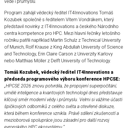
vědě i průmyslu.
Program zahájil vědecký ředitel IT4Innovations Tomáš
Kozubek společně s ředitelem Vítem Vondrákem, který
představil novinky z IT4Innovations a českého Národního
centra kompetence pro HPC. Mezi hlavní řečníky letošního
ročníku patřili například Martin Schulz z Technical University
of Munich, Rolf Krause z King Abdullah University of Science
and Technology, Erin Claire Carson z Univerzity Karlovy
nebo Matthias Möller z Delft University of Technology.
Tomáš Kozubek, vědecký ředitel IT4Innovations a
předseda programového výboru konference HPCSE:
„HPCSE 2026 znovu potvrdila, že propojení superpočítání,
umělé inteligence a kvantových technologií dnes představuje
klíčový směr moderní vědy i průmyslu. Velmi si vážíme účasti
špičkových odborníků z celého světa a otevřené diskuze,
která během konference vznikla. Právě sdílení zkušeností a
mezioborová spolupráce jsou zásadní pro další rozvoj
evropského HPC ekosystému.“