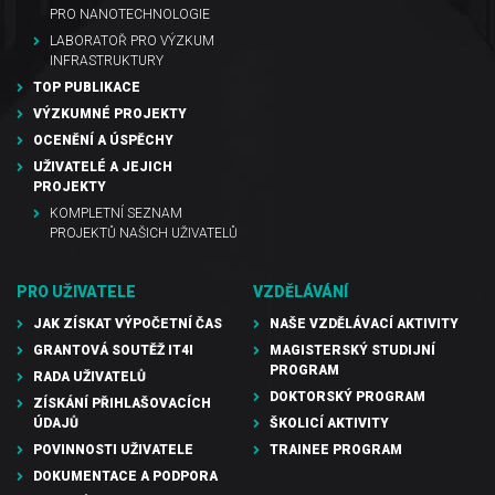
PRO NANOTECHNOLOGIE
LABORATOŘ PRO VÝZKUM
INFRASTRUKTURY
TOP PUBLIKACE
VÝZKUMNÉ PROJEKTY
OCENĚNÍ A ÚSPĚCHY
UŽIVATELÉ A JEJICH
PROJEKTY
KOMPLETNÍ SEZNAM
PROJEKTŮ NAŠICH UŽIVATELŮ
PRO UŽIVATELE
VZDĚLÁVÁNÍ
JAK ZÍSKAT VÝPOČETNÍ ČAS
NAŠE VZDĚLÁVACÍ AKTIVITY
GRANTOVÁ SOUTĚŽ IT4I
MAGISTERSKÝ STUDIJNÍ
PROGRAM
RADA UŽIVATELŮ
DOKTORSKÝ PROGRAM
ZÍSKÁNÍ PŘIHLAŠOVACÍCH
ÚDAJŮ
ŠKOLICÍ AKTIVITY
POVINNOSTI UŽIVATELE
TRAINEE PROGRAM
DOKUMENTACE A PODPORA