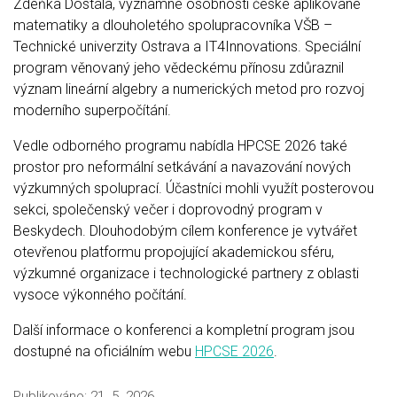
Zdeňka Dostála, významné osobnosti české aplikované
matematiky a dlouholetého spolupracovníka VŠB –
Technické univerzity Ostrava a IT4Innovations. Speciální
program věnovaný jeho vědeckému přínosu zdůraznil
význam lineární algebry a numerických metod pro rozvoj
moderního superpočítání.
Vedle odborného programu nabídla HPCSE 2026 také
prostor pro neformální setkávání a navazování nových
výzkumných spoluprací. Účastníci mohli využít posterovou
sekci, společenský večer i doprovodný program v
Beskydech. Dlouhodobým cílem konference je vytvářet
otevřenou platformu propojující akademickou sféru,
výzkumné organizace i technologické partnery z oblasti
vysoce výkonného počítání.
Další informace o konferenci a kompletní program jsou
dostupné na oficiálním webu
HPCSE 2026
.
Publikováno:
21. 5. 2026