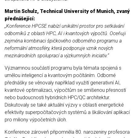
Martin Schulz, Technical University of Munich, zvaný
přednášející:
„Konference HPCSE nabízí unikátní prostor pro setkávání
odborníků z oblasti HPC, AI i kvantových výpočtů. Oceňuji
zejména kombinaci špičkového odborného programu a
neformální atmosféry, která podporuje vznik nových
mezinárodních spoluprací a výzkumných iniciativ.“
Významnou součástí programu byla témata spojená s
umělou inteligencí a kvantovým počítáním. Odborné
přednášky se věnovaly například využití generativní AI,
kvantové optimalizaci, výpočtům se smíšenou přesností
nebo budoucnosti hybridních HPC/QC architektur.
Diskutovaly se také aktuální výzvy v oblasti energetické
efektivity superpočítačových systémů a škálování aplikací
pro miliony výpočetních úloh.
Konference zároveň připomněla 80. narozeniny profesora