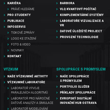
KARIÉRA
BARBORA
PRÁVĚ HLEDÁME
VLQ KVANTOVÝ POČÍTAČ
PRO STUDENTY
KOMPLEMENTÁRNÍ SYSTÉMY
PUBLIKACE
LABORATOŘE VIZUALIZACE A
VR
INFOSERVIS
DATOVÉ ÚLOŽIŠTĚ PROJECT
TISKOVÉ ZPRÁVY
PROVOZNÍ TECHNOLOGIE
LOGO KE STAŽENÍ
FOTO & VIDEO
NOVINKY
KONTAKT
VÝZKUM
SPOLUPRÁCE S PRŮMYSLEM
NAŠE VÝZKUMNÉ AKTIVITY
NAŠE SPOLUPRÁCE
S PRŮMYSLEM
VÝZKUMNÉ LABORATOŘE
PORTFOLIO SLUŽEB
LABORATOŘ VÝVOJE
PARALELNÍCH ALGORITMŮ
PŘÍKLADY SPOLUPRÁCE
LABORATOŘ PRO NÁROČNÉ
EVROPSKÝ DIGITÁLNÍ
DATOVÉ ANALÝZY A SIMULACE
INOVAČNÍ HUB OSTRAVA
LABORATOŘ MODELOVÁNÍ