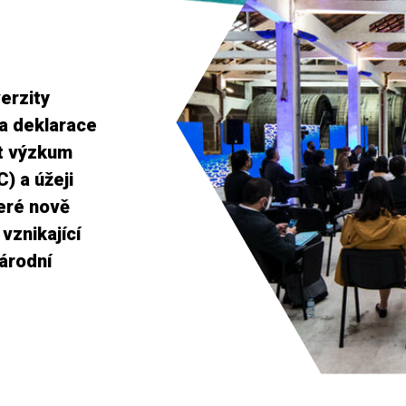
erzity
a deklarace
it výzkum
) a úžeji
teré nově
vznikající
národní