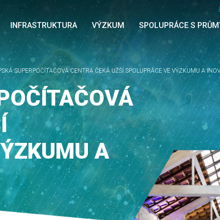
INFRASTRUKTURA
VÝZKUM
SPOLUPRÁCE S PRŮ
SKÁ SUPERPOČÍTAČOVÁ CENTRA ČEKÁ UŽŠÍ SPOLUPRÁCE VE VÝZKUMU A INO
POČÍTAČOVÁ
Í
VÝZKUMU A