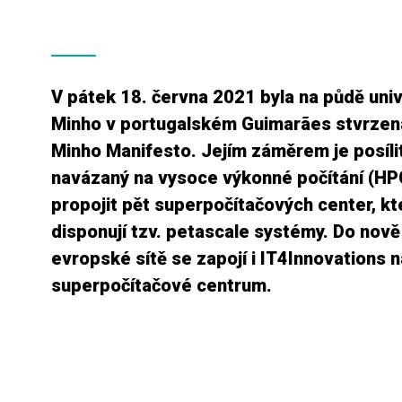
V pátek 18. června 2021 byla na půdě univ
Minho v portugalském Guimarães stvrzen
Minho Manifesto. Jejím záměrem je posíl
navázaný na vysoce výkonné počítání (HPC
propojit pět superpočítačových center, k
disponují tzv. petascale systémy. Do nově 
evropské sítě se zapojí i IT4Innovations 
superpočítačové centrum.