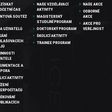
 ZÍSKAT
NAŠE VZDĚLÁVACÍ
NAŠE AKCE
OČETNÍ ČAS
AKTIVITY
ODBORNÉ
NTOVÁ SOUTĚŽ
MAGISTERSKÝ
AKCE
STUDIJNÍ PROGRAM
AKCE PRO
A UŽIVATELŮ
DOKTORSKÝ PROGRAM
VEŘEJNOST
KÁNÍ
ŠKOLICÍ AKTIVITY
HLAŠOVACÍCH
TRAINEE PROGRAM
JŮ
INNOSTI
VATELE
UMENTACE A
DPORA
LICÍ AKTIVITY
ÍŽENÍ
ERPOČÍTAČŮ
ĚKOVÁNÍ
UBLIKACÍCH