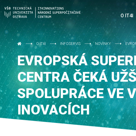
O IT4I
O IT4I
INFOSERVIS
NOVINKY
EVROP
EVROPSKÁ SUPER
CENTRA ČEKÁ UŽŠ
SPOLUPRÁCE VE 
INOVACÍCH