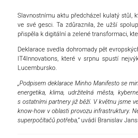
Slavnostnímu aktu předcházel kulatý stůl, 
ve své gesci. Ta zdůraznila, že užší spol
přispěla k digitální a zelené transformaci, kt
Deklarace svedla dohromady pět evropských 
IT4Innovations, které v srpnu spustí nejvý
Lucembursko.
„Podpisem deklarace Minho Manifesto se mimo 
energetika, klima, udržitelná města, kybe
s ostatními partnery již běží. V květnu jsme
know-how v oblasti provozu infrastruktury. N
superpočítačů potřeba,“
uvádí Branislav Jansí