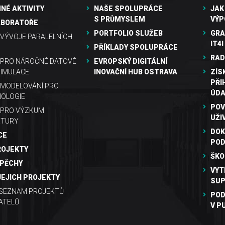
NÉ AKTIVITY
NAŠE SPOLUPRÁCE
JAK
S PRŮMYSLEM
VÝP
ABORATOŘE
PORTFOLIO SLUŽEB
GRA
VÝVOJE PARALELNÍCH
IT4I
PŘÍKLADY SPOLUPRÁCE
RAD
 PRO NÁROČNÉ DATOVÉ
EVROPSKÝ DIGITÁLNÍ
SIMULACE
INOVAČNÍ HUB OSTRAVA
ZÍS
PŘI
MODELOVÁNÍ PRO
ÚDA
OLOGIE
POV
 PRO VÝZKUM
UŽI
KTURY
DOK
CE
PO
ROJEKTY
ŠKO
SPĚCHY
VYT
JEJICH PROJEKTY
SUP
 SEZNAM PROJEKTŮ
POD
ATELŮ
V P