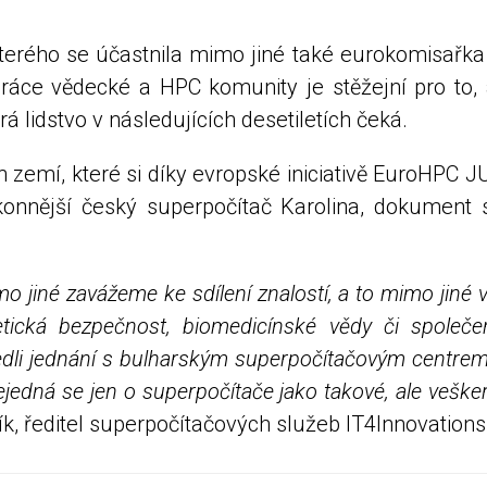
kterého se účastnila mimo jiné také eurokomisařk
upráce vědecké a HPC komunity je stěžejní pro to,
erá lidstvo v následujících desetiletích čeká.
zemí, které si díky evropské iniciativě EuroHPC J
konnější český superpočítač Karolina, dokument s
jiné zavážeme ke sdílení znalostí, a to mimo jiné v
rnetická bezpečnost, biomedicínské vědy či společ
 vedli jednání s bulharským superpočítačovým centre
ejedná se jen o superpočítače jako takové, ale veške
k, ředitel superpočítačových služeb IT4Innovations