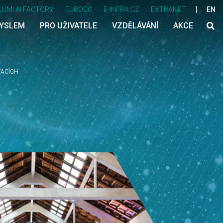
LUMI AI FACTORY
EUROCC
E-INFRA CZ
EXTRANET
EN
MYSLEM
PRO UŽIVATELE
VZDĚLÁVÁNÍ
AKCE
VACÍCH