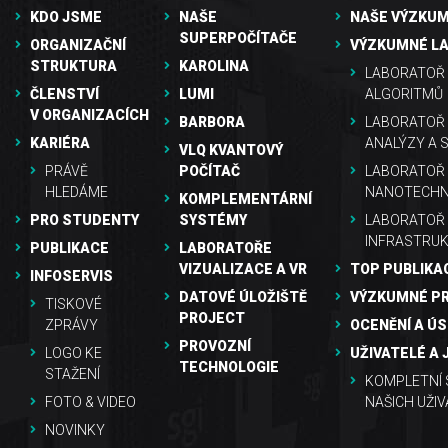
KDO JSME
NAŠE
NAŠE VÝZKUM
SUPERPOČÍTAČE
ORGANIZAČNÍ
VÝZKUMNÉ L
STRUKTURA
KAROLINA
LABORATOŘ 
ČLENSTVÍ
LUMI
ALGORITMŮ
V ORGANIZACÍCH
BARBORA
LABORATOŘ
KARIÉRA
ANALÝZY A 
VLQ KVANTOVÝ
PRÁVĚ
POČÍTAČ
LABORATOŘ 
HLEDÁME
NANOTECHN
KOMPLEMENTÁRNÍ
PRO STUDENTY
SYSTÉMY
LABORATOŘ
INFRASTRU
PUBLIKACE
LABORATOŘE
VIZUALIZACE A VR
TOP PUBLIKA
INFOSERVIS
DATOVÉ ÚLOŽIŠTĚ
VÝZKUMNÉ P
TISKOVÉ
PROJECT
ZPRÁVY
OCENĚNÍ A Ú
PROVOZNÍ
LOGO KE
UŽIVATELÉ A 
TECHNOLOGIE
STAŽENÍ
KOMPLETNÍ
FOTO & VIDEO
NAŠICH UŽIV
NOVINKY