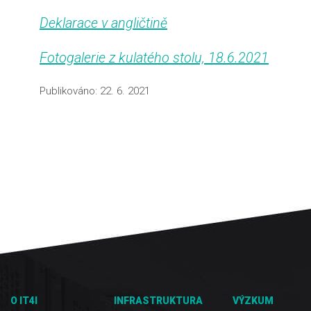
Deklarace v angličtině
Fotogalerie z kulatého stolu, 18.6.2021
Publikováno:
22. 6. 2021
O IT4I
INFRASTRUKTURA
VÝZKUM