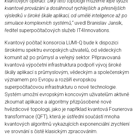
kvantových operací. Díky této topologii můžeme lépe využít
kvantové provázání a dosáhnout rychlejších a přesnějších
výsledků v široké škále aplikací, od umělé inteligence až po
simulace komplexních systémů,“
uvedl Branislav Jansík,
ředitel superpočítačových služeb IT4Innovations.
Kvantový počítač konsorcia LUMI-Q bude k dispozici
širokému spektru evropských uživatelů, od vědeckých
komunit až po průmysl a veřejný sektor. Připravovaná
kvantová výpočetní infrastruktura podpoří vývoj široké
škály aplikací s průmyslovým, vědeckým a společenským
významem pro Evropu a rozšíří evropskou
superpočítačovou infrastrukturu o nové technologie.
Systém umožní evropským koncovým uživatelům aktivně
zkoumat aplikace a algoritmy přizpůsobené nové
hvězdicové topologii, jako je například kvantová Fourierova
transformace (QFT), která je ústřední součástí mnoha
kvantových algoritmů vykazujících exponenciální zrychlení
ve srovnání s čistě klasickým zpracováním.