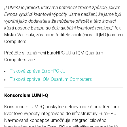
„LUMI-Q je projekt, který má potenciál změnit způsob, jakým
Evropa využívá kvantové výpočty. Jsme nadšeni, že jsme byli
vybráni jako dodavatel a že můžeme přispět k této inovaci,
která posune Evropu do čela globální kvantové revoluce,“
řekl
Mikko Välimäki, zástupce ředitele společnosti IQM Quantum
Computers.
Přečtěte si oznámení EuroHPC JU a IQM Quantum
Computers zde:
Tisková zpráva EuroHPC JU
Tisková zpráva IQM Quantum Computers
Konsorcium LUMI-Q
Konsorcium LUMI-Q poskytne celoevropské prostředí pro
kvantové výpočty integrované do infrastruktury EuroHPC.
Navrhovaná koncepce umožňuje integraci cílového