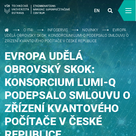
EN
O IT4I
INFOSERVIS
NOVINKY
EVROPA
UDĚLÁ OBROVSKÝ SKOK: KONSORCIUM LUMI-Q PODEPSALO SMLOUVU O
ZŘÍZENÍ KVANTOVÉHO POČÍTAČE V ČESKÉ REPUBLICE
EVROPA UDĚLÁ
OBROVSKÝ SKOK:
KONSORCIUM LUMI-Q
PODEPSALO SMLOUVU O
ZŘÍZENÍ KVANTOVÉHO
POČÍTAČE V ČESKÉ
REPUBLICE