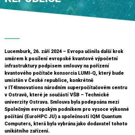
Lucemburk, 26. září 2024 – Evropa učinila další krok
směrem k posílení evropské kvantové výpočetní
infrastruktury podpisem smlouvy na pořízení
kvantového počítače konsorcia LUMI-Q, který bude
umístěn v České republice, konkrétně
v IT4Innovations národním superpočítačovém centru
v Ostravě, které je součástí VŠB – Technické
univerzity Ostrava. Smlouva byla podepsána mezi
Společným evropským podnikem pro vysoce výkonné
počítání (EuroHPC JU) a společností IQM Quantum
Computers, která byla vybrána jako dodavatel tohoto
unikátního zařízení.