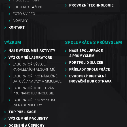
TISKOVÉ ZPRÁVY
PROVOZNÍ TECHNOLOGIE
LOGO KE STAŽENÍ
FOTO & VIDEO
NOVINKY
KONTAKT
VÝZKUM
SPOLUPRÁCE S PRŮMYSLEM
NAŠE VÝZKUMNÉ AKTIVITY
NAŠE SPOLUPRÁCE
S PRŮMYSLEM
VÝZKUMNÉ LABORATOŘE
PORTFOLIO SLUŽEB
LABORATOŘ VÝVOJE
PARALELNÍCH ALGORITMŮ
PŘÍKLADY SPOLUPRÁCE
LABORATOŘ PRO NÁROČNÉ
EVROPSKÝ DIGITÁLNÍ
DATOVÉ ANALÝZY A SIMULACE
INOVAČNÍ HUB OSTRAVA
LABORATOŘ MODELOVÁNÍ
PRO NANOTECHNOLOGIE
LABORATOŘ PRO VÝZKUM
INFRASTRUKTURY
TOP PUBLIKACE
VÝZKUMNÉ PROJEKTY
OCENĚNÍ A ÚSPĚCHY