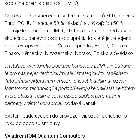
koordinátorem konsorcia LUMI-Q.
Celková pořizovací cena systému je 5 milionů EUR, přičemž
EuroHPC JU financuje 50 % nákladů a zbývajících 50 %
pokryje konsorcium LUMI-Q. Toto konsorcium představuje
skutečnou panevropskou spolupráci, do které je zapojeno
devět evropských zemí: Česká republika, Belgie, Dánsko,
Finsko, Německo, Nizozemsko, Norsko, Polsko a Švédsko.
„Instalace kvantového počítače konsorcia LUMI-Q v Ostravě
je pro nás nejen technickým, ale i strategickým úspěchem.
Tato infrastruktura nám umožní přispět k dalšímu rozvoji
kvantových technologií a podpoří evropské úsilí stát se lídrem
v této oblasti. Těšíme se na úzkou spolupráci s našimi
partnery v rámci konsorcia,“
dodává Jansík.
Systém bude uveden do provozu nejpozději do jednoho
roku od podpisu smlouvy.
Vyjádření IQM Quantum Computers