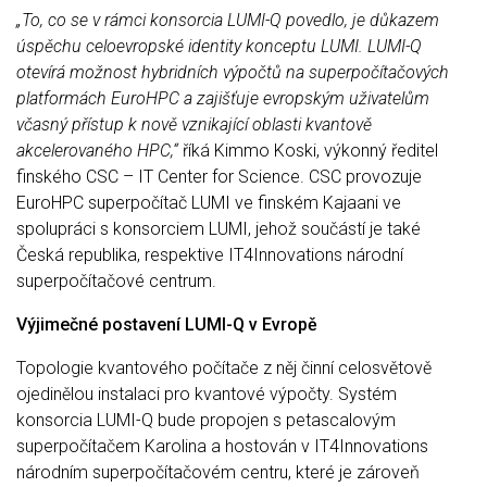
„To, co se v rámci konsorcia LUMI-Q povedlo, je důkazem
úspěchu celoevropské identity konceptu LUMI. LUMI-Q
otevírá možnost hybridních výpočtů na superpočítačových
platformách EuroHPC a zajišťuje evropským uživatelům
včasný přístup k nově vznikající oblasti kvantově
akcelerovaného HPC,“
říká Kimmo Koski, výkonný ředitel
finského CSC – IT Center for Science. CSC provozuje
EuroHPC superpočítač LUMI ve finském Kajaani ve
spolupráci s konsorciem LUMI, jehož součástí je také
Česká republika, respektive IT4Innovations národní
superpočítačové centrum.
Výjimečné postavení LUMI-Q v Evropě
Topologie kvantového počítače z něj činní celosvětově
ojedinělou instalaci pro kvantové výpočty. Systém
konsorcia LUMI-Q bude propojen s petascalovým
superpočítačem Karolina a hostován v IT4Innovations
národním superpočítačovém centru, které je zároveň