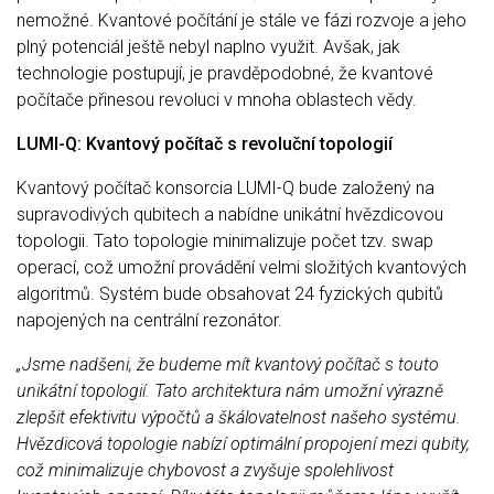
nemožné. Kvantové počítání je stále ve fázi rozvoje a jeho
plný potenciál ještě nebyl naplno využit. Avšak, jak
technologie postupují, je pravděpodobné, že kvantové
počítače přinesou revoluci v mnoha oblastech vědy.
LUMI-Q: Kvantový počítač s revoluční topologií
Kvantový počítač konsorcia LUMI-Q bude založený na
supravodivých qubitech a nabídne unikátní hvězdicovou
topologii. Tato topologie minimalizuje počet tzv. swap
operací, což umožní provádění velmi složitých kvantových
algoritmů. Systém bude obsahovat 24 fyzických qubitů
napojených na centrální rezonátor.
„Jsme nadšeni, že budeme mít kvantový počítač s touto
unikátní topologií. Tato architektura nám umožní výrazně
zlepšit efektivitu výpočtů a škálovatelnost našeho systému.
Hvězdicová topologie nabízí optimální propojení mezi qubity,
což minimalizuje chybovost a zvyšuje spolehlivost