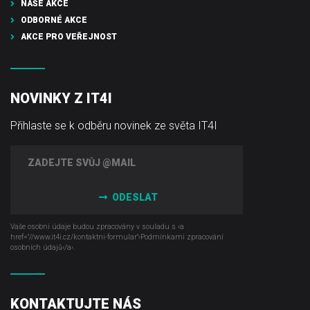
NAŠE AKCE
ODBORNÉ AKCE
AKCE PRO VEŘEJNOST
NOVINKY Z IT4I
Přihlaste se k odběru novinek ze světa IT4I
ODESLAT
Vaše osobní údaje budou zpracovány v souladu s ‹a
href="//www.it4i­.cz/kontaktni-formular"›Podmínkami zpracování
osobních údajů‹/a›.
KONTAKTUJTE NÁS