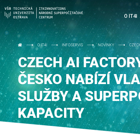
O IT4I
O IT4I
INFOSERVIS
NOVINKY
CZECH
CZECH AI FACTOR
ČESKO NABÍZÍ VLA
SLUŽBY A SUPER
KAPACITY