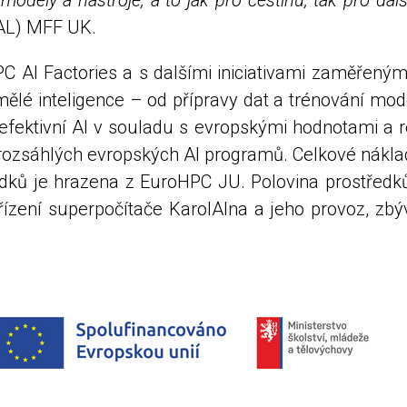
dely a nástroje, a to jak pro češtinu, tak pro další
FAL) MFF UK.
C AI Factories a s dalšími iniciativami zaměřený
mělé inteligence – od přípravy dat a trénování mod
 efektivní AI v souladu s evropskými hodnotami a r
 rozsáhlých evropských AI programů. Celkové náklad
ředků je hrazena z EuroHPC JU. Polovina prostřed
ízení superpočítače KarolAIna a jeho provoz, zbýv