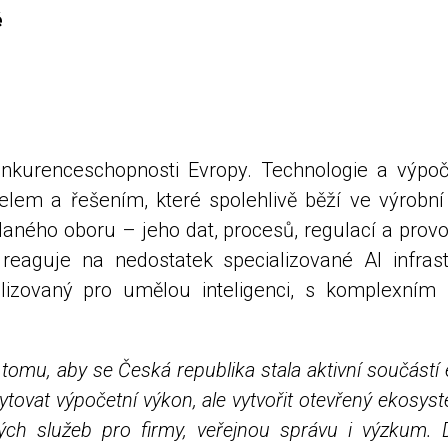
é
nkurenceschopnosti Evropy. Technologie a výpoče
m a řešením, které spolehlivě běží ve výrobní li
daného oboru – jeho dat, procesů, regulací a provo
 reaguje na nedostatek specializované AI infras
lizovaný pro umělou inteligenci, s komplexním 
tomu, aby se Česká republika stala aktivní součástí 
vat výpočetní výkon, ale vytvořit otevřený ekosysté
ch služeb pro firmy, veřejnou správu i výzkum. Dí