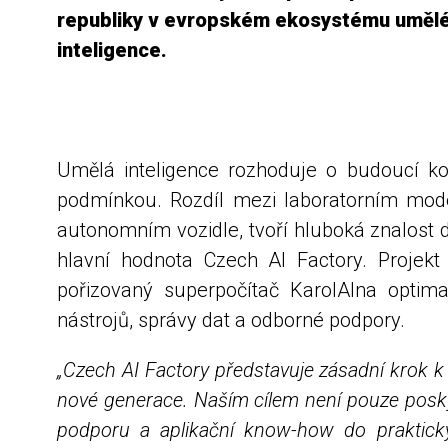
republiky v evropském ekosystému uměl
inteligence.
Umělá inteligence rozhoduje o budoucí ko
podmínkou. Rozdíl mezi laboratorním modele
autonomním vozidle, tvoří hluboká znalost 
hlavní hodnota Czech AI Factory. Projekt
pořizovaný superpočítač KarolAIna optima
nástrojů, správy dat a odborné podpory.
„Czech AI Factory představuje zásadní krok k 
nové generace. Naším cílem není pouze poskyto
podporu a aplikační know-how do praktický