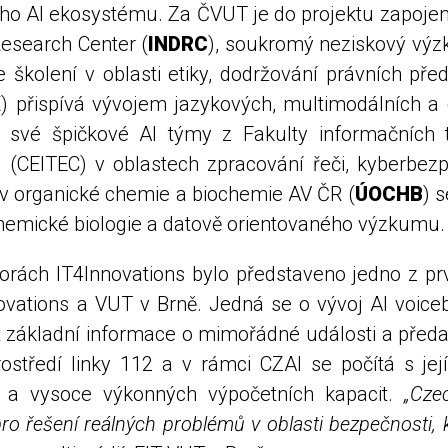
ho AI ekosystému. Za ČVUT je do projektu zapojená
Research Center (
INDRC
), soukromý neziskový výzk
e školení v oblasti etiky, dodržování právních před
K
) přispívá vývojem jazykových, multimodálních a
 své špičkové AI týmy z Fakulty informačních te
 (CEITEC) v oblastech zpracování řeči, kyberbezpe
tav organické chemie a biochemie AV ČR (
ÚOCHB
) s
i chemické biologie a datově orientovaného výzkumu.
rách IT4Innovations bylo představeno jedno z prv
novations a VUT v Brně. Jedná se o vývoj AI voice
at základní informace o mimořádné události a před
rostředí linky 112 a v rámci CZAI se počítá s je
í a vysoce výkonných výpočetních kapacit.
„Cze
ro řešení reálných problémů v oblasti bezpečnosti, k