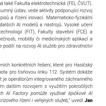
 také Fakulta elektrotechnická (FEL ČVUT).
umný ústav, vede aktivity podporující rozvoj
pisů a řízení inovací. Matematicko-fyzikální
 dalších AI modelů a nástrojů. Vysoké učení
chnologií (FIT), Fakulty stavební (FCE) a
čnosti, mobility či medicínských aplikací a
e podílí na rozvoji AI služeb pro zdravotnictví
ních konkrétních řešení, které pro Hasičský
bota pro tísňovou linku 112. Systém dokáže
at je operátorům integrovaného záchranného
jím dalším rozvojem s využitím pokročilých
ch AI Factory pomůže využívat špičkové AI
rizového řízení i veřejných služeb,“
uvedl
Jan