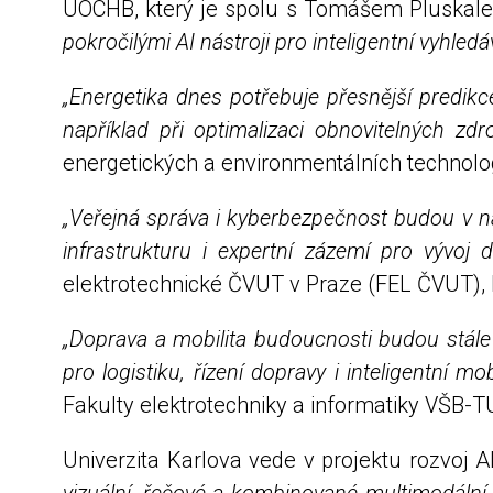
ÚOCHB, který je spolu s Tomášem Pluskalem
pokročilými AI nástroji pro inteligentní vyhle
„Energetika dnes potřebuje přesnější predikc
například při optimalizaci obnovitelných zdro
energetických a environmentálních technolog
„Veřejná správa i kyberbezpečnost budou v nás
infrastrukturu i expertní zázemí pro vývoj
elektrotechnické ČVUT v Praze (FEL ČVUT), k
„Doprava a mobilita budoucnosti budou stále
pro logistiku, řízení dopravy i inteligentní mob
Fakulty elektrotechniky a informatiky VŠB-T
Univerzita Karlova vede v projektu rozvoj A