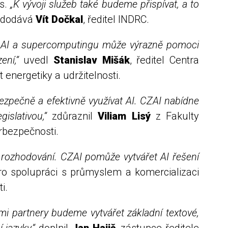
es.
„K vývoji služeb také budeme přispívat, a to
dodává
Vít Dočkal
, ředitel INDRC.
nace AI a supercomputingu může výrazně pomoci
zení,“
uvedl
Stanislav Mišák
, ředitel Centra
energetiky a udržitelnosti.
bezpečně a efektivně využívat AI. CZAI nabídne
gislativou,“
zdůraznil
Viliam Lisý
z Fakulty
rbezpečnosti.
 rozhodování. CZAI pomůže vytvářet AI řešení
ro spolupráci s průmyslem a komercializaci
i.
mi partnery budeme vytvářet základní textové,