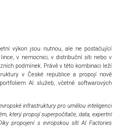
tní výkon jsou nutnou, ale ne postačující
nce, v nemocnici, v distribuční síti nebo v
zních podmínek. Právě v této kombinaci leží
truktury v České republice a propojí nově
portfoliem AI služeb, včetně softwarových
evropské infrastruktury pro umělou inteligenci
m, který propojí superpočítače, data, expertní
ky propojení s evropskou sítí AI Factories