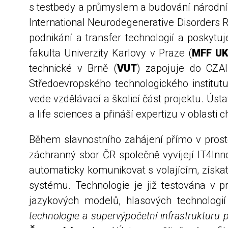
s testbedy a průmyslem a budování národní
International Neurodegenerative Disorders 
podnikání a transfer technologií a poskytuj
fakulta Univerzity Karlovy v Praze (
MFF U
technické v Brně (
VUT
) zapojuje do CZAI
Středoevropského technologického institutu
vede vzdělávací a školicí část projektu. Ús
a life sciences a přináší expertizu v oblast
Během slavnostního zahájení přímo v prosto
záchranný sbor ČR společně vyvíjejí IT4In
automaticky komunikovat s volajícím, získ
systému. Technologie je již testována v p
jazykových modelů, hlasových technologi
technologie a supervýpočetní infrastrukturu p