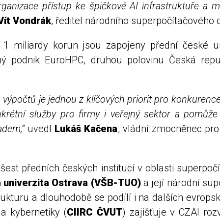
ganizace přístup ke špičkové AI infrastruktuře a 
Vít Vondrák
, ředitel národního superpočítačového c
1 miliardy korun jsou zapojeny přední české un
ný podnik EuroHPC, druhou polovinu Česká republ
 výpočtů je jednou z klíčových priorit pro konkurenc
krétní služby pro firmy i veřejný sektor a pomůže 
adem,“
uvedl
Lukáš Kačena
, vládní zmocněnec pro
šest předních českých institucí v oblasti superpočít
 univerzita Ostrava (VŠB-TUO)
a její národní su
ukturu a dlouhodobě se podílí i na dalších evrop
 a kybernetiky (
CIIRC ČVUT
) zajišťuje v CZAI roz