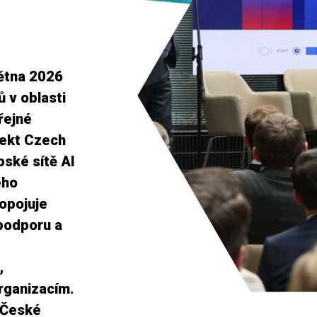
větna 2026
 v oblasti
řejné
jekt Czech
pské sítě AI
ého
opojuje
 podporu a
,
rganizacím.
 České