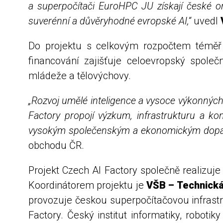
a superpočítači EuroHPC JU získají české or
suverénní a důvěryhodné evropské AI,“
uvedl
Do projektu s celkovým rozpočtem téměř 
financování zajišťuje celoevropský společ
mládeže a tělovýchovy.
„Rozvoj umělé inteligence a vysoce výkonných
Factory propojí výzkum, infrastrukturu a kon
vysokým společenským a ekonomickým dop
obchodu ČR.
Projekt Czech AI Factory společně realizuje 
Koordinátorem projektu je
VŠB – Technická
provozuje českou superpočítačovou infrastr
Factory. Český institut informatiky, robotiky