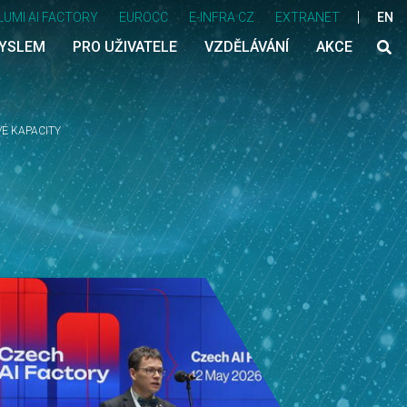
LUMI AI FACTORY
EUROCC
E-INFRA CZ
EXTRANET
EN
MYSLEM
PRO UŽIVATELE
VZDĚLÁVÁNÍ
AKCE
VÉ KAPACITY