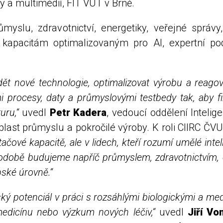
y a multimédií, FIT VUT v Brně.
myslu, zdravotnictví, energetiky, veřejné správy
kapacitám optimalizovaným pro AI, expertní podp
dět nové technologie, optimalizovat výrobu a reagov
i procesy, daty a průmyslovými testbedy tak, aby fi
uru,“
uvedl
Petr Kadera
, vedoucí oddělení Inteli
blast průmyslu a pokročilé výroby. K roli CIIRC ČV
ačové kapacitě, ale v lidech, kteří rozumí umělé int
odobě budujeme napříč průmyslem, zdravotnictvím, e
opské úrovně.“
ský potenciál v práci s rozsáhlými biologickými a me
edicínu nebo výzkum nových léčiv,“
uvedl
Jiří Vo