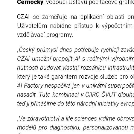
Černocký
, vedoucí Ústavu počítačové grafik
CZAI se zaměřuje na aplikační oblasti prů
Uživatelům nabídne přístup k výpočetním 
vzdělávací programy.
„Český průmysl dnes potřebuje rychleji zavá
CZAI umožní propojit AI s reálnými výrobním
nutnosti budovat vlastní rozsáhlou infrastrukt
který je také garantem rozvoje služeb pro o
AI Factory nespočívá jen v unikátní superpočít
nasadit. Tuto kombinaci v CIIRC ČVUT dlouh
teď ji přinášíme do této národní iniciativy evr
„Ve zdravotnictví a life sciences vidíme obrov
modelů pro diagnostiku, personalizovanou m