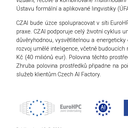
vizuální, řečové a kombinované multimodální mo
Ústavu formální a aplikované lingvistiky (Ú
CZAI bude úzce spolupracovat v síti EuroHP
praxe. CZAI podporuje celý životní cyklus u
důvěryhodnou, vysvětlitelnou a energeticky
rozvoj umělé inteligence, včetně budoucích
Kč (40 miliónů eur). Polovina těchto prost
Zhruba polovina prostředků připadne na poř
služeb klientům Czech AI Factory.