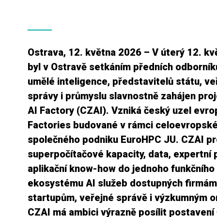
Ostrava, 12. května 2026 – V úterý 12. k
byl v Ostravě setkáním předních odborníků
umělé inteligence, představitelů státu, ve
správy i průmyslu slavnostně zahájen pro
AI Factory (CZAI). Vzniká český uzel evro
Factories budované v rámci celoevropsk
společného podniku EuroHPC JU. CZAI pr
superpočítačové kapacity, data, expertní
aplikační know-how do jednoho funkčního
ekosystému AI služeb dostupných firmám
startupům, veřejné správě i výzkumným o
CZAI má ambici výrazně posílit postavení