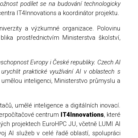
možnost podílet se na budování technologicky
entra IT4Innovations a koordinátor projektu.
iverzity a výzkumné organizace. Polovinu
ika prostřednictvím Ministerstva školství,
eschopnost Evropy i České republiky. Czech AI
urychlit praktické využívání AI v oblastech s
 umělou inteligenci, Ministerstvo průmyslu a
ačů, umělé inteligence a digitálních inovací.
perpočítačové centrum
IT4Innovations
, které
ských projektech EuroHPC JU, včetně LUMI AI
voj AI služeb v celé řadě oblastí, spolupráci