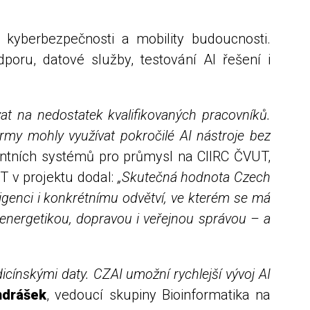
, kyberbezpečnosti a mobility budoucnosti.
oru, datové služby, testování AI řešení i
at na nedostatek kvalifikovaných pracovníků.
rmy mohly využívat pokročilé AI nástroje bez
gentních systémů pro průmysl na CIIRC ČVUT,
UT v projektu dodal:
„Skutečná hodnota Czech
eligenci i konkrétnímu odvětví, ve kterém se má
nergetikou, dopravou i veřejnou správou – a
dicínskými daty. CZAI umožní rychlejší vývoj AI
ndrášek
, vedoucí skupiny Bioinformatika na