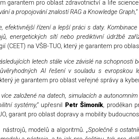
 garantem pro oblast zdravotnictví a life scienc
dávání a propojování znalostí RAG a Knowledge Graph,“
e, efektivnější řízení a lepší práci s daty. Kombi
jů, energetických sítí nebo prediktivní údržbě zaří
ií (CEET) na VŠB-TUO, který je garantem pro oblast 
ledujících letech stále více závislé na schopnosti 
 důvěryhodných AI řešení v souladu s evropskou le
terý je garantem pro oblast veřejné správy a kybe
 více založené na datech, simulacích a autonomním
ilitní systémy,“
upřesnil
Petr Šimoník
, proděkan p
UO, garant pro oblast dopravy a mobility budoucnost
I nástrojů, modelů a algoritmů.
„Společně s ostatní