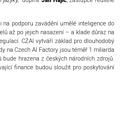
 jazyky,“
doplnil
Jan Hajič
, zástupce ředitele
mi na podporu zavádění umělé inteligence do
elů až po jejich nasazení – a klade důraz na
egulací. CZAI vytváří základ pro dlouhodobý
y na Czech AI Factory jsou téměř 1 miliarda
ků bude hrazena z českých národních zdrojů.
ající finance budou sloužit pro poskytování