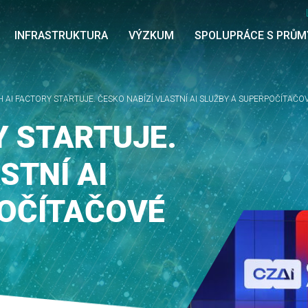
INFRASTRUKTURA
VÝZKUM
SPOLUPRÁCE S PRŮ
 AI FACTORY STARTUJE. ČESKO NABÍZÍ VLASTNÍ AI SLUŽBY A SUPERPOČÍTAČO
Y STARTUJE.
STNÍ AI
POČÍTAČOVÉ