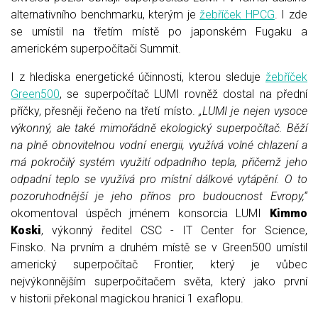
alternativního benchmarku, kterým je
žebříček HPCG
. I zde
se umístil na třetím místě po japonském Fugaku a
americkém superpočítači Summit.
I z hlediska energetické účinnosti, kterou sleduje
žebříček
Green500
, se superpočítač LUMI rovněž dostal na přední
příčky, přesněji řečeno na třetí místo.
„LUMI je nejen vysoce
výkonný, ale také mimořádně ekologický superpočítač. Běží
na plně obnovitelnou vodní energii, využívá volné chlazení a
má pokročilý systém využití odpadního tepla, přičemž jeho
odpadní teplo se využívá pro místní dálkové vytápění. O to
pozoruhodnější je jeho přínos pro budoucnost Evropy,“
okomentoval úspěch jménem konsorcia LUMI
Kimmo
Koski
, výkonný ředitel CSC - IT Center for Science,
Finsko. Na prvním a druhém místě se v Green500 umístil
americký superpočítač Frontier, který je vůbec
nejvýkonnějším superpočítačem světa, který jako první
v historii překonal magickou hranici 1 exaflopu.