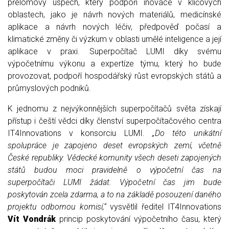
přelomový úspěch, který podpoří inovace v klíčových
oblastech, jako je návrh nových materiálů, medicínské
aplikace a návrh nových léčiv, předpověď počasí a
klimatické změny či výzkum v oblasti umělé inteligence a její
aplikace v praxi. Superpočítač LUMI díky svému
výpočetnímu výkonu a expertíze týmu, který ho bude
provozovat, podpoří hospodářský růst evropských států a
průmyslových podniků.
K jednomu z nejvýkonnějších superpočítačů světa získají
přístup i čeští vědci díky členství superpočítačového centra
IT4Innovations v konsorciu LUMI.
„Do této unikátní
spolupráce je zapojeno deset evropských zemí, včetně
České republiky. Vědecké komunity všech deseti zapojených
států budou moci pravidelně o výpočetní čas na
superpočítači LUMI žádat. Výpočetní čas jim bude
poskytován zcela zdarma, a to na základě posouzení daného
projektu odbornou komisí,“
vysvětlil ředitel IT4Innovations
Vít Vondrák
princip poskytování výpočetního času, který