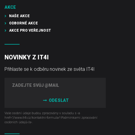
AKCE
NAŠE AKCE
ODBORNÉ AKCE
AKCE PRO VEŘEJNOST
NOVINKY Z IT4I
Přihlaste se k odběru novinek ze světa IT4I
ODESLAT
Vaše osobní údaje budou zpracovány v souladu s ‹a
href="//www.it4i­.cz/kontaktni-formular"›Podmínkami zpracování
osobních údajů‹/a›.