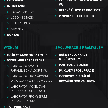
PUBLIKACE
LABORATOŘE VIZUALIZACE A
VR
INFOSERVIS
DATOVÉ ÚLOŽIŠTĚ PROJECT
TISKOVÉ ZPRÁVY
PROVOZNÍ TECHNOLOGIE
LOGO KE STAŽENÍ
FOTO & VIDEO
NOVINKY
KONTAKT
VÝZKUM
SPOLUPRÁCE S PRŮMYSLEM
NAŠE VÝZKUMNÉ AKTIVITY
NAŠE SPOLUPRÁCE
S PRŮMYSLEM
VÝZKUMNÉ LABORATOŘE
PORTFOLIO SLUŽEB
LABORATOŘ VÝVOJE
PARALELNÍCH ALGORITMŮ
PŘÍKLADY SPOLUPRÁCE
LABORATOŘ PRO NÁROČNÉ
EVROPSKÝ DIGITÁLNÍ
DATOVÉ ANALÝZY A SIMULACE
INOVAČNÍ HUB OSTRAVA
LABORATOŘ MODELOVÁNÍ
PRO NANOTECHNOLOGIE
LABORATOŘ PRO VÝZKUM
INFRASTRUKTURY
TOP PUBLIKACE