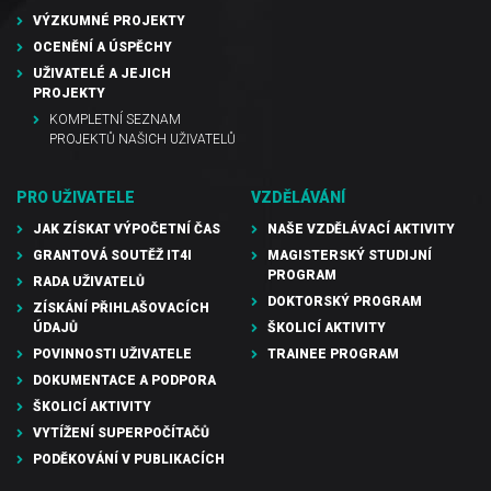
VÝZKUMNÉ PROJEKTY
OCENĚNÍ A ÚSPĚCHY
UŽIVATELÉ A JEJICH
PROJEKTY
KOMPLETNÍ SEZNAM
PROJEKTŮ NAŠICH UŽIVATELŮ
PRO UŽIVATELE
VZDĚLÁVÁNÍ
JAK ZÍSKAT VÝPOČETNÍ ČAS
NAŠE VZDĚLÁVACÍ AKTIVITY
GRANTOVÁ SOUTĚŽ IT4I
MAGISTERSKÝ STUDIJNÍ
PROGRAM
RADA UŽIVATELŮ
DOKTORSKÝ PROGRAM
ZÍSKÁNÍ PŘIHLAŠOVACÍCH
ÚDAJŮ
ŠKOLICÍ AKTIVITY
POVINNOSTI UŽIVATELE
TRAINEE PROGRAM
DOKUMENTACE A PODPORA
ŠKOLICÍ AKTIVITY
VYTÍŽENÍ SUPERPOČÍTAČŮ
PODĚKOVÁNÍ V PUBLIKACÍCH