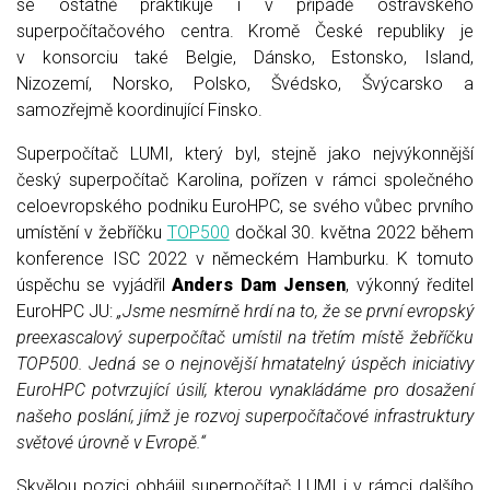
se ostatně praktikuje i v případě ostravského
superpočítačového centra. Kromě České republiky je
v konsorciu také Belgie, Dánsko, Estonsko, Island,
Nizozemí, Norsko, Polsko, Švédsko, Švýcarsko a
samozřejmě koordinující Finsko.
Superpočítač LUMI, který byl, stejně jako nejvýkonnější
český superpočítač Karolina, pořízen v rámci společného
celoevropského podniku EuroHPC, se svého vůbec prvního
umístění v žebříčku
TOP500
dočkal 30. května 2022 během
konference ISC 2022 v německém Hamburku. K tomuto
úspěchu se vyjádřil
Anders Dam Jensen
, výkonný ředitel
EuroHPC JU:
„Jsme nesmírně hrdí na to, že se první evropský
preexascalový superpočítač umístil na třetím místě žebříčku
TOP500. Jedná se o nejnovější hmatatelný úspěch iniciativy
EuroHPC potvrzující úsilí, kterou vynakládáme pro dosažení
našeho poslání, jímž je rozvoj superpočítačové infrastruktury
světové úrovně v Evropě.“
Skvělou pozici obhájil superpočítač LUMI i v rámci dalšího