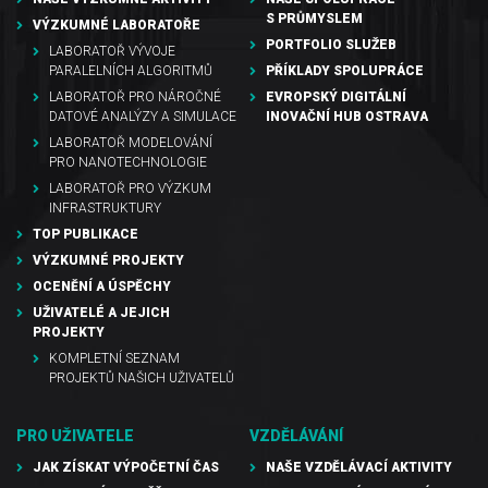
S PRŮMYSLEM
VÝZKUMNÉ LABORATOŘE
PORTFOLIO SLUŽEB
LABORATOŘ VÝVOJE
PARALELNÍCH ALGORITMŮ
PŘÍKLADY SPOLUPRÁCE
LABORATOŘ PRO NÁROČNÉ
EVROPSKÝ DIGITÁLNÍ
DATOVÉ ANALÝZY A SIMULACE
INOVAČNÍ HUB OSTRAVA
LABORATOŘ MODELOVÁNÍ
PRO NANOTECHNOLOGIE
LABORATOŘ PRO VÝZKUM
INFRASTRUKTURY
TOP PUBLIKACE
VÝZKUMNÉ PROJEKTY
OCENĚNÍ A ÚSPĚCHY
UŽIVATELÉ A JEJICH
PROJEKTY
KOMPLETNÍ SEZNAM
PROJEKTŮ NAŠICH UŽIVATELŮ
PRO UŽIVATELE
VZDĚLÁVÁNÍ
JAK ZÍSKAT VÝPOČETNÍ ČAS
NAŠE VZDĚLÁVACÍ AKTIVITY