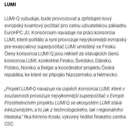
LUMI
LUMI-Q vybuduje, bude provozovat a zpřístupní nový
evropský kvantový počítač pro celou uživatelskou základnu
EuroHPC JU. Konsorcium navazuje na práci konsorcia
LUMI, které pořídilo a nyní provozuje nejvýkonnější evropský
pre-exascalový superpočítač LUMI umístěný ve Finsku.
Členy konsorcia LUMI-Q jsou někteří ze stávajících členů
konsorcia LUMI, konkrétně Finsko, Švédsko, Dánsko,
Polsko, Norsko a Belgie a koordinátor projektu Česká
republika, ke které se připojilo Nizozemsko a Německo.
„Projekt LUMI-Q navazuje na úspěch konsorcia LUMI, které v
současnosti provozuje nejvýkonnější superpočítač v Evropě.
Prostřednictvím projektu LUMI-Q se ekosystém LUMI stává
i
nkluzivnějším
, a to jak z technologického, tak i regionálního
hlediska,“
říká Kimmo Koski, výkonný ředitel finského centra
CSC.