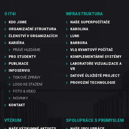
O IT4I
INFRASTRUKTURA
KDO JSME
NAŠE SUPERPOČÍTAČE
ORGANIZAČNÍ STRUKTURA
KAROLINA
ČLENSTVÍ V ORGANIZACÍCH
LUMI
KARIÉRA
BARBORA
PRÁVĚ HLEDÁME
VLQ KVANTOVÝ POČÍTAČ
PRO STUDENTY
KOMPLEMENTÁRNÍ SYSTÉMY
PUBLIKACE
LABORATOŘE VIZUALIZACE A
VR
INFOSERVIS
DATOVÉ ÚLOŽIŠTĚ PROJECT
TISKOVÉ ZPRÁVY
PROVOZNÍ TECHNOLOGIE
LOGO KE STAŽENÍ
FOTO & VIDEO
NOVINKY
KONTAKT
VÝZKUM
SPOLUPRÁCE S PRŮMYSLEM
NAŠE VÝZKUMNÉ AKTIVITY
NAŠE SPOLUPRÁCE