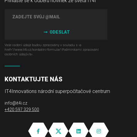
Přihlaste se k odběru novinek ze světa IT4I
ODESLAT
Vaše osobní údaje budou zpracovány v souladu s ‹a
href="//www.it4i­.cz/kontaktni-formular"›Podmínkami zpracování
osobních údajů‹/a›.
KONTAKTUJTE NÁS
IT4Innovations národní superpočítačové centrum
info@it4i.cz
+420 597 329 500