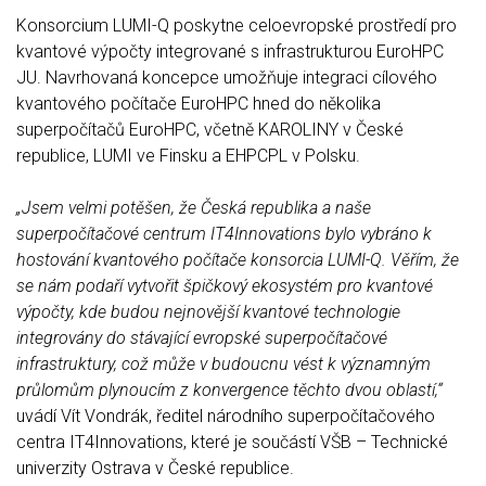
Konsorcium LUMI-Q poskytne celoevropské prostředí pro
kvantové výpočty integrované s infrastrukturou EuroHPC
JU. Navrhovaná koncepce umožňuje integraci cílového
kvantového počítače EuroHPC hned do několika
superpočítačů EuroHPC, včetně KAROLINY v České
republice, LUMI ve Finsku a EHPCPL v Polsku.
„Jsem velmi potěšen, že Česká republika a naše
superpočítačové centrum IT4Innovations bylo vybráno k
hostování kvantového počítače konsorcia LUMI-Q. Věřím, že
se nám podaří vytvořit špičkový ekosystém pro kvantové
výpočty, kde budou nejnovější kvantové technologie
integrovány do stávající evropské superpočítačové
infrastruktury, což může v budoucnu vést k významným
průlomům plynoucím z konvergence těchto dvou oblastí,“
uvádí Vít Vondrák, ředitel národního superpočítačového
centra IT4Innovations, které je součástí VŠB – Technické
univerzity Ostrava v České republice.