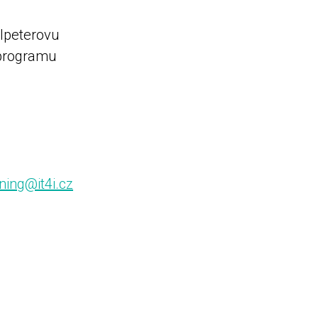
alpeterovu
v programu
ining@it4i.cz