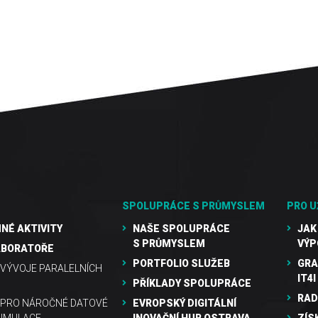
SPOLUPRÁCE S PRŮMYSLEM
PRO U
NÉ AKTIVITY
NAŠE SPOLUPRÁCE
JAK
S PRŮMYSLEM
VÝP
ABORATOŘE
PORTFOLIO SLUŽEB
GRA
VÝVOJE PARALELNÍCH
IT4I
PŘÍKLADY SPOLUPRÁCE
RAD
 PRO NÁROČNÉ DATOVÉ
EVROPSKÝ DIGITÁLNÍ