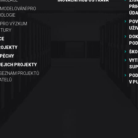
SIMULACE
INOVAČNÍ HUB OSTRAVA
ZÍS
PŘI
MODELOVÁNÍ PRO
ÚDA
OLOGIE
POV
 PRO VÝZKUM
UŽI
KTURY
DOK
CE
PO
ROJEKTY
ŠKO
SPĚCHY
VYT
JEJICH PROJEKTY
SUP
 SEZNAM PROJEKTŮ
POD
ATELŮ
V P