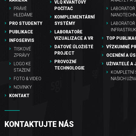
KARIÉRA
ANALÝZY A 
VLQ KVANTOVÝ
PRÁVĚ
POČÍTAČ
LABORATOŘ 
HLEDÁME
NANOTECHN
KOMPLEMENTÁRNÍ
PRO STUDENTY
SYSTÉMY
LABORATOŘ
INFRASTRU
PUBLIKACE
LABORATOŘE
VIZUALIZACE A VR
TOP PUBLIKA
INFOSERVIS
DATOVÉ ÚLOŽIŠTĚ
VÝZKUMNÉ P
TISKOVÉ
PROJECT
ZPRÁVY
OCENĚNÍ A Ú
PROVOZNÍ
LOGO KE
UŽIVATELÉ A 
TECHNOLOGIE
STAŽENÍ
KOMPLETNÍ
FOTO & VIDEO
NAŠICH UŽIV
NOVINKY
KONTAKT
KONTAKTUJTE NÁS