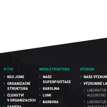
O IT4I
INFRASTRUKTURA
VÝZKUM
KDO JSME
NAŠE
NAŠE VÝZKUM
SUPERPOČÍTAČE
ORGANIZAČNÍ
VÝZKUMNÉ L
STRUKTURA
KAROLINA
LABORATOŘ 
ČLENSTVÍ
LUMI
ALGORITMŮ
V ORGANIZACÍCH
BARBORA
LABORATOŘ