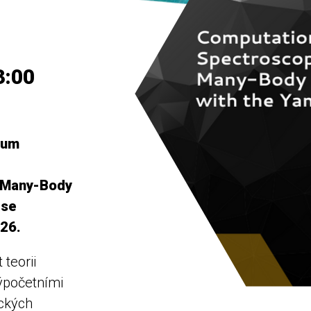
3:00
rum
 Many-Body
 se
026.
 teorii
ýpočetními
ických