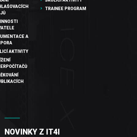
KÁNÍ
ŠKOLICÍ AKTIVITY
HLAŠOVACÍCH
TRAINEE PROGRAM
JŮ
INNOSTI
VATELE
UMENTACE A
DPORA
LICÍ AKTIVITY
ÍŽENÍ
ERPOČÍTAČŮ
ĚKOVÁNÍ
UBLIKACÍCH
NOVINKY Z IT4I