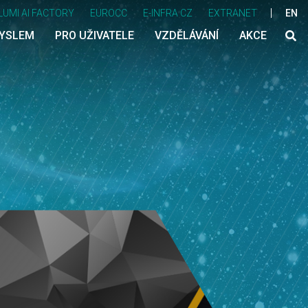
LUMI AI FACTORY
EUROCC
E-INFRA CZ
EXTRANET
EN
MYSLEM
PRO UŽIVATELE
VZDĚLÁVÁNÍ
AKCE